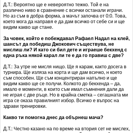
Д.Т.: Вероятно ще е невероятно тежко. Той е на
различно ниво в сравнение с всички останали играчи.
Но аз съм в добра форма, а мачът започва от 0:0. Това,
което мога да направя е да дам всичко от себе си и ще
видим какво ще стане.
За човек, който е побеждавал Рафаел Надал на клей,
шансът да победиш Джокович съществува, не
мислиш ли? И като си бил дете и играеше бекхенд с
една ръка някой карал ли те е да го правиш с две?
Д.Т.: За утре не мисля нищо. Ще я карам, както досега в
турнира. Ще изляза на корта и ще дам всичко, н което
съм способен. Ще съм концентриран напълно и ще
видим какво ще се получи. Колкото до бекхенда – да,
имало е моменти, в които съм имал съмнения дали да
не играя с две ръце. Но в крайна сметка – сегашната ми
игра се оказа правилният избор. Всичко е въпрос на
здрави тренировки.
Какво ти помогна днес да обърнеш мача?
Д.Т.: Честно казано на по време на втория сет не мислех,