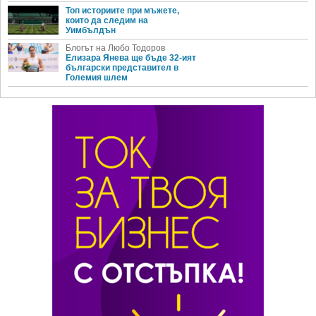
Топ историите при мъжете,
които да следим на
Уимбълдън
Блогът на Любо Тодоров
Елизара Янева ще бъде 32-ият
български представител в
Големия шлем