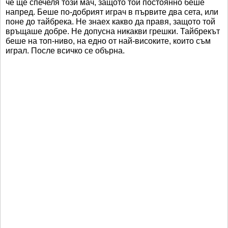
че ще спечеля този мач, защото той постоянно беше
напред. Беше по-добрият играч в първите два сета, или
поне до тайбрека. Не знаех какво да правя, защото той
връщаше добре. Не допусна никакви грешки. Тайбрекът
беше на топ-ниво, на едно от най-високите, които съм
играл. После всичко се обърна.