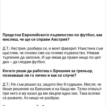
Предстои Европейското първенство по футбол, как
мислиш, че ще се справи Австрия?
Д.Т.: Австрия, разбира се, е моят фаворит. Наистина съм
щастлив, че отново сме на голямо първенство. Нямам
търпение да започне. И ще имам да правя нещо по цял
ден – да гледам футбол.
Когато реши да работиш с Брешник за треньор,
познаваше ли го лично и как се случи?
Д.Т.: Не съм решил аз, защото бях 9-годишен. Мисля, че
беше решение на Брешник и на баща ми. Татко отишъл
при него и му казал да ми хвърли едно око. Така всичко
се развило. Аз нищо не разбрах.