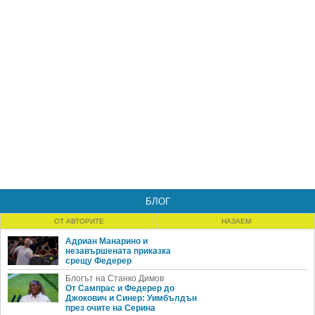
БЛОГ
ОТ АВТОРИТЕ
НАЗАЕМ
Адриан Манарино и
незавършената приказка
срещу Федерер
Блогът на Станко Димов
От Сампрас и Федерер до
Джокович и Синер: Уимбълдън
през очите на Серина