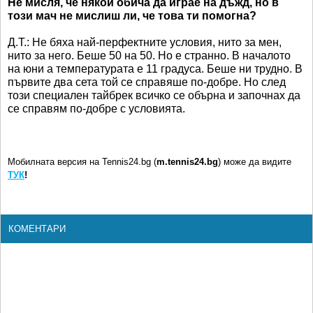
Не мисля, че някой обича да играе на дъжд, но в
този мач не мислиш ли, че това ти помогна?
Д.Т.: Не бяха най-перфектните условия, нито за мен,
нито за него. Беше 50 на 50. Но е странно. В началото
на юни а температурата е 11 градуса. Беше ни трудно. В
първите два сета той се справяше по-добре. Но след
този специален тайбрек всичко се обърна и започнах да
се справям по-добре с условията.
Мобилната версия на Tennis24.bg (
m.tennis24.bg
) може да видите
ТУК
!
КОМЕНТАРИ