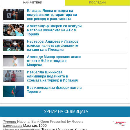
НАЙ-ЧЕТЕНИ
ПОСЛЕДНИ
Елизара Янева отпадна на
полуфиналите, гарантира си
нов рекорд в ранглистата
Александър Зверев си осигури
място на Финалите на ATP в
Торино
Нестеров, Андреев и Лазаров
излизат на четвъртфиналите
на сингъл в Пловдив
Алекс де Минор пропиля аванс
от сет и 5:2 и отпадна в
Монреал
Изабелла Шиникова
елиминира водачката в
схемата на турнир в Испания
Без изненади за фаворитките в
Торонто
ТУРНИР НА СЕДМИЦАТА
National Bank Open Presented by Rogers
Турнир:
Мастърс 1000
Категория:
Торонто / Монреал, Канада
Място на провеждане: