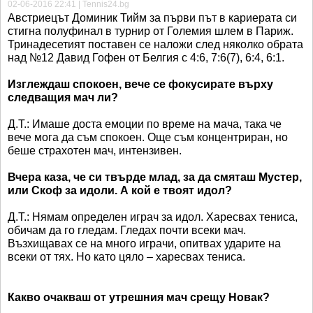
02-06-2016 22:41 | Tennis24.bg
Австриецът Доминик Тийм за първи път в кариерата си
стигна полуфинал в турнир от Големия шлем в Париж.
Тринадесетият поставен се наложи след няколко обрата
над №12 Давид Гофен от Белгия с 4:6, 7:6(7), 6:4, 6:1.
Изглеждаш спокоен, вече се фокусирате върху
следващия мач ли?
Д.Т.: Имаше доста емоции по време на мача, така че
вече мога да съм спокоен. Още съм концентриран, но
беше страхотен мач, интензивен.
Вчера каза, че си твърде млад, за да смяташ Мустер,
или Скоф за идоли. А кой е твоят идол?
Д.Т.: Нямам определен играч за идол. Харесвах тениса,
обичам да го гледам. Гледах почти всеки мач.
Възхищавах се на много играчи, опитвах ударите на
всеки от тях. Но като цяло – харесвах тениса.
Какво очакваш от утрешния мач срещу Новак?