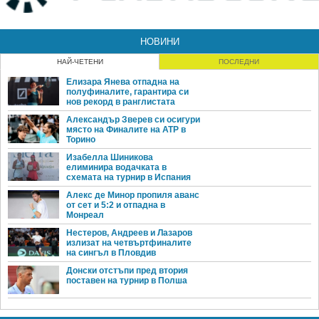
НОВИНИ
НАЙ-ЧЕТЕНИ
ПОСЛЕДНИ
Елизара Янева отпадна на
полуфиналите, гарантира си
нов рекорд в ранглистата
Александър Зверев си осигури
място на Финалите на ATP в
Торино
Изабелла Шиникова
елиминира водачката в
схемата на турнир в Испания
Алекс де Минор пропиля аванс
от сет и 5:2 и отпадна в
Монреал
Нестеров, Андреев и Лазаров
излизат на четвъртфиналите
на сингъл в Пловдив
Донски отстъпи пред втория
поставен на турнир в Полша