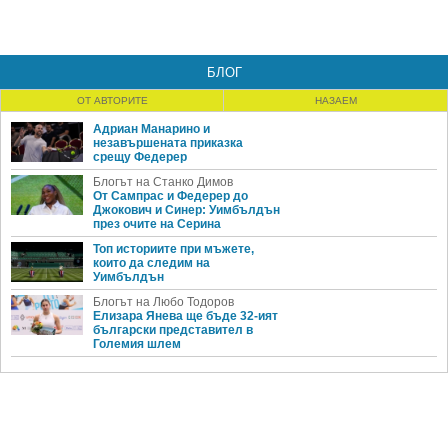
БЛОГ
ОТ АВТОРИТЕ
НАЗАЕМ
Адриан Манарино и
незавършената приказка
срещу Федерер
Блогът на Станко Димов
От Сампрас и Федерер до
Джокович и Синер: Уимбълдън
през очите на Серина
Топ историите при мъжете,
които да следим на
Уимбълдън
Блогът на Любо Тодоров
Елизара Янева ще бъде 32-ият
български представител в
Големия шлем