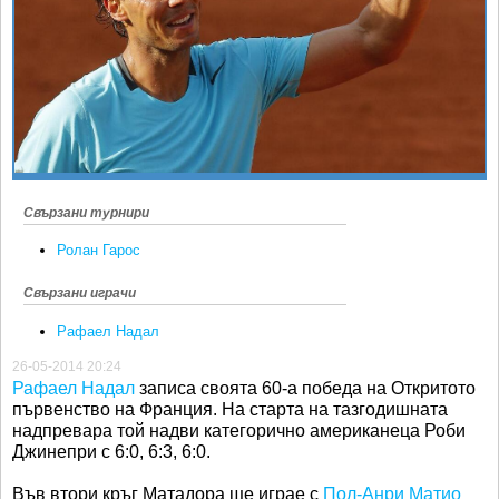
Ретро
SOFIA OPEN
Спорт&Фитнес
КЛУБОВЕ
Други
БЛОГ
Любители
ВИДЕО
ЖЪЛТО
РАКЕТНИ
Свързани турнири
Ролан Гарос
Свързани играчи
Рафаел Надал
26-05-2014 20:24
Рафаел Надал
записа своята 60-а победа на Откритото
първенство на Франция. На старта на тазгодишната
надпревара той надви категорично американеца Роби
Джинепри с 6:0, 6:3, 6:0.
Във втори кръг Матадора ще играе с
Пол-Анри Матио