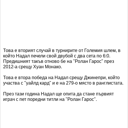
Това е вторият случай в турнирите от Големия шлем, в
който Надал печели свой двубой с два сета по 6:0.
Предишният такъв отново бе на "Ролан Гарос" през
2012-а срещу Хуан Монако.
Това е втора победа на Надал срещу Джинепри, който
участва с "уайлд кард" и е на 279-о място в ранглистата.
През тази година Надал ще опита да стане първият
играч с пет поредни титли на "Ролан Гарос".