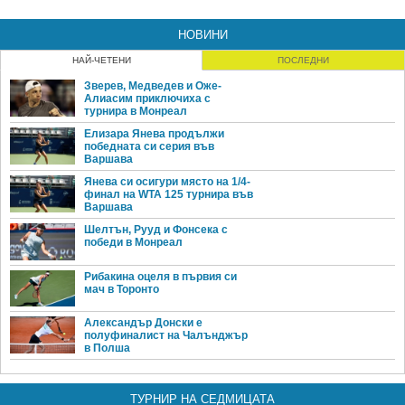
НОВИНИ
НАЙ-ЧЕТЕНИ
ПОСЛЕДНИ
Зверев, Медведев и Оже-
Алиасим приключиха с
турнира в Монреал
Елизара Янева продължи
победната си серия във
Варшава
Янева си осигури място на 1/4-
финал на WTA 125 турнира във
Варшава
Шелтън, Рууд и Фонсека с
победи в Монреал
Рибакина оцеля в първия си
мач в Торонто
Александър Донски е
полуфиналист на Чалънджър
в Полша
ТУРНИР НА СЕДМИЦАТА