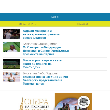
БЛОГ
ОТ АВТОРИТЕ
НАЗАЕМ
Адриан Манарино и
незавършената приказка
срещу Федерер
Блогът на Станко Димов
От Сампрас и Федерер до
Джокович и Синер: Уимбълдън
през очите на Серина
Топ историите при мъжете,
които да следим на
Уимбълдън
Блогът на Любо Тодоров
Елизара Янева ще бъде 32-ият
български представител в
Големия шлем