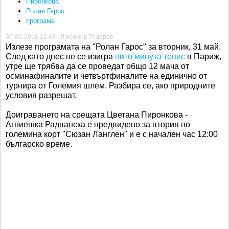
Пиронкова
Ролан Гарос
програма
30-05-2016 16:48 | Любомир Тодоров
Излезе програмата на "Ролан Гарос" за вторник, 31 май.
След като днес не се изигра
нито минута тенис
в Париж,
утре ще трябва да се проведат общо 12 мача от
осминафиналите и четвъртфиналите на единично от
турнира от Големия шлем. Разбира се, ако природните
условия разрешат.
Доиграването на срещата Цветана Пиронкова -
Агниешка Радванска е предвидено за втория по
големина корт "Сюзан Ланглен" и е с начален час 12:00
българско време.