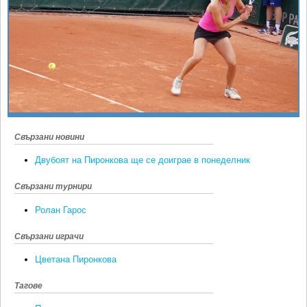
Ретро
SOFIA OPEN
Спорт&Фитнес
КЛУБОВЕ
Други
БЛОГ
Любители
ВИДЕО
ЖЪЛТО
РАКЕТНИ
Свързани новини
Двубоят на Пиронкова ще се доиграе в понеделник
Свързани турнири
Ролан Гарос
Свързани играчи
Цветана Пиронкова
Тагове