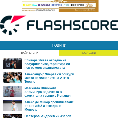
НОВИНИ
НАЙ-ЧЕТЕНИ
ПОСЛЕДНИ
Елизара Янева отпадна на
полуфиналите, гарантира си
нов рекорд в ранглистата
Александър Зверев си осигури
място на Финалите на ATP в
Торино
Изабелла Шиникова
елиминира водачката в
схемата на турнир в Испания
Алекс де Минор пропиля аванс
от сет и 5:2 и отпадна в
Монреал
Нестеров, Андреев и Лазаров