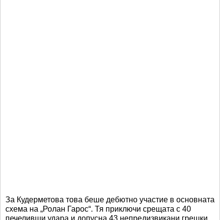
За Кудерметова това беше дебютно участие в основната
схема на „Ролан Гарос“. Тя приключи срещата с 40
печеливши удара и допусна 43 непредизвикани грешки.