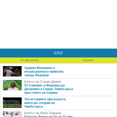
БЛОГ
ОТ АВТОРИТЕ
НАЗАЕМ
Адриан Манарино и
незавършената приказка
срещу Федерер
Блогът на Станко Димов
От Сампрас и Федерер до
Джокович и Синер: Уимбълдън
през очите на Серина
Топ историите при мъжете,
които да следим на
Уимбълдън
Блогът на Любо Тодоров
Елизара Янева ще бъде 32-ият