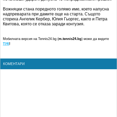
Вожняцки стана поредното голямо име, което напусна
надпреварата при дамите още на старта. Същото
сториха Ангелик Кербер, Юлия Гьоргес, както и Петра
Квитова, която се отказа заради контузия.
Мобилната версия на Tennis24.bg (
m.tennis24.bg
) може да видите
ТУК
!
КОМЕНТАРИ