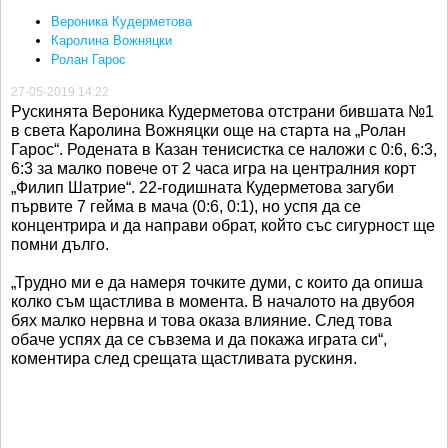
Вероника Кудерметова
Каролина Вожняцки
Ролан Гарос
27-05-2019 14:22
Рускинята Вероника Кудерметова отстрани бившата №1
в света Каролина Вожняцки още на старта на „Ролан
Гарос“. Родената в Казан тенисистка се наложи с 0:6, 6:3,
6:3 за малко повече от 2 часа игра на централния корт
„Филип Шатрие“. 22-годишната Кудерметова загуби
първите 7 гейма в мача (0:6, 0:1), но успя да се
концентрира и да направи обрат, който със сигурност ще
помни дълго.
„Трудно ми е да намеря точките думи, с които да опиша
колко съм щастлива в момента. В началото на двубоя
бях малко нервна и това оказа влияние. След това
обаче успях да се съвзема и да покажа играта си“,
коментира след срещата щастливата рускиня.