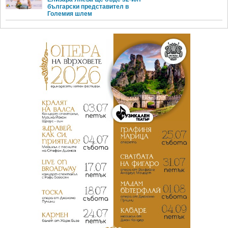
български представител в
Големия шлем