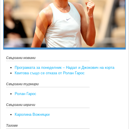
Ретро
SOFIA OPEN
Спорт&Фитнес
КЛУБОВЕ
Други
БЛОГ
Любители
ВИДЕО
ЖЪЛТО
РАКЕТНИ
Свързани новини
Програмата за понеделник – Надал и Джокович на корта
Квитова също се отказа от Ролан Гарос
Свързани турнири
Ролан Гарос
Свързани играчи
Каролина Вожняцки
Тагове