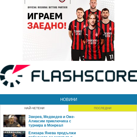
НОВИНИ
НАЙ-ЧЕТЕНИ
ПОСЛЕДНИ
Зверев, Медведев и Оже-
Алиасим приключиха с
турнира в Монреал
Елизара Янева продължи