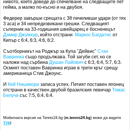
нивото, което доведе до спечелване на следващите пет
гейма, а малко по-късно и на двубоя.
Федерер завърши срещата с 38 печеливши удари (от тях
3 аса) и 34 непредизвикани грешки. Следващият
съперник на 33-годишния швейцарец е босненецът
Дамир Джумхур
, който отстрани
Маркос Багдатис
от
Кипър с 6:4, 6:3, 4:6, 6:2.
Съотборникът на Роджър за Купа "Дейвис"
Стан
Вавринка
също продължава. Той загуби сет, но се
наложи над сърбина
Душан Лайович
с 6:3, 6:4, 5:7, 6:3.
Осмият поставен Вавринка играе в трети кръг срещу
американеца Стив Джоунс.
И
Кей Нишикори
записа успех. Петият поставен японец
отстрани в качествен двубой бразилския левичар
Томас
Белучи
със 7:5, 6:4, 6:4.
Мобилната версия на Tennis24.bg (
m.tennis24.bg
) може да видите
ТУК
!