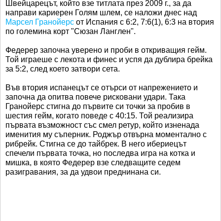
Швейцарецът, който взе титлата през 2009 г., за да
направи кариерен Голям шлем, се наложи днес над
Марсел Гранойерс
от Испания с 6:2, 7:6(1), 6:3 на втория
по големина корт "Сюзан Ланглен".
Федерер започна уверено и проби в откриващия гейм.
Той играеше с лекота и финес и успя да дублира брейка
за 5:2, след което затвори сета.
Във втория испанецът се отърси от напрежението и
започна да опитва повече рисковани удари. Така
Гранойерс стигна до първите си точки за пробив в
шестия гейм, когато поведе с 40:15. Той реализира
първата възможност със смел ретур, който изненада
именития му съперник. Роджър отвърна моментално с
рибрейк. Стигна се до тайбрек. В него ибериецът
спечели първата точка, но последва игра на котка и
мишка, в която Федерер взе следващите седем
разигравания, за да удвои преднинана си.