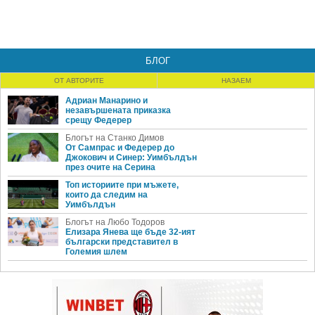
БЛОГ
ОТ АВТОРИТЕ
НАЗАЕМ
Адриан Манарино и
незавършената приказка
срещу Федерер
Блогът на Станко Димов
От Сампрас и Федерер до
Джокович и Синер: Уимбълдън
през очите на Серина
Топ историите при мъжете,
които да следим на
Уимбълдън
Блогът на Любо Тодоров
Елизара Янева ще бъде 32-ият
български представител в
Големия шлем