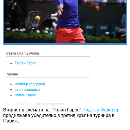
Ретро
SOFIA OPEN
Спорт&Фитнес
КЛУБОВЕ
Други
БЛОГ
Любители
ВИДЕО
ЖЪЛТО
РАКЕТНИ
Свързани турнири
Ролан Гарос
Тагове
роджър федерер
стан вавринка
ролан гарос
27-05-2015 15:50 | Любомир Тодоров
Вторият в схемата на "Ролан Гарос"
Роджър Федерер
продължава убедително в третия кръг на турнира в
Париж.