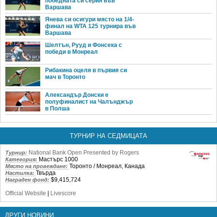
победната си серия във
Варшава
Янева си осигури място на 1/4-
финал на WTA 125 турнира във
Варшава
Шелтън, Рууд и Фонсека с
победи в Монреал
Рибакина оцеля в първия си
мач в Торонто
Александър Донски е
полуфиналист на Чалънджър
в Полша
ТУРНИР НА СЕДМИЦАТА
National Bank Open Presented by Rogers
Турнир:
Мастърс 1000
Категория:
Торонто / Монреал, Канада
Място на провеждане:
Твърда
Настилка:
$9,415,724
Награден фонд:
Official Website
|
Livescore
ДРУГИ НОВИНИ