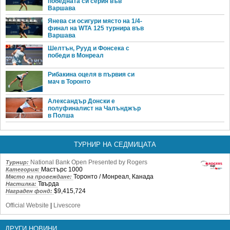
победната си серия във
Варшава
Янева си осигури място на 1/4-
финал на WTA 125 турнира във
Варшава
Шелтън, Рууд и Фонсека с
победи в Монреал
Рибакина оцеля в първия си
мач в Торонто
Александър Донски е
полуфиналист на Чалънджър
в Полша
ТУРНИР НА СЕДМИЦАТА
National Bank Open Presented by Rogers
Турнир:
Мастърс 1000
Категория:
Торонто / Монреал, Канада
Място на провеждане:
Твърда
Настилка:
$9,415,724
Награден фонд:
Official Website
|
Livescore
ДРУГИ НОВИНИ