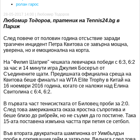
ролан гарос
28-05-2017 14:00 | Любомир Тодоров
Любомир Тодоров, пратеник на Tennis24.bg в
Париж
След повече от половин година отсъствие заради
трагичен инцидент Петра Квитова се завърна мощна,
уверена, но и емоционална на корта.
На "Филип Шатрие" чешката левичарка победи с 6:3, 6:2
за час и 14 минути игра Джулия Босеръп от
Съединените щати. Предишната официална среща на
Квитова беше финалът на WTA Elite Trophy в Китай на
16 ноември 2016 година, когато се наложи над Елина
Свитолина с 6:4, 6:2.
В първата част тенисистката от Биловец проби за 2:0.
След това американката оказа яростна съпротива и
беше близо до рибрейк, но не съумя да го постигне. Така
15-ата поставена измъкна частта при петия се сетбол.
Във втората двукратната шампионка от Уимбълдън
проби в откриващия гейм и затвърди. Веднага след това