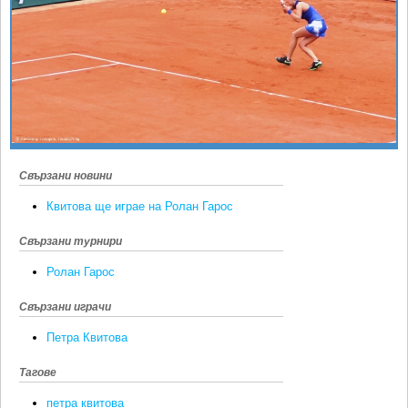
Ретро
SOFIA OPEN
Спорт&Фитнес
КЛУБОВЕ
Други
БЛОГ
Любители
ВИДЕО
ЖЪЛТО
РАКЕТНИ
Свързани новини
Квитова ще играе на Ролан Гарос
Свързани турнири
Ролан Гарос
Свързани играчи
Петра Квитова
Тагове
петра квитова