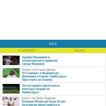
БЛОГ
ОТ АВТОРИТЕ
НАЗАЕМ
Адриан Манарино и
незавършената приказка
срещу Федерер
Блогът на Станко Димов
От Сампрас и Федерер до
Джокович и Синер: Уимбълдън
през очите на Серина
Топ историите при мъжете,
които да следим на
Уимбълдън
Блогът на Любо Тодоров
Елизара Янева ще бъде 32-ият
български представител в