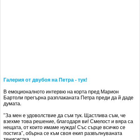
Галерия от двубоя на Петра - тук!
В емоционалното интервю на корта пред Марион
Бартоли прегърна разплаканата Петра преди да й даде
думата.
"За мен е удоволствие да съм тук. Щастлива съм, че
взехме това решение, благодаря ви! Смелост и вяра са
нещата, от които имаме нужда! Със сърце всичко се
постига", обърна се към своя екип развълнуваната
тенисистка.