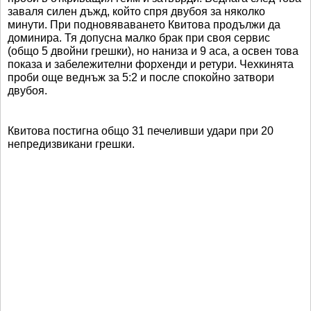
заваля силен дъжд, който спря двубоя за няколко
минути. При подновяваването Квитова продължи да
доминира. Тя допусна малко брак при своя сервис
(общо 5 двойни грешки), но наниза и 9 аса, а освен това
показа и забележителни форхенди и ретури. Чехкинята
проби още веднъж за 5:2 и после спокойно затвори
двубоя.
Квитова постигна общо 31 печеливши удари при 20
непредизвикани грешки.