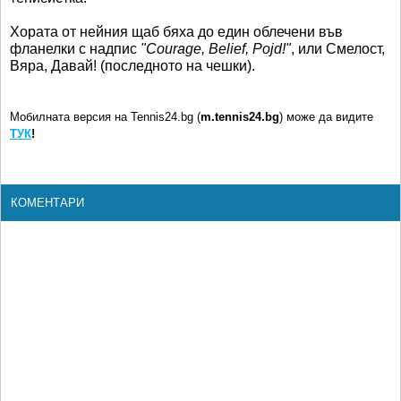
Хората от нейния щаб бяха до един облечени във
фланелки с надпис
"Courage, Belief, Pojd!"
, или Смелост,
Вяра, Давай! (последното на чешки).
Мобилната версия на Tennis24.bg (
m.tennis24.bg
) може да видите
ТУК
!
КОМЕНТАРИ