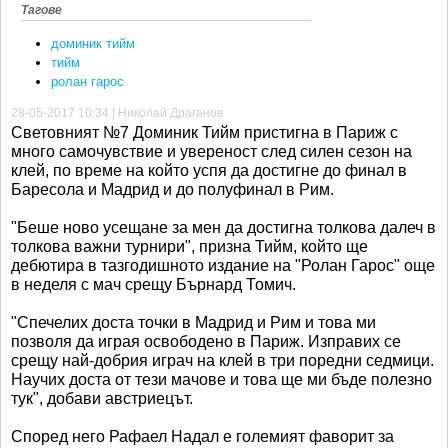
Тагове
доминик тийм
тийм
ролан гарос
28-05-2017 10:34 | Николай Драганов
Световният №7 Доминик Тийм пристигна в Париж с
много самочувствие и увереност след силен сезон на
клей, по време на който успя да достигне до финал в
Баресола и Мадрид и до полуфинал в Рим.
"Беше ново усещане за мен да достигна толкова далеч в
толкова важни турнири", призна Тийм, който ще
дебютира в тазгодишното издание на "Ролан Гарос" още
в неделя с мач срещу Бърнард Томич.
"Спечелих доста точки в Мадрид и Рим и това ми
позволя да играя освободено в Париж. Изправих се
срещу най-добрия играч на клей в три поредни седмици.
Научих доста от тези мачове и това ще ми бъде полезно
тук", добави австриецът.
Според него Рафаел Надал е големият фаворит за