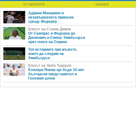
ОТ АВТОРИТЕ
НАЗАЕМ
Адриан Манарино и
незавършената приказка
срещу Федерер
Блогът на Станко Димов
От Сампрас и Федерер до
Джокович и Синер: Уимбълдън
през очите на Серина
Топ историите при мъжете,
които да следим на
Уимбълдън
Блогът на Любо Тодоров
Елизара Янева ще бъде 32-ият
български представител в
Големия шлем