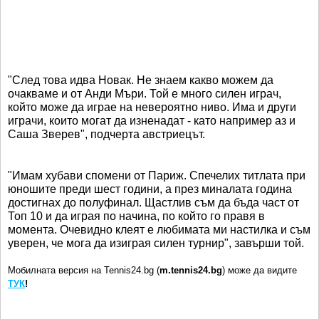
"След това идва Новак. Не знаем какво можем да
очакваме и от Анди Мъри. Той е много силен играч,
който може да играе на невероятно ниво. Има и други
играчи, които могат да изненадат - като например аз и
Саша Зверев", подчерта австриецът.
"Имам хубави спомени от Париж. Спечелих титлата при
юношите преди шест години, а през миналата година
достигнах до полуфинал. Щастлив съм да бъда част от
Топ 10 и да играя по начина, по който го правя в
момента. Очевидно клеят е любимата ми настилка и съм
уверен, че мога да изиграя силен турнир", завърши той.
Мобилната версия на Tennis24.bg (
m.tennis24.bg
) може да видите
ТУК
!