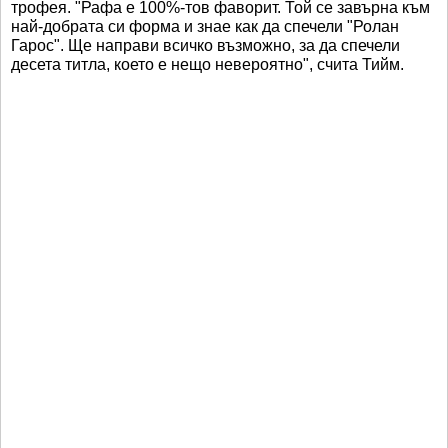
трофея. "Рафа е 100%-тов фаворит. Той се завърна към
най-добрата си форма и знае как да спечели "Ролан
Гарос". Ще направи всичко възможно, за да спечели
десета титла, което е нещо невероятно", счита Тийм.