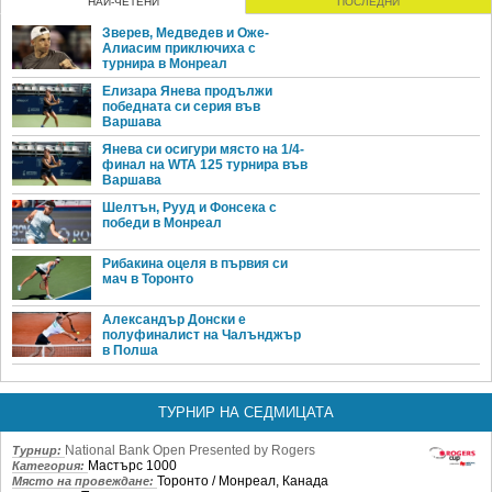
НАЙ-ЧЕТЕНИ
ПОСЛЕДНИ
Зверев, Медведев и Оже-
Алиасим приключиха с
турнира в Монреал
Елизара Янева продължи
победната си серия във
Варшава
Янева си осигури място на 1/4-
финал на WTA 125 турнира във
Варшава
Шелтън, Рууд и Фонсека с
победи в Монреал
Рибакина оцеля в първия си
мач в Торонто
Александър Донски е
полуфиналист на Чалънджър
в Полша
ТУРНИР НА СЕДМИЦАТА
National Bank Open Presented by Rogers
Турнир:
Мастърс 1000
Категория:
Торонто / Монреал, Канада
Място на провеждане: