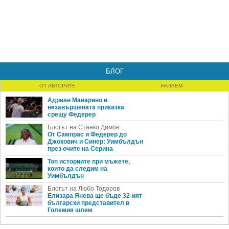
БЛОГ
ОТ АВТОРИТЕ
НАЗАЕМ
Адриан Манарино и
незавършената приказка
срещу Федерер
Блогът на Станко Димов
От Сампрас и Федерер до
Джокович и Синер: Уимбълдън
през очите на Серина
Топ историите при мъжете,
които да следим на
Уимбълдън
Блогът на Любо Тодоров
Елизара Янева ще бъде 32-ият
български представител в
Големия шлем