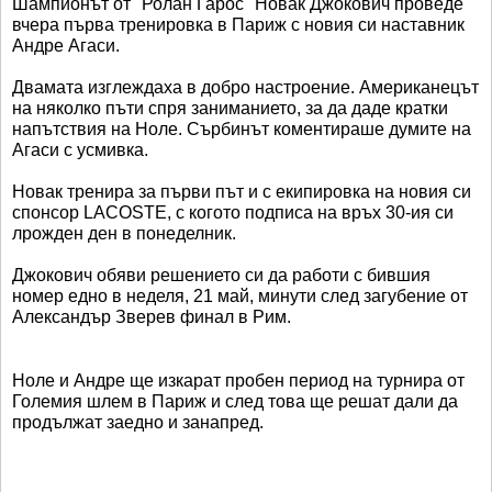
Шампионът от "Ролан Гарос" Новак Джокович проведе
вчера първа тренировка в Париж с новия си наставник
Андре Агаси.
Двамата изглеждаха в добро настроение. Американецът
на няколко пъти спря заниманието, за да даде кратки
напътствия на Ноле. Сърбинът коментираше думите на
Агаси с усмивка.
Новак тренира за първи път и с екипировка на новия си
спонсор LACOSTE, с когото подписа на връх 30-ия си
лрожден ден в понеделник.
Джокович обяви решението си да работи с бившия
номер едно в неделя, 21 май, минути след загубение от
Александър Зверев финал в Рим.
Ноле и Андре ще изкарат пробен период на турнира от
Големия шлем в Париж и след това ще решат дали да
продължат заедно и занапред.