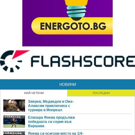
НОВИНИ
НАЙ-ЧЕТЕНИ
ПОСЛЕДНИ
Зверев, Медведев и Оже-
Алиасим приключиха с
турнира в Монреал
Елизара Янева продължи
победната си серия във
Варшава
Янева си осигури място на 1/4-