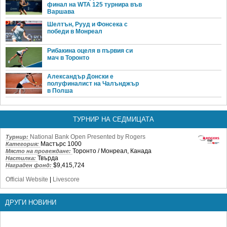
финал на WTA 125 турнира във
Варшава
Шелтън, Рууд и Фонсека с
победи в Монреал
Рибакина оцеля в първия си
мач в Торонто
Александър Донски е
полуфиналист на Чалънджър
в Полша
ТУРНИР НА СЕДМИЦАТА
National Bank Open Presented by Rogers
Турнир:
Мастърс 1000
Категория:
Торонто / Монреал, Канада
Място на провеждане:
Твърда
Настилка:
$9,415,724
Награден фонд:
Official Website
|
Livescore
ДРУГИ НОВИНИ