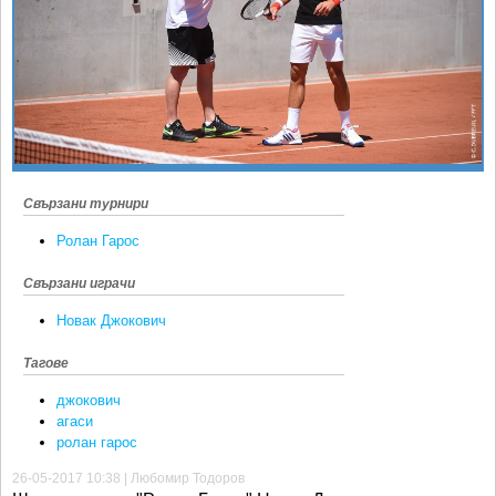
Ретро
SOFIA OPEN
Спорт&Фитнес
КЛУБОВЕ
Други
БЛОГ
Любители
ВИДЕО
ЖЪЛТО
РАКЕТНИ
Свързани турнири
Ролан Гарос
Свързани играчи
Новак Джокович
Тагове
джокович
агаси
ролан гарос
26-05-2017 10:38 | Любомир Тодоров