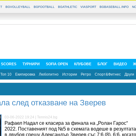
T
BGVOLLEYBALL
BGFOOTBALL
BGATHLETIC
VIASPORT
BGBASEBALL.INFO
NO
E SCORES
ТУРНИРИ
SOFIA OPEN
КЛУБОВЕ
БЛОГ
ВИДЕО
Ж
Топ 10
Екипировка
Любопитно
Истории
Ретро
Спорт&Фитнес
Други
ла след отказване на Зверев
03-06-2022 19:24 | Tennis24.bg
Рафаел Надал се класира за финала на „Ролан Гарос“
2022. Поставеният под №5 в схемата водеше в резултата
в двубоя срещу Александър Зверев със 7:6 (8), 6:6, когат