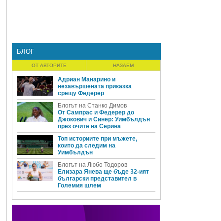
БЛОГ
ОТ АВТОРИТЕ
НАЗАЕМ
Адриан Манарино и
незавършената приказка
срещу Федерер
Блогът на Станко Димов
От Сампрас и Федерер до
Джокович и Синер: Уимбълдън
през очите на Серина
Топ историите при мъжете,
които да следим на
Уимбълдън
Блогът на Любо Тодоров
Елизара Янева ще бъде 32-ият
български представител в
Големия шлем