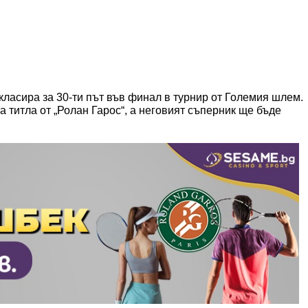
класира за 30-ти път във финал в турнир от Големия шлем.
 титла от „Ролан Гарос“, а неговият съперник ще бъде