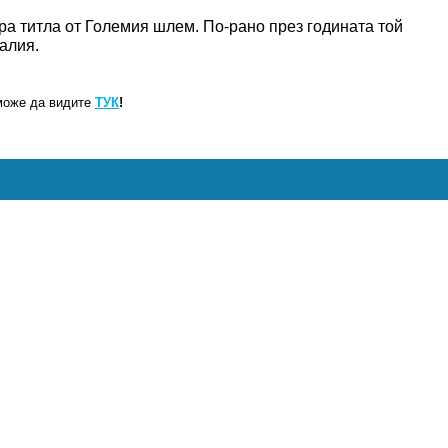
ра титла от Големия шлем. По-рано през годината той
алия.
може да видите
ТУК
!