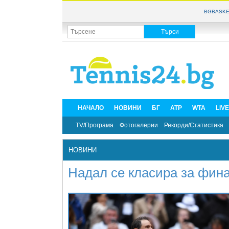
BGBASKE
НАЧАЛО
НОВИНИ
БГ
ATP
WTA
LIV
TV/Програма
Фотогалерии
Рекорди/Статистика
НОВИНИ
Надал се класира за фина