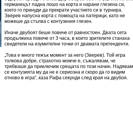
германецът падна лошо на корта и нарани глезена си,
което го принуди да прекрати участието си в турнира.
Зверев напусна корта с помощта на патерици, като не
можеше да стъпва с контузения глезен.
Иначе двубоят беше повече от равностоен. Двата сета
продължиха повече от 3 часа, в които зрителите станаха
свидетели на изумителни точки от двамата претенденти.
„Това е много тежък момент за него (Зверев). Той игра
толкова добре, страхотно момче е, съжалявам, че
трябваше да приключим срещата по този начин. Надявам
се контузията му да не е сериозна и скоро да го видим
отново в игра“, каза Рафа секунди след края на двубоя.