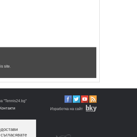
 "Tennis24.bg"
Контакти
Изработка на сайт
едостави
 съгласявате