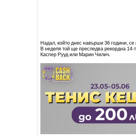
Надал, който днес навърши 36 години, се 
В неделя той ще преследва рекордна 14-та
Каспер Рууд или Марин Чилич.