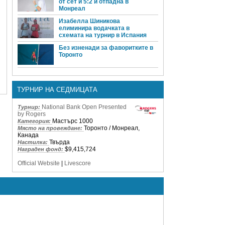
от сет и 5:2 и отпадна в
Монреал
Изабелла Шиникова
елиминира водачката в
схемата на турнир в Испания
Без изненади за фаворитките в
Торонто
ТУРНИР НА СЕДМИЦАТА
National Bank Open Presented
Турнир:
by Rogers
Мастърс 1000
Категория:
Торонто / Монреал,
Място на провеждане:
Канада
Твърда
Настилка:
$9,415,724
Награден фонд:
Official Website
|
Livescore