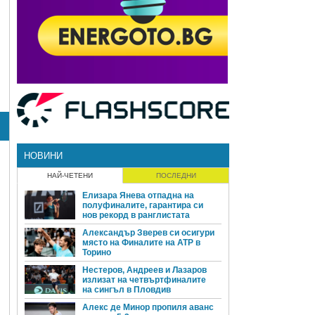
НОВИНИ
НАЙ-ЧЕТЕНИ
ПОСЛЕДНИ
Елизара Янева отпадна на
полуфиналите, гарантира си
нов рекорд в ранглистата
Александър Зверев си осигури
място на Финалите на ATP в
Торино
Нестеров, Андреев и Лазаров
излизат на четвъртфиналите
на сингъл в Пловдив
Алекс де Минор пропиля аванс