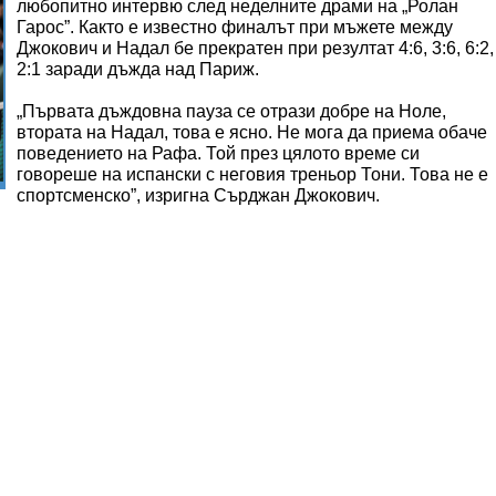
любопитно интервю след неделните драми на „Ролан
Гарос”. Както е известно финалът при мъжете между
Джокович и Надал бе прекратен при резултат 4:6, 3:6, 6:2,
2:1 заради дъжда над Париж.
„Първата дъждовна пауза се отрази добре на Ноле,
втората на Надал, това е ясно. Не мога да приема обаче
поведението на Рафа. Той през цялото време си
говореше на испански с неговия треньор Тони. Това не е
спортсменско”, изригна Сърджан Джокович.