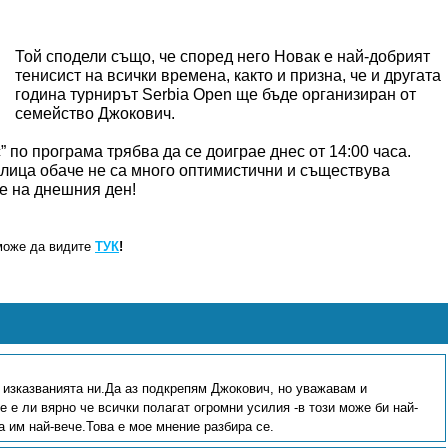
Той сподели също, че според него Новак е най-добрият
тенисист на всички времена, както и призна, че и другата
година турнирът Serbia Open ще бъде организиран от
семейство Джокович.
 по програма трябва да се доиграе днес от 14:00 часа.
олица обаче не са много оптимистични и съществува
е на днешния ден!
може да видите
ТУК
!
 изказванията ни.Да аз подкрепям Джокович, но уважавам и
 е ли вярно че всички полагат огромни усилия -в този може би най-
 им най-вече.Това е мое мнение разбира се.