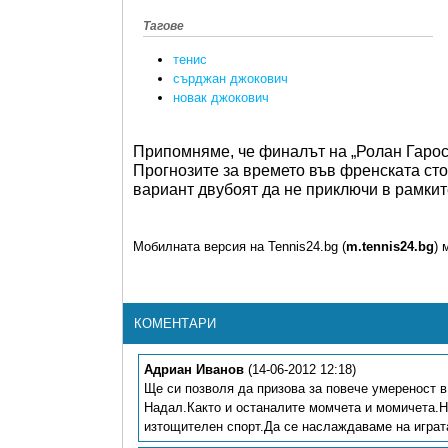
Тагове
тенис
сърджан джокович
новак джокович
Припомняме, че финалът на „Ролан Гарос”
Прогнозите за времето във френската ст
вариант двубоят да не приключи в рамкит
Мобилната версия на Tennis24.bg (
m.tennis24.bg
) 
КОМЕНТАРИ
Адриан Иванов
(14-06-2012 12:18)
Ще си позволя да призова за повече умереност в
Надал.Както и останалите момчета и момичета.Не
изтощителен спорт.Да се наслаждаваме на играта