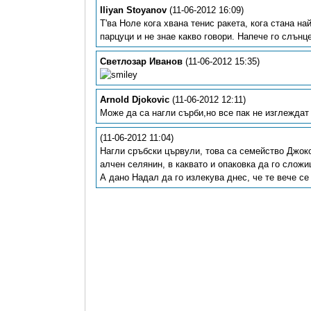
Iliyan Stoyanov
(11-06-2012 16:09)
Т'ва Ноле кога хвана тенис ракета, кога стана н
парцуци и не знае какво говори. Напече го слънц
Светлозар Иванов
(11-06-2012 15:35)
Arnold Djokovic
(11-06-2012 12:11)
Може да са нагли сърби,но все пак не изглеждат 
(11-06-2012 11:04)
Нагли сръбски цървули, това са семейство Джоко
алчен селянин, в каквато и опаковка да го слож
А дано Надал да го излекува днес, че те вече се с