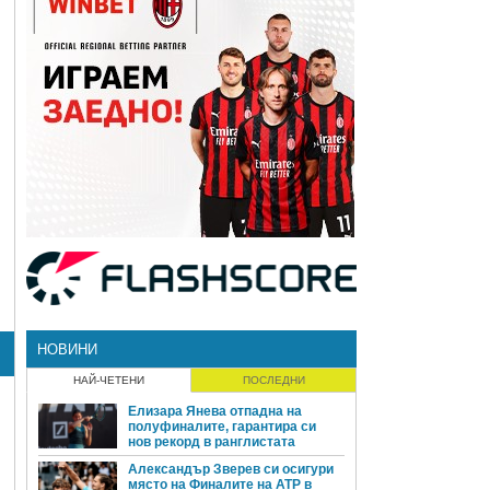
НОВИНИ
НАЙ-ЧЕТЕНИ
ПОСЛЕДНИ
Елизара Янева отпадна на
полуфиналите, гарантира си
нов рекорд в ранглистата
Александър Зверев си осигури
място на Финалите на ATP в