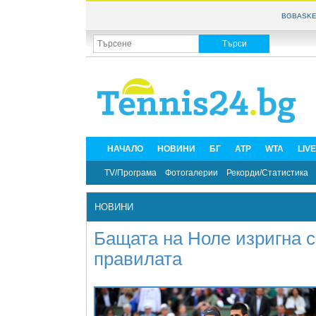
BGBASKE
НАЧАЛО
НОВИНИ
БГ
ATP
WTA
LIV
TV/Програма
Фотогалерии
Рекорди/Статистика
НОВИНИ
Бащата на Ноле изригна 
правилата