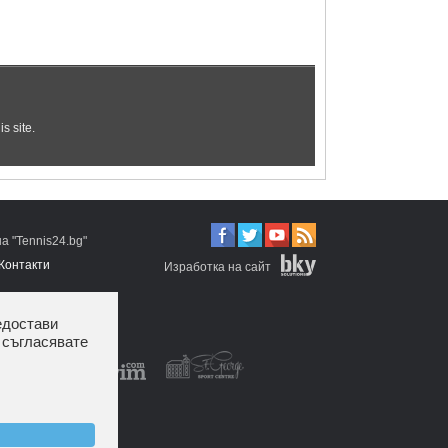
 "Tennis24.bg"
Контакти
Изработка на сайт
едостави
 съгласявате