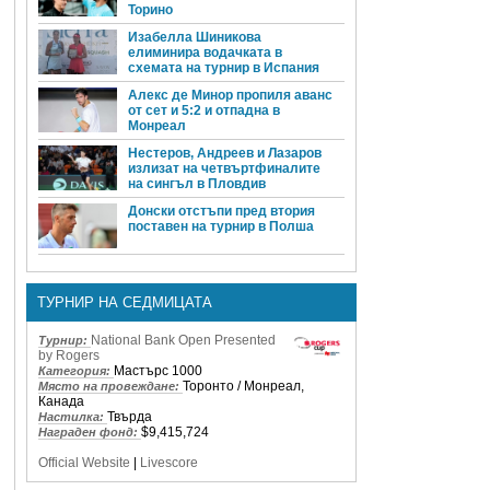
Торино
Изабелла Шиникова
елиминира водачката в
схемата на турнир в Испания
Алекс де Минор пропиля аванс
от сет и 5:2 и отпадна в
Монреал
Нестеров, Андреев и Лазаров
излизат на четвъртфиналите
на сингъл в Пловдив
Донски отстъпи пред втория
поставен на турнир в Полша
ТУРНИР НА СЕДМИЦАТА
National Bank Open Presented
Турнир:
by Rogers
Мастърс 1000
Категория:
Торонто / Монреал,
Място на провеждане:
Канада
Твърда
Настилка:
$9,415,724
Награден фонд:
Official Website
|
Livescore