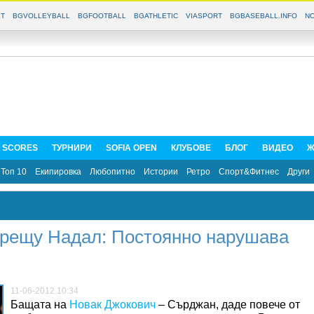
T
BGVOLLEYBALL
BGFOOTBALL
BGATHLETIC
VIASPORT
BGBASEBALL.INFO
NO
E SCORES
ТУРНИРИ
SOFIA OPEN
КЛУБОВЕ
БЛОГ
ВИДЕО
Ж
Топ 10
Екипировка
Любопитно
Истории
Ретро
Спорт&Фитнес
Други
срещу Надал: Постоянно нарушава
11-06-2012 10:34
Бащата на
Новак Джокович
– Сърджан, даде повече от