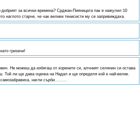
ай-добрият за всички времена? Срджан-Пияницата пак е нажулил 10
ето наглото старче, че чак велики тенисисти му се запривиждаха.
като гризачи!
вич. Не можеш да избягаш от корените си, алчният селянин си остава
иш. Той ли ще дава оценка на Надал и ще определя кой е най-велик.
амозабравиха, нагли сърби..........