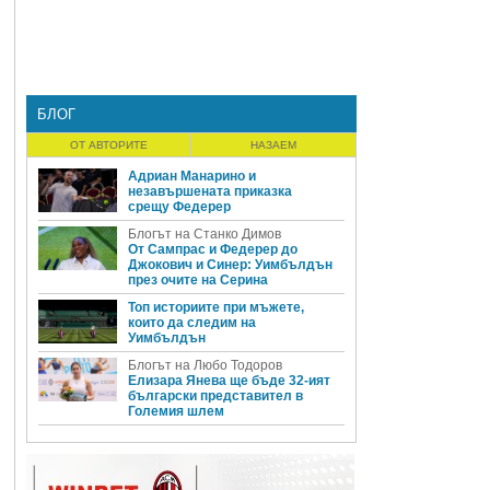
БЛОГ
ОТ АВТОРИТЕ
НАЗАЕМ
Адриан Манарино и
незавършената приказка
срещу Федерер
Блогът на Станко Димов
От Сампрас и Федерер до
Джокович и Синер: Уимбълдън
през очите на Серина
Топ историите при мъжете,
които да следим на
Уимбълдън
Блогът на Любо Тодоров
Елизара Янева ще бъде 32-ият
български представител в
Големия шлем