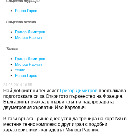
Свързани турнири
Ролан Гарос
Свързани играчи
Григор Димитров
Милош Раонич
Тагове
Григор Димитров
Милош Раонич
тенис
Ролан Гарос
24-05-2014 16:55
Най-добрият ни тенисист
Григор Димитров
продължава
подготовката си за Откритото първенство на Франция.
Българинът очаква в първи кръг на надпреварата
двуметровия хърватин Иво Карлович.
В тази връзка Гришо днес успя да тренира на корт №6 в
местния тенис комплекс с друг играч с подобни
характеристики - канадецът Милош Раонич.