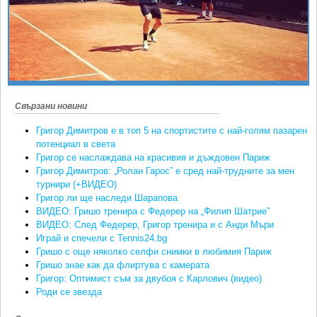
Ретро
SOFIA OPEN
Спорт&Фитнес
КЛУБОВЕ
Други
БЛОГ
Любители
ВИДЕО
ЖЪЛТО
Свързани новини
РАКЕТНИ
Григор Димитров е в топ 5 на спортистите с най-голям пазарен
потенциал в света
Григор се наслаждава на красивия и дъждовен Париж
Григор Димитров: „Ролан Гарос” е сред най-трудните за мен
турнири (+ВИДЕО)
Григор ли ще наследи Шарапова
ВИДЕО: Гришо тренира с Федерер на „Филип Шатрие”
ВИДЕО: След Федерер, Григор тренира и с Анди Мъри
Играй и спечели с Tennis24.bg
Гришо с още няколко селфи снимки в любимия Париж
Гришо знае как да флиртува с камерата
Григор: Оптимист съм за двубоя с Карлович (видео)
Роди се звезда