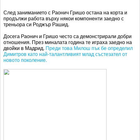
След заниманието с Раонич Гришо остана на корта и
продължи работа върху някои компоненти заедно с
треньора си Роджър Рашид.
Досега Раонич и Гришо често са демонстрирали добри
отношения. През миналата година те играха заедно на
двойки в Мадрид.
Преди това Милош пък бе определил
Димитров като най-талантливият млад състезател от
новото поколение.