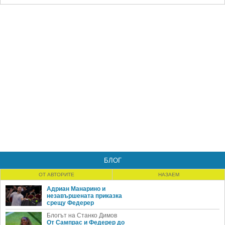
БЛОГ
ОТ АВТОРИТЕ
НАЗАЕМ
Адриан Манарино и
незавършената приказка
срещу Федерер
Блогът на Станко Димов
От Сампрас и Федерер до