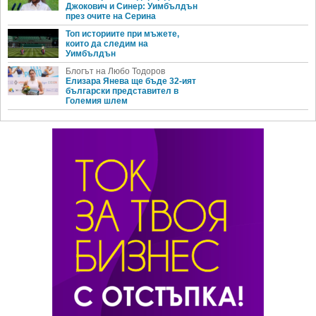
Джокович и Синер: Уимбълдън
през очите на Серина
Топ историите при мъжете,
които да следим на
Уимбълдън
Блогът на Любо Тодоров
Елизара Янева ще бъде 32-ият
български представител в
Големия шлем