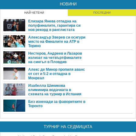
НОВИНИ
НАЙ-ЧЕТЕНИ
ПОСЛЕДНИ
Елизара Янева отпадна на
полуфиналите, гарантира си
нов рекорд в ранглистата
Александър Зверев си осигури
място на Финалите на ATP в
Торино
Нестеров, Андреев и Лазаров
излизат на четвъртфиналите
на сингъл в Пловдив
Алекс де Минор пропиля аванс
от сет и 5:2 и отпадна в
Монреал
Изабелла Шиникова
елиминира водачката в
схемата на турнир в Испания
Без изненади за фаворитките в
Торонто
ТУРНИР НА СЕДМИЦАТА