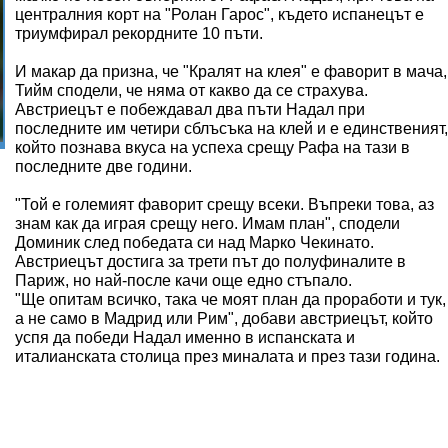
централния корт на "Ролан Гарос", където испанецът е
триумфирал рекордните 10 пъти.
И макар да призна, че "Кралят на клея" е фаворит в мача,
Тийм сподели, че няма от какво да се страхува.
Австриецът е побеждавал два пъти Надал при
последните им четири сблъсъка на клей и е единственият,
който познава вкуса на успеха срещу Рафа на тази в
последните две години.
"Той е големият фаворит срещу всеки. Въпреки това, аз
знам как да играя срещу него. Имам план", сподели
Доминик след победата си над Марко Чекинато.
Австриецът достига за трети път до полуфиналите в
Париж, но най-после качи още едно стъпало.
"Ще опитам всичко, така че моят план да проработи и тук,
а не само в Мадрид или Рим", добави австриецът, който
успя да победи Надал именно в испанската и
италианската столица през миналата и през тази година.