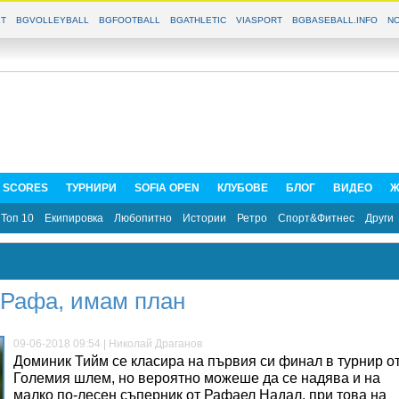
T
BGVOLLEYBALL
BGFOOTBALL
BGATHLETIC
VIASPORT
BGBASEBALL.INFO
NO
E SCORES
ТУРНИРИ
SOFIA OPEN
КЛУБОВЕ
БЛОГ
ВИДЕО
Ж
Топ 10
Екипировка
Любопитно
Истории
Ретро
Спорт&Фитнес
Други
 Рафа, имам план
09-06-2018 09:54 | Николай Драганов
Доминик Тийм се класира на първия си финал в турнир о
Големия шлем, но вероятно можеше да се надява и на
малко по-лесен съперник от Рафаел Надал, при това на