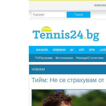
BGBASKE
НАЧАЛО
НОВИНИ
БГ
ATP
WTA
LIV
TV/Програма
Фотогалерии
Рекорди/Статистика
НОВИНИ
Тийм: Не се страхувам от