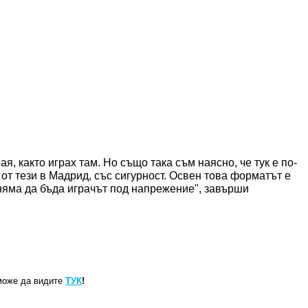
ая, както играх там. Но също така съм наясно, че тук е по-
 от тези в Мадрид, със сигурност. Освен това форматът е
аз няма да бъда играчът под напрежение", завърши
може да видите
ТУК
!