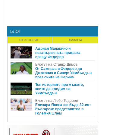
БЛОГ
ОТ АВТОРИТЕ
НАЗАЕМ
Адриан Манарино и
незавършената приказка
срещу Федерер
Блогът на Станко Димов
От Сампрас и Федерер до
Джокович и Синер: Уимбълдън
през очите на Серина
Топ историите при мъжете,
които да следим на
Уимбълдън
Блогът на Любо Тодоров
Елизара Янева ще бъде 32-ият
български представител в
Големия шлем