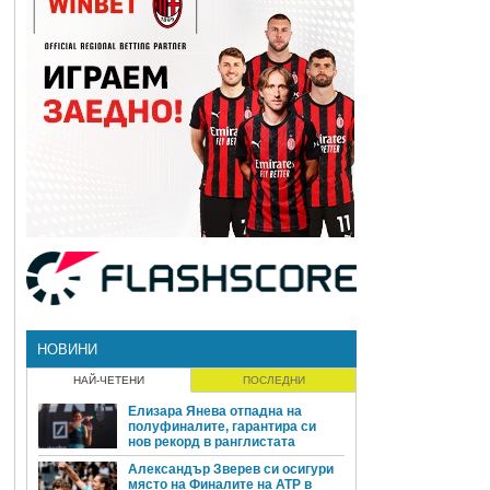
НОВИНИ
НАЙ-ЧЕТЕНИ
ПОСЛЕДНИ
Елизара Янева отпадна на
полуфиналите, гарантира си
нов рекорд в ранглистата
Александър Зверев си осигури
място на Финалите на ATP в