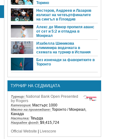
Торино
Нестеров, Андреев и Лазаров
излизат на четвъртфиналите
на сингъл в Пловдив
Алекс де Минор пропиля аванс
от сет и 5:2 и отпадна в
Монреал
Изабелла Шиникова
елиминира водачката в
схемата на турнир в Испания
Без изненади за фаворитките в
Торонто
ТУРНИР НА СЕДМИЦАТА
National Bank Open Presented
Турнир:
by Rogers
Мастърс 1000
Категория:
Торонто / Монреал,
Място на провеждане:
Канада
Твърда
Настилка:
$9,415,724
Награден фонд:
Official Website
|
Livescore