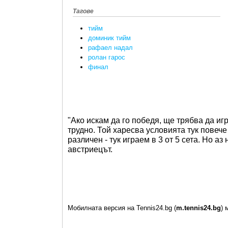
Тагове
тийм
доминик тийм
рафаел надал
ролан гарос
финал
"Ако искам да го победя, ще трябва да игр
трудно. Той харесва условията тук повече
различен - тук играем в 3 от 5 сета. Но 
австриецът.
Мобилната версия на Tennis24.bg (
m.tennis24.bg
) 