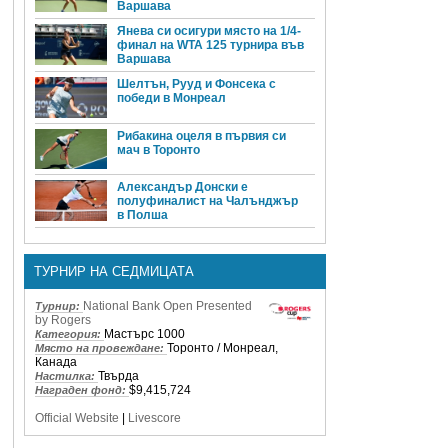
Варшава
Янева си осигури място на 1/4-
финал на WTA 125 турнира във
Варшава
Шелтън, Рууд и Фонсека с
победи в Монреал
Рибакина оцеля в първия си
мач в Торонто
Александър Донски е
полуфиналист на Чалънджър
в Полша
ТУРНИР НА СЕДМИЦАТА
National Bank Open Presented
Турнир:
by Rogers
Мастърс 1000
Категория:
Торонто / Монреал,
Място на провеждане:
Канада
Твърда
Настилка:
$9,415,724
Награден фонд:
Official Website
|
Livescore