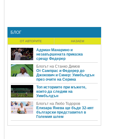
БЛОГ
ОТ АВТОРИТЕ
НАЗАЕМ
Адриан Манарино и
незавършената приказка
срещу Федерер
Блогът на Станко Димов
От Сампрас и Федерер до
Джокович и Синер: Уимбълдън
през очите на Серина
Топ историите при мъжете,
които да следим на
Уимбълдън
Блогът на Любо Тодоров
Елизара Янева ще бъде 32-ият
български представител в
Големия шлем