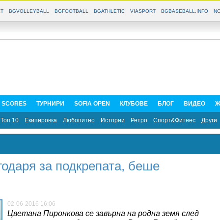
T
BGVOLLEYBALL
BGFOOTBALL
BGATHLETIC
VIASPORT
BGBASEBALL.INFO
NO
E SCORES
ТУРНИРИ
SOFIA OPEN
КЛУБОВЕ
БЛОГ
ВИДЕО
Ж
Топ 10
Екипировка
Любопитно
Истории
Ретро
Спорт&Фитнес
Други
годаря за подкрепата, беше
02-06-2016 16:06
Цветана Пиронкова се завърна на родна земя след