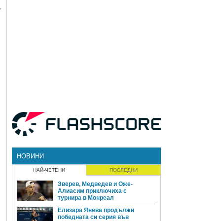
а
НОВИНИ
НАЙ-ЧЕТЕНИ
ПОСЛЕДНИ
Зверев, Медведев и Оже-
Алиасим приключиха с
турнира в Монреал
Елизара Янева продължи
победната си серия във