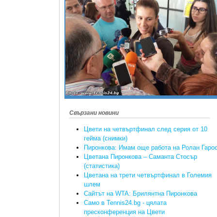
Свързани новини
Цвети на четвъртфинал след серия от 10
гейма (снимки)
Пиронкова: Имам още работа на Ролан Гаро
Цветана Пиронкова – Саманта Стосър
(статистика)
Цветана на трети четвъртфинал в Големия
шлем
Сайтът на WTA: Брилянтна Пиронкова
Само в Tennis24.bg - цялата
пресконференция на Цвети