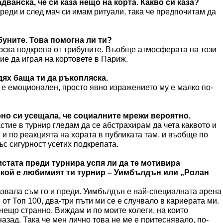
дванска, че си каза нещо на корта. Какво си каза?
преди и след мач си имам ритуали, така че предпочитам да
буните. Това помогна ли ти?
рска подкрепа от трибуните. Въобще атмосферата на този
е да играя на кортовете в Париж.
дях баща ти да ръкопляска.
п е емоционален, просто явно изражението му е малко по-
рно си усещала, че социалните мрежи вероятно.
астие в турнир гледам да се абстрахирам да чета каквото и
 и по реакцията на хората в публиката там, и въобще по
ъс сигурност усетих подкрепата.
листата преди турнира успя ли да те мотивира
 кой е любимият ти турнир – Уимбълдън или „Ролан
азвала съм го и преди. Уимбълдън е най-специалната арена
 от Топ 100, два-три пъти ми се е случвало в кариерата ми.
нещо странно. Виждам и по моите колеги, на които
азад. Така че мен лично това не ме е притеснявало, по-