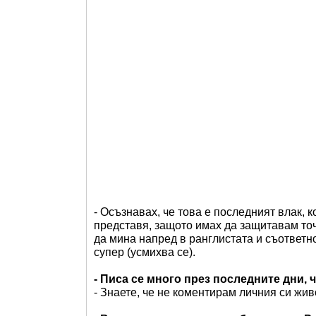
- Осъзнавах, че това е последният влак, к
представя, защото имах да защитавам точк
да мина напред в ранглистата и съответно 
супер (усмихва се).
- Писа се много през последните дни, 
- Знаете, че не коментирам личния си живо