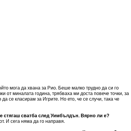
ойто мога да хвана за Рио. Беше малко трудно да си го
и от миналата година, трябваха ми доста повече точки, за
да се класирам за Игрите. Но ето, че се случи, така че
че стягаш сватба след Уимбълдън. Вярно ли е?
т. И сега няма да го направя.