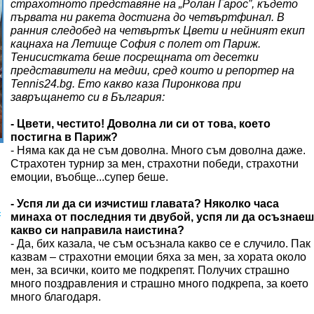
страхотното представяне на „Ролан Гарос”, където
първата ни ракета достигна до четвъртфинал. В
ранния следобед на четвъртък Цвети и нейният екип
кацнаха на Летище София с полет от Париж.
Тенисистката беше посрещната от десетки
представители на медии, сред които и репортер на
Tennis24.bg. Ето какво каза Пиронкова при
завръщането си в България:
- Цвети, честито! Доволна ли си от това, което
постигна в Париж?
- Няма как да не съм доволна. Много съм доволна даже.
Страхотен турнир за мен, страхотни победи, страхотни
емоции, въобще...супер беше.
- Успя ли да си изчистиш главата? Няколко часа
с
минаха от последния ти двубой, успя ли да осъзнаеш
какво си направила наистина?
- Да, бих казала, че съм осъзнала какво се е случило. Пак
казвам – страхотни емоции бяха за мен, за хората около
мен, за всички, които ме подкрепят. Получих страшно
много поздравления и страшно много подкрепа, за което
много благодаря.