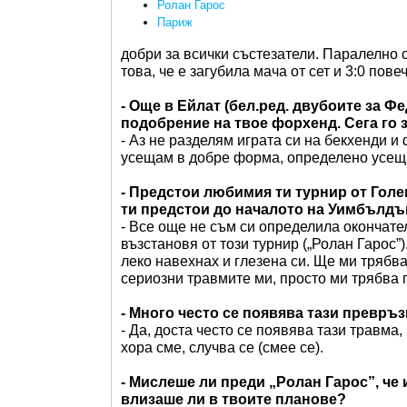
Ролан Гарос
Париж
добри за всички състезатели. Паралелно с
това, че е загубила мача от сет и 3:0 пов
- Още в Ейлат (бел.ред. двубоите за Ф
подобрение на твое форхенд. Сега го 
- Аз не разделям играта си на бекхенди и
усещам в добре форма, определено усеща
- Предстои любимия ти турнир от Голе
ти предстои до началото на Уимбълдъ
- Все още не съм си определила окончате
възстановя от този турнир („Ролан Гарос”
леко навехнах и глезена си. Ще ми трябва
сериозни травмите ми, просто ми трябва 
- Много често се появява тази превръз
- Да, доста често се появява тази травма,
хора сме, случва се (смее се).
- Мислеше ли преди „Ролан Гарос”, че
влизаше ли в твоите планове?