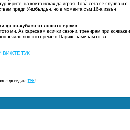
урнирите, на които исках да играя. Това сега се случва и с
аствам преди Уимбълдън, но в момента съм 16-а извън
а нищо по-хубаво от лошото време.
мотото ми. Аз харесвам всички сезони, тренирам при всякакви
 попречило лошото време в Париж, намирам го за
И ВИЖТЕ ТУК
може да видите
ТУК
!