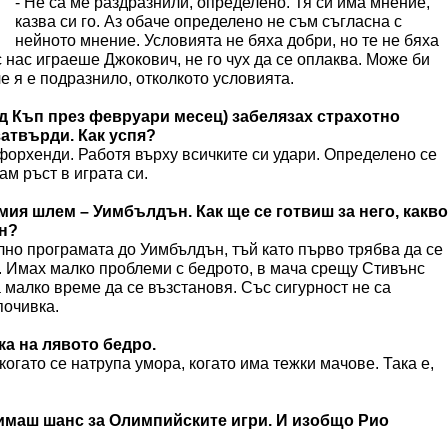
- Не са ме раздразнили, определено. Тя си има мнение,
казва си го. Аз обаче определено не съм съгласна с
нейното мнение. Условията не бяха добри, но те не бяха
 нас играеше Джокович, не го чух да се оплаква. Може би
ече я е подразнило, отколкото условията.
ед Къп през февруари месец) забелязах страхотно
затвърди. Как успя?
 форхенди. Работя върху всичките си удари. Определено се
м ръст в играта си.
мия шлем – Уимбълдън. Как ще се готвиш за него, какво
н?
лно програмата до Уимбълдън, тъй като първо трябва да се
). Имах малко проблеми с бедрото, в мача срещу Стивънс
 малко време да се възстановя. Със сигурност не са
почивка.
ка на лявото бедро.
 когато се натрупа умора, когато има тежки мачове. Така е,
 имаш шанс за Олимпийските игри. И изобщо Рио