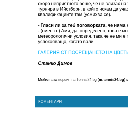
скоро неприятното беше, че не влизах на т
турнира в Ийстборн, в който искам да уч
квалификациите там (усмихва се).
- Гласи ли за теб поговорката, че ням
- (смее се) Ами, да, определено, това е 
метеорологични условия, така че не ми е
успокояващо, когато вали.
ГАЛЕРИЯ ОТ ПОСРЕЩАНЕТО НА ЦВЕТ
Станко Димов
Мобилната версия на Tennis24.bg (
m.tennis24.bg
) 
КОМЕНТАРИ