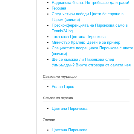
Радванска бясна: Не трябваше да играем!
Героиня
След четири победи Цвети бе спряна в
Париж (снимки)
Пресконференцията на Пиронкова само в
Tennis24.bg
Така каза Цветана Пиронкова
Министър Кралев: Цвети е за пример
Спецчастите посрещнаха Пиронкова с цвете
(снимки)
Ще се омъжва ли Пиронкова след
Уимбълдън? Вижте отговора от самата нея
Свързани турнири
Ролан Гарос
Свързани играчи
Цветана Пиронкова
Тагове
Цветана Пиронкова