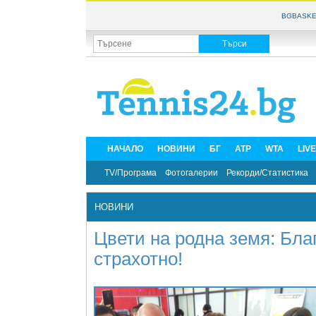
BGBASKE
НАЧАЛО
НОВИНИ
БГ
ATP
WTA
LIV
TV/Програма
Фотогалерии
Рекорди/Статистика
НОВИНИ
Цвети на родна земя: Бла
страхотно!