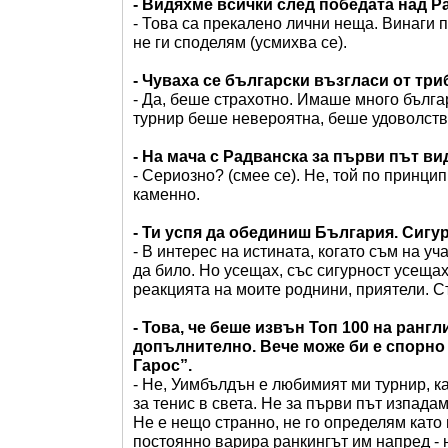
- Видяхме всички след победата над Ра
- Това са прекалено лични неща. Винаги 
не ги споделям (усмихва се).
- Чуваха се български възгласи от три
- Да, беше страхотно. Имаше много бълга
турнир беше невероятна, беше удоволстви
- На мача с Радванска за първи път ви
- Сериозно? (смее се). Не, той по принци
каменно.
- Ти успя да обединиш България. Сигу
- В интерес на истината, когато съм на уч
да било. Но усещах, със сигурност усещах
реакцията на моите роднини, приятели. С
- Това, че беше извън Топ 100 на ранг
допълнително. Вече може би е спорно
Гарос”.
- Не, Уимбълдън е любимият ми турнир, к
за тенис в света. Не за първи път изпадам
Не е нещо странно, не го определям като 
постоянно варира ранкингът им напред - н