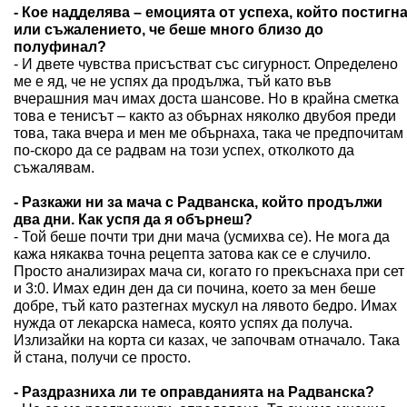
- Кое надделява – емоцията от успеха, който постигн
или съжалението, че беше много близо до
полуфинал?
- И двете чувства присъстват със сигурност. Определено
ме е яд, че не успях да продължа, тъй като във
вчерашния мач имах доста шансове. Но в крайна сметка
това е тенисът – както аз обърнах няколко двубоя преди
това, така вчера и мен ме обърнаха, така че предпочитам
по-скоро да се радвам на този успех, отколкото да
съжалявам.
- Разкажи ни за мача с Радванска, който продължи
два дни. Как успя да я обърнеш?
- Той беше почти три дни мача (усмихва се). Не мога да
кажа някаква точна рецепта затова как се е случило.
Просто анализирах мача си, когато го прекъснаха при сет
и 3:0. Имах един ден да си почина, което за мен беше
добре, тъй като разтегнах мускул на лявото бедро. Имах
нужда от лекарска намеса, която успях да получа.
Излизайки на корта си казах, че започвам отначало. Така
й стана, получи се просто.
- Раздразниха ли те оправданията на Радванска?