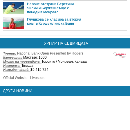
Навоне отстрани Беретини.
Чилич и Боржеш също с
победи в Монреал
Глушкова се класира за втория
кръг в Куршумлийска Баня
ТУРНИР НА СЕДМИЦАТА
National Bank Open Presented by Rogers
Турнир:
Мастърс 1000
Категория:
Торонто / Монреал, Канада
Място на провеждане:
Твърда
Настилка:
$9,415,724
Награден фонд:
Official Website
|
Livescore
ДРУГИ НОВИНИ