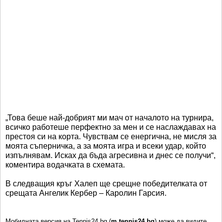
„Това беше най-добрият ми мач от началото на турнира,
всичко работеше перфектно за мен и се наслаждавах на
престоя си на корта. Чувствам се енергична, не мисля за
моята съперничка, а за моята игра и всеки удар, който
изпълнявам. Исках да бъда агресивна и днес се получи“,
коментира водачката в схемата.
В следващия кръг Халеп ще срещне победителката от
срещата Ангелик Кербер – Каролин Гарсия.
Мобилната версия на Tennis24.bg (
m.tennis24.bg
) може да видите