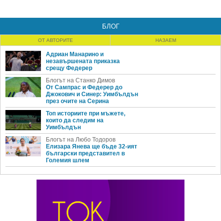
БЛОГ
ОТ АВТОРИТЕ
НАЗАЕМ
Адриан Манарино и
незавършената приказка
срещу Федерер
Блогът на Станко Димов
От Сампрас и Федерер до
Джокович и Синер: Уимбълдън
през очите на Серина
Топ историите при мъжете,
които да следим на
Уимбълдън
Блогът на Любо Тодоров
Елизара Янева ще бъде 32-ият
български представител в
Големия шлем