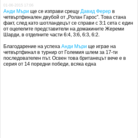
01-06-2015 17:06
Анди Мъри
ще се изправи срещу
Давид Ферер
в
четвъртфинален двубой от „Ролан Гарос”. Това стана
факт, след като шотландецът се справи с 3:1 сета с един
от оцелелите представители на домакините Жереми
Шарди, в отделните части 6:4, 3:6, 6:3, 6:2.
Благодарение на успеха
Анди Мъри
ще играе на
четвъртфинал в турнир от Големия шлем за 17-ти
последователен път. Освен това британецът вече е в
серия от 14 поредни победи, всяка една