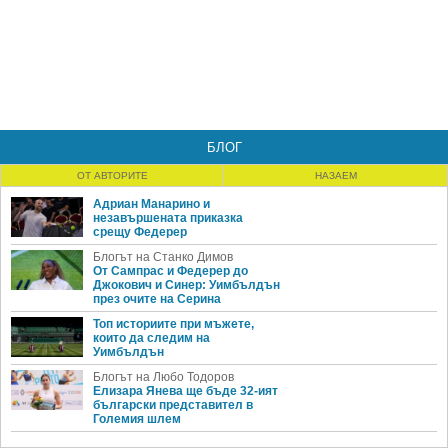
БЛОГ
ОТ АВТОРИТЕ
НАЗАЕМ
Адриан Манарино и
незавършената приказка
срещу Федерер
Блогът на Станко Димов
От Сампрас и Федерер до
Джокович и Синер: Уимбълдън
през очите на Серина
Топ историите при мъжете,
които да следим на
Уимбълдън
Блогът на Любо Тодоров
Елизара Янева ще бъде 32-ият
български представител в
Големия шлем