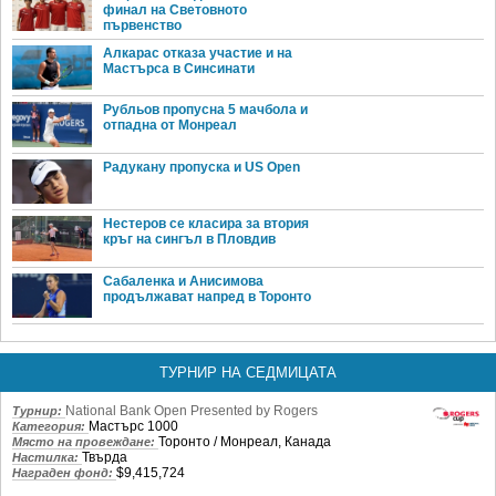
финал на Световното
първенство
Алкарас отказа участие и на
Мастърса в Синсинати
Рубльов пропусна 5 мачбола и
отпадна от Монреал
Радукану пропуска и US Open
Нестеров се класира за втория
кръг на сингъл в Пловдив
Сабаленка и Анисимова
продължават напред в Торонто
ТУРНИР НА СЕДМИЦАТА
National Bank Open Presented by Rogers
Турнир:
Мастърс 1000
Категория:
Торонто / Монреал, Канада
Място на провеждане:
Твърда
Настилка:
$9,415,724
Награден фонд: