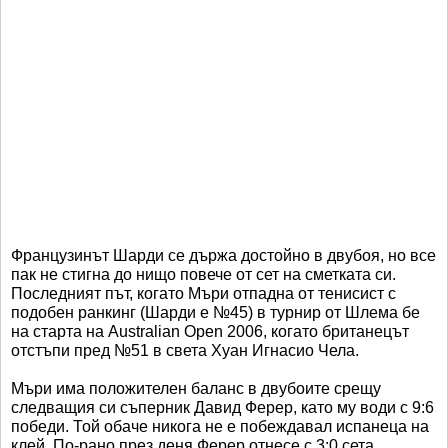
Французинът Шарди се държа достойно в двубоя, но все
пак не стигна до нищо повече от сет на сметката си.
Последният път, когато Мъри отпадна от тенисист с
подобен ранкинг (Шарди е №45) в турнир от Шлема бе
на старта на Australian Open 2006, когато британецът
отстъпи пред №51 в света Хуан Игнасио Чела.
Мъри има положителен баланс в двубоите срещу
следващия си съперник Давид Ферер, като му води с 9:6
победи. Той обаче никога не е побеждавал испанеца на
клей. По-рано през деня Ферер отнесе с 3:0 сета