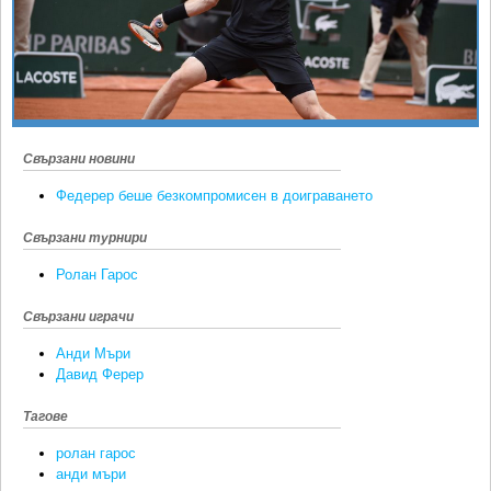
Ретро
SOFIA OPEN
Спорт&Фитнес
КЛУБОВЕ
Други
БЛОГ
Любители
ВИДЕО
ЖЪЛТО
Свързани новини
Федерер беше безкомпромисен в доиграването
РАКЕТНИ
Свързани турнири
Ролан Гарос
Свързани играчи
Анди Мъри
Давид Ферер
Тагове
ролан гарос
анди мъри