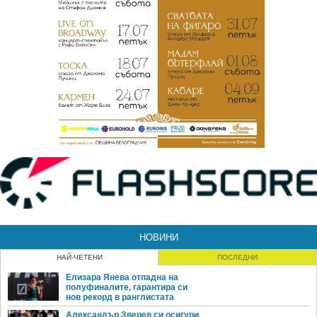
НОВИНИ
НАЙ-ЧЕТЕНИ
ПОСЛЕДНИ
Елизара Янева отпадна на
полуфиналите, гарантира си
нов рекорд в ранглистата
Александър Зверев си осигури