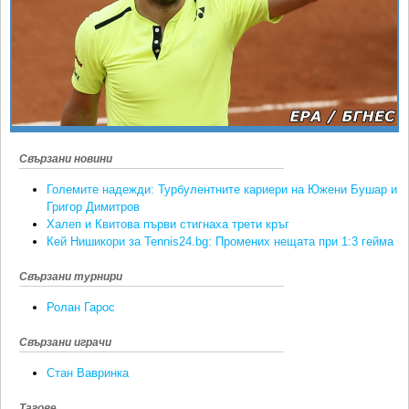
Ретро
SOFIA OPEN
Спорт&Фитнес
КЛУБОВЕ
Други
БЛОГ
Любители
ВИДЕО
ЖЪЛТО
Свързани новини
РАКЕТНИ
Големите надежди: Турбулентните кариери на Южени Бушар и
Григор Димитров
Халеп и Квитова първи стигнаха трети кръг
Кей Нишикори за Tennis24.bg: Промених нещата при 1:3 гейма
Свързани турнири
Ролан Гарос
Свързани играчи
Стан Вавринка
Тагове