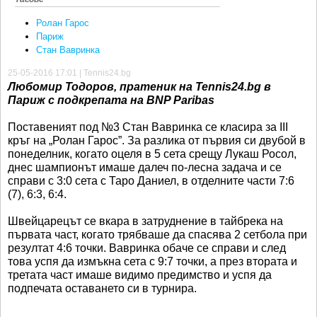
Ролан Гарос
Париж
Стан Вавринка
25-05-2016 17:01 | Tennis24.bg
Любомир Тодоров, пратеник на Tennis24.bg в
Париж с подкрепата на BNP Paribas
Поставеният под №3 Стан Вавринка се класира за III
кръг на „Ролан Гарос”. За разлика от първия си двубой в
понеделник, когато оцеля в 5 сета срещу Лукаш Росол,
днес шампионът имаше далеч по-лесна задача и се
справи с 3:0 сета с Таро Даниел, в отделните части 7:6
(7), 6:3, 6:4.
Швейцарецът се вкара в затруднение в тайбрека на
първата част, когато трябваше да спасява 2 сетбола при
резултат 4:6 точки. Вавринка обаче се справи и след
това успя да измъкна сета с 9:7 точки, а през втората и
третата част имаше видимо предимство и успя да
подпечата оставането си в турнира.