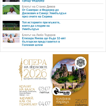
срещу Федерер
Блогът на Станко Димов
От Сампрас и Федерер до
Джокович и Синер: Уимбълдън
през очите на Серина
Топ историите при мъжете,
които да следим на
Уимбълдън
Блогът на Любо Тодоров
Елизара Янева ще бъде 32-ият
български представител в
Големия шлем