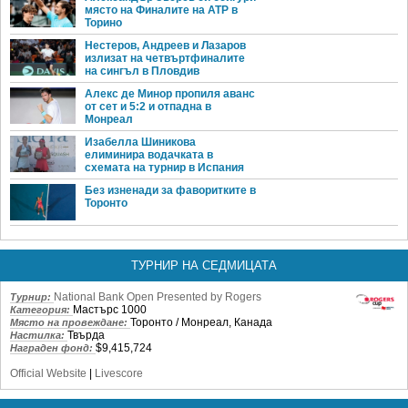
място на Финалите на ATP в
Торино
Нестеров, Андреев и Лазаров
излизат на четвъртфиналите
на сингъл в Пловдив
Алекс де Минор пропиля аванс
от сет и 5:2 и отпадна в
Монреал
Изабелла Шиникова
елиминира водачката в
схемата на турнир в Испания
Без изненади за фаворитките в
Торонто
ТУРНИР НА СЕДМИЦАТА
National Bank Open Presented by Rogers
Турнир:
Мастърс 1000
Категория:
Торонто / Монреал, Канада
Място на провеждане:
Твърда
Настилка:
$9,415,724
Награден фонд:
Official Website
|
Livescore