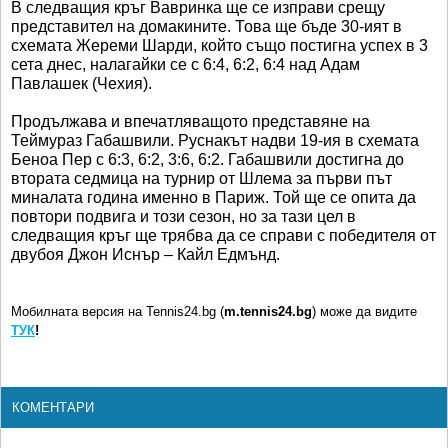
В следващия кръг Вавринка ще се изправи срещу
представител на домакините. Това ще бъде 30-ият в
схемата Жереми Шарди, който също постигна успех в 3
сета днес, налагайки се с 6:4, 6:2, 6:4 над Адам
Павлашек (Чехия).
Продължава и впечатляващото представяне на
Теймураз Габашвили. Руснакът надви 19-ия в схемата
Беноа Пер с 6:3, 6:2, 3:6, 6:2. Габашвили достигна до
втората седмица на турнир от Шлема за първи път
миналата година именно в Париж. Той ще се опита да
повтори подвига и този сезон, но за тази цел в
следващия кръг ще трябва да се справи с победителя от
двубоя Джон Иснър – Кайл Едмънд.
Мобилната версия на Tennis24.bg (
m.tennis24.bg
) може да видите
ТУК
!
КОМЕНТАРИ