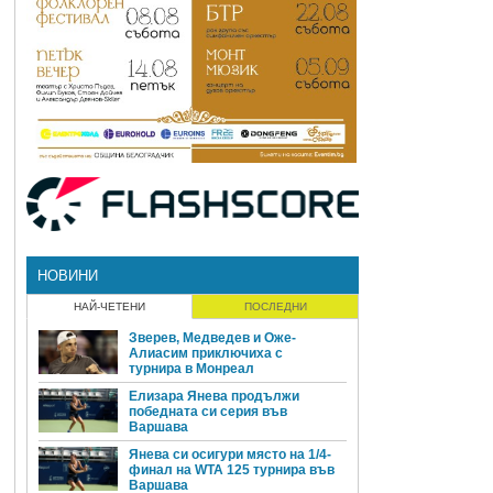
НОВИНИ
НАЙ-ЧЕТЕНИ
ПОСЛЕДНИ
Зверев, Медведев и Оже-
Алиасим приключиха с
турнира в Монреал
Елизара Янева продължи
победната си серия във
Варшава
Янева си осигури място на 1/4-
финал на WTA 125 турнира във
Варшава