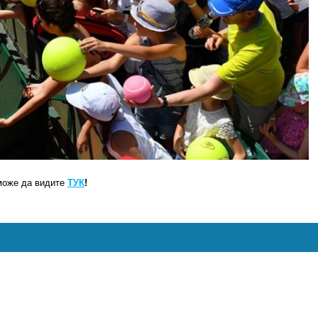
може да видите
ТУК
!