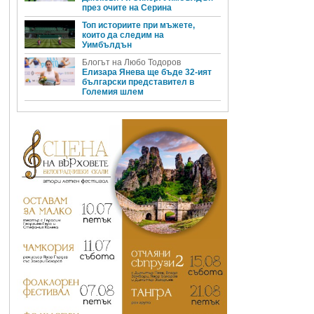
през очите на Серина
Топ историите при мъжете,
които да следим на
Уимбълдън
Блогът на Любо Тодоров
Елизара Янева ще бъде 32-ият
български представител в
Големия шлем