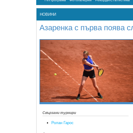
TV/Програма
Фотогалерии
Рекорди/Статистика
НОВИНИ
Азаренка с първа поява с
Свързани турнири
Ролан Гарос