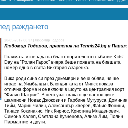
Топ 10
Екипировка
Любопитно
Истории
Ретро
Спорт&Фитнес
Други
лед раждането
28-05-2017 08:37 | Любомир Тодоров
Любомир Тодоров, пратеник на Tennis24.bg в Париж
Голямата изненада на благотворителното събитие Kids′
Day на "Ролан Гарос" вчера беше появата на бившата
номер едно в света Виктория Азаренка.
Вика роди сина си през декември и вече обяви, че ще
играе на Уимбълдън. Блондинката от Минск показа
отлична форма и се включи в шоуто на централния корт
"Филип Шатрие". В него участваха още настоящите
шампиони Новак Джокович и Гарбине Мугуруса, Доминик
Тийм, Марин Чилич, Александър Зверев, Фабио Фонини,
Танаси Кокинакис, Ник Кириос, Кристина Младенович,
Симона Халеп, Светлана Кузнецова, Ализе Лим, Полин
Пармантие и други.