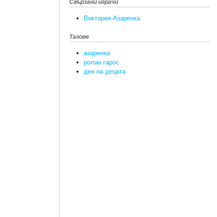
Свързани играчи
Виктория Азаренка
Тагове
азаренка
ролан гарос
ден на децата