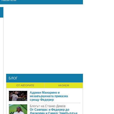
Любители
БЛОГ
ОТ АВТОРИТЕ
НАЗАЕМ
Адриан Манарино и
незавършената приказка
срещу Федерер
Блогът на Станко Димов
От Сампрас и Федерер до
Джокович и Синер: Уимбълдън