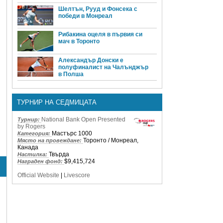
Шелтън, Рууд и Фонсека с
победи в Монреал
Рибакина оцеля в първия си
мач в Торонто
Александър Донски е
полуфиналист на Чалънджър
в Полша
ТУРНИР НА СЕДМИЦАТА
National Bank Open Presented
Турнир:
by Rogers
Мастърс 1000
Категория:
Торонто / Монреал,
Място на провеждане:
Канада
Твърда
Настилка:
$9,415,724
Награден фонд:
Official Website
|
Livescore