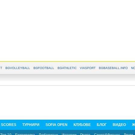
T
BGVOLLEYBALL
BGFOOTBALL
BGATHLETIC
VIASPORT
BGBASEBALL.INFO
NO
E SCORES
ТУРНИРИ
SOFIA OPEN
КЛУБОВЕ
БЛОГ
ВИДЕО
Ж