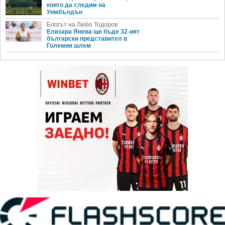
които да следим на
Уимбълдън
Блогът на Любо Тодоров
Елизара Янева ще бъде 32-ият
български представител в
Големия шлем