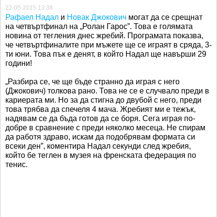
22-05-2015 13:38
Рафаел Надал
и
Новак Джокович
могат да се срещнат
на четвъртфинал на „Ролан Гарос”. Това е голямата
новина от тегления днес жребий. Програмата показва,
че четвъртфиналите при мъжете ще се играят в сряда, 3-
ти юни. Това пък е денят, в който Надал ще навърши 29
години!
„Разбира се, че ще бъде странно да играя с него
(Джокович) толкова рано. Това не се е случвало преди в
кариерата ми. Но за да стигна до двубой с него, преди
това трябва да спечеля 4 мача. Жребият ми е тежък,
надявам се да бъда готов да се боря. Сега играя по-
добре в сравнение с преди няколко месеца. Не спирам
да работя здраво, искам да подобрявам формата си
всеки ден”, коментира Надал секунди след жребия,
който бе теглен в музея на френската федерация по
тенис.