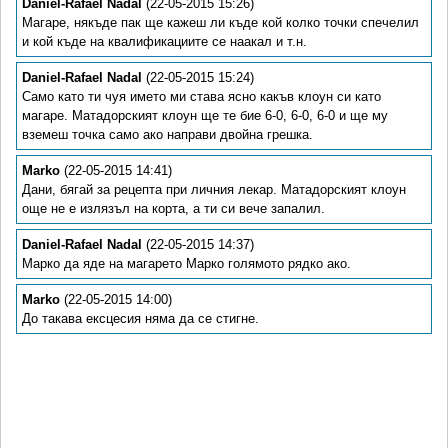
Daniel-Rafael Nadal
(22-05-2015 15:26)
Магаре, някъде пак ще кажеш ли къде кой колко точки спечелил
и кой къде на квалификациите се наакал и т.н.
Daniel-Rafael Nadal
(22-05-2015 15:24)
Само като ти чуя името ми става ясно какъв клоун си като
магаре. Матадорският клоун ще те бие 6-0, 6-0, 6-0 и ще му
вземеш точка само ако направи двойна грешка.
Marko
(22-05-2015 14:41)
Дани, бягай за рецепта при личния лекар. Матадорският клоун
още не е излязъл на корта, а ти си вече запалил.
Daniel-Rafael Nadal
(22-05-2015 14:37)
Марко да яде на магарето Марко голямото рядко ако.
Marko
(22-05-2015 14:00)
До такава ексцесия няма да се стигне.