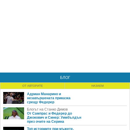
БЛОГ
ОТ АВТОРИТЕ
НАЗАЕМ
Адриан Манарино и
незавършената приказка
срещу Федерер
Блогът на Станко Димов
От Сампрас и Федерер до
Джокович и Синер: Уимбълдън
през очите на Серина
Топ историите при мъжете,