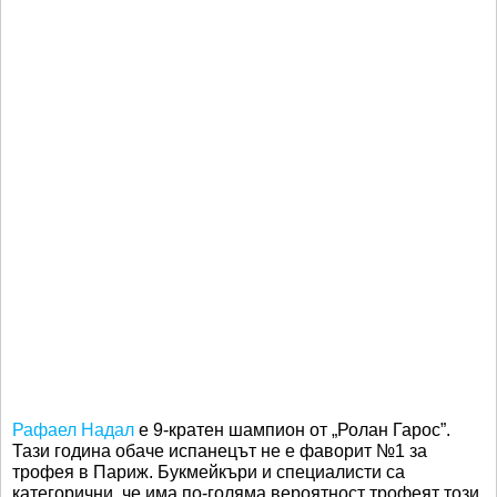
Рафаел Надал
е 9-кратен шампион от „Ролан Гарос”.
Тази година обаче испанецът не е фаворит №1 за
трофея в Париж. Букмейкъри и специалисти са
категорични, че има по-голяма вероятност трофеят този