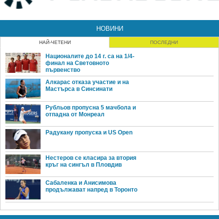
НОВИНИ
НАЙ-ЧЕТЕНИ
ПОСЛЕДНИ
Националите до 14 г. са на 1/4-
финал на Световното
първенство
Алкарас отказа участие и на
Мастърса в Синсинати
Рубльов пропусна 5 мачбола и
отпадна от Монреал
Радукану пропуска и US Open
Нестеров се класира за втория
кръг на сингъл в Пловдив
Сабаленка и Анисимова
продължават напред в Торонто