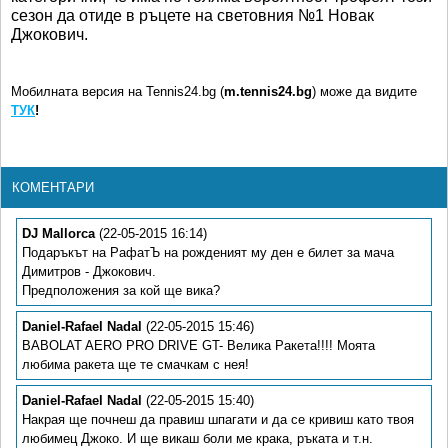
сезон да отиде в ръцете на световния №1 Новак
Джокович.
Мобилната версия на Tennis24.bg (
m.tennis24.bg
) може да видите
ТУК
!
КОМЕНТАРИ
DJ Mallorca
(22-05-2015 16:14)
Подаръкът на РафатЪ на рожденият му ден е билет за мача
Димитров - Джокович.
Предположения за кой ще вика?
Daniel-Rafael Nadal
(22-05-2015 15:46)
BABOLAT AERO PRO DRIVE GT- Велика Ракета!!!! Моята
любима ракета ще те смачкам с нея!
Daniel-Rafael Nadal
(22-05-2015 15:40)
Накрая ще почнеш да правиш шпагати и да се кривиш като твоя
любимец Джоко. И ще викаш боли ме крака, ръката и т.н.