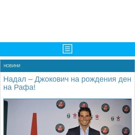
TV/Програма
НАЧАЛО
НОВИНИ
Фотогалерии
НОВИНИ
Надал – Джокович на рождения ден
Рекорди/Статистика
БГ
на Рафа!
Топ 10
ATP
Екипировка
WTA
Любопитно
LIVE SCORES
Истории
ТУРНИРИ