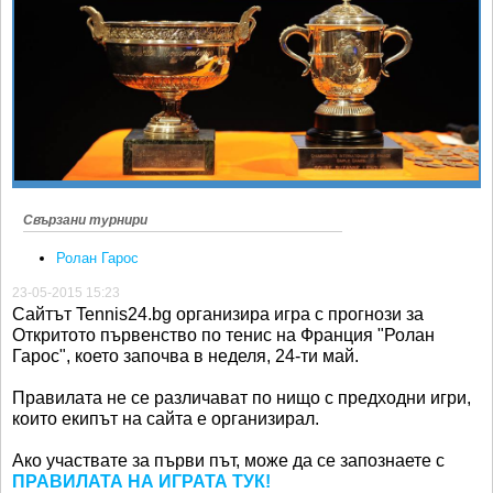
Ретро
SOFIA OPEN
Спорт&Фитнес
КЛУБОВЕ
Други
БЛОГ
Любители
ВИДЕО
ЖЪЛТО
РАКЕТНИ
Свързани турнири
Ролан Гарос
23-05-2015 15:23
Сайтът Tennis24.bg организира игра с прогнози за
Откритото първенство по тенис на Франция "Ролан
Гарос", което започва в неделя, 24-ти май.
Правилата не се различават по нищо с предходни игри,
които екипът на сайта е организирал.
Ако участвате за първи път, може да се запознаете с
ПРАВИЛАТА НА ИГРАТА ТУК!