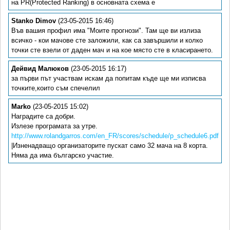
на PR(Protected Ranking) в основната схема е
Stanko Dimov
(23-05-2015 16:46)
Във вашия профил има "Моите прогнози". Там ще ви излиза
всичко - кои мачове сте заложили, как са завършили и колко
точки сте взели от даден мач и на кое място сте в класирането.
Дейвид Малюков
(23-05-2015 16:17)
за първи път участвам искам да попитам къде ще ми изписва
точките,които съм спечелил
Marko
(23-05-2015 15:02)
Наградите са добри.
Излезе програмата за утре.
http://www.rolandgarros.com/en_FR/scores/schedule/p_schedule6.pdf
|Изненадващо организаторите пускат само 32 мача на 8 корта.
Няма да има българско участие.