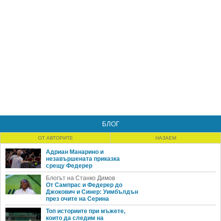
БЛОГ
ОТ АВТОРИТЕ
НАЗАЕМ
Адриан Манарино и
незавършената приказка
срещу Федерер
Блогът на Станко Димов
От Сампрас и Федерер до
Джокович и Синер: Уимбълдън
през очите на Серина
Топ историите при мъжете,
които да следим на