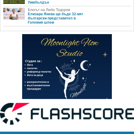
Уимбълдън
Блогът на Любо Тодоров
Елизара Янева ще бъде 32-ият
български представител в
Големия шлем