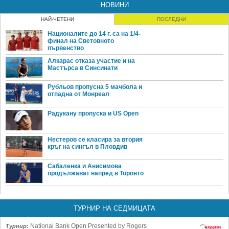
НОВИНИ
НАЙ-ЧЕТЕНИ
ПОСЛЕДНИ
Националите до 14 г. са на 1/4-
финал на Световното
първенство
Алкарас отказа участие и на
Мастърса в Синсинати
Рубльов пропусна 5 мачбола и
отпадна от Монреал
Радукану пропуска и US Open
Нестеров се класира за втория
кръг на сингъл в Пловдив
Сабаленка и Анисимова
продължават напред в Торонто
ТУРНИР НА СЕДМИЦАТА
National Bank Open Presented by Rogers
Турнир: