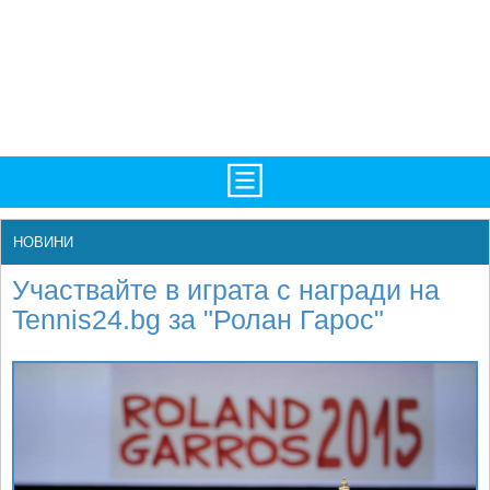
TV/Програма
НАЧАЛО
НОВИНИ
Фотогалерии
НОВИНИ
Участвайте в играта с награди на
Рекорди/Статистика
БГ
Tennis24.bg за "Ролан Гарос"
Топ 10
ATP
Екипировка
WTA
Любопитно
LIVE SCORES
Истории
ТУРНИРИ