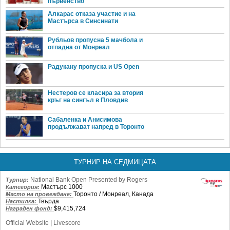
първенство
Алкарас отказа участие и на
Мастърса в Синсинати
Рубльов пропусна 5 мачбола и
отпадна от Монреал
Радукану пропуска и US Open
Нестеров се класира за втория
кръг на сингъл в Пловдив
Сабаленка и Анисимова
продължават напред в Торонто
ТУРНИР НА СЕДМИЦАТА
National Bank Open Presented by Rogers
Турнир:
Мастърс 1000
Категория:
Торонто / Монреал, Канада
Място на провеждане:
Твърда
Настилка:
$9,415,724
Награден фонд:
Official Website
|
Livescore