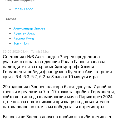
Свързани турнири
Ролан Гарос
Тагове
Александър Зверев
Куентен Алис
Каспер Рууд
Томи Пол
30-05-2026 08:44 | Tennis24.bg
Световният №3 Александър Зверев продължава
участието си на тазгодишния Ролан Гарос и запазва
надеждите си за първи мейджър трофей живи.
Германецът победи французина Куентен Алис в третия
кръг с 6:4, 6:3, 5:7, 6:2 за 3 часа и 10 минути игра.
29-годишният Зверев пласира 6 аса, допусна 7 двойни
грешки и реализира 7 от 17 точки за пробив. Германецът,
който достигна до шампионския мач в Париж през 2024
г., не показа почти никакви признаци на допълнително
натоварване по пътя към победата си в третия кръг.
Въпреки че Зверев допусна пробив и загуби третия сет,