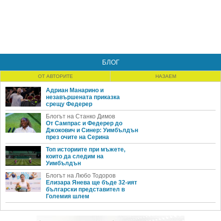
БЛОГ
ОТ АВТОРИТЕ
НАЗАЕМ
Адриан Манарино и
незавършената приказка
срещу Федерер
Блогът на Станко Димов
От Сампрас и Федерер до
Джокович и Синер: Уимбълдън
през очите на Серина
Топ историите при мъжете,
които да следим на
Уимбълдън
Блогът на Любо Тодоров
Елизара Янева ще бъде 32-ият
български представител в
Големия шлем