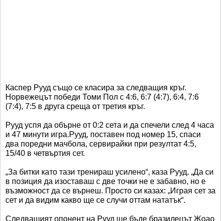
Каспер Рууд също се класира за следващия кръг.
Норвежецът победи Томи Пол с 4:6, 6:7 (4:7), 6:4, 7:6
(7:4), 7:5 в друга среща от третия кръг.
Рууд успя да обърне от 0:2 сета и да спечели след 4 часа
и 47 минути игра.Рууд, поставен под номер 15, спаси
два поредни мачбола, сервирайки при резултат 4:5,
15/40 в четвъртия сет.
„За битки като тази тренираш усилено“, каза Рууд. „Да си
в позиция да изоставаш с две точки не е забавно, но е
възможност да се върнеш. Просто си казах: „Играя сет за
сет и да видим какво ще се случи оттам нататък“.
Следващият опонент на Рууд ще бъде бразилецът Жоао