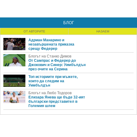
БЛОГ
ОТ АВТОРИТЕ
НАЗАЕМ
Адриан Манарино и
незавършената приказка
срещу Федерер
Блогът на Станко Димов
От Сампрас и Федерер до
Джокович и Синер: Уимбълдън
през очите на Серина
Топ историите при мъжете,
които да следим на
Уимбълдън
Блогът на Любо Тодоров
Елизара Янева ще бъде 32-ият
български представител в
Големия шлем