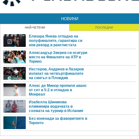
НОВИНИ
НАЙ-ЧЕТЕНИ
ПОСЛЕДНИ
Елизара Янева отпадна на
полуфиналите, гарантира си
нов рекорд в ранглистата
Александър Зверев си осигури
място на Финалите на ATP в
Торино
Нестеров, Андреев и Лазаров
излизат на четвъртфиналите
на сингъл в Пловдив
Алекс де Минор пропиля аванс
от сет и 5:2 и отпадна в
Монреал
Изабелла Шиникова
елиминира водачката в
схемата на турнир в Испания
Без изненади за фаворитките в
Торонто