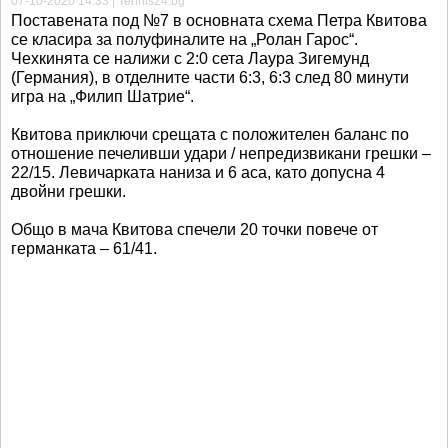
07-10-2020 14:33 | Tennis24.bg
Поставената под №7 в основната схема Петра Квитова
се класира за полуфиналите на „Ролан Гарос“.
Чехкинята се налижи с 2:0 сета Лаура Зигемунд
(Германия), в отделните части 6:3, 6:3 след 80 минути
игра на „Филип Шатрие“.
Квитова приключи срещата с положителен баланс по
отношение печеливши удари / непредизвикани грешки –
22/15. Левичарката наниза и 6 аса, като допусна 4
двойни грешки.
Общо в мача Квитова спечели 20 точки повече от
германката – 61/41.