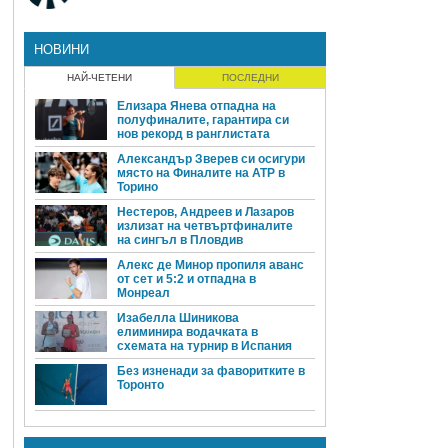
НОВИНИ
НАЙ-ЧЕТЕНИ
ПОСЛЕДНИ
Елизара Янева отпадна на
полуфиналите, гарантира си
нов рекорд в ранглистата
Александър Зверев си осигури
място на Финалите на ATP в
Торино
Нестеров, Андреев и Лазаров
излизат на четвъртфиналите
на сингъл в Пловдив
Алекс де Минор пропиля аванс
от сет и 5:2 и отпадна в
Монреал
Изабелла Шиникова
елиминира водачката в
схемата на турнир в Испания
Без изненади за фаворитките в
Торонто