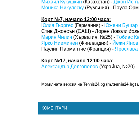
Михаил Кукушкин
(Казахстан) -
Джон Исн
Моника Никулеску
(Румъния) - Паула Орм
Корт №7, начало 12:00 часа:
Юлия Гьоргес
(Германия) -
Южени Бушар
Стив Джонсън (САЩ) - Лорен Локоли
довъ
Марин Чилич
(Хърватия, №25) -
Тобиас К
Ярко Ниеминен
(Финландия) -
Йежи Янов
Паулин Пармантие (Франция) -
Ярослава
Корт №17, начало 12:00 часа:
Александър Долгополов
(Украйна, №20) -
Мобилната версия на Tennis24.bg (
m.tennis24.bg
) 
КОМЕНТАРИ