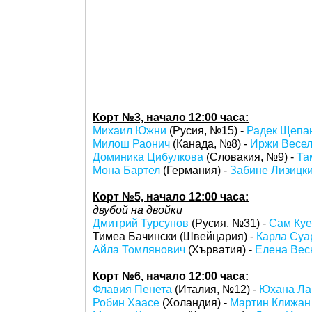
Корт №3, начало 12:00 часа:
Михаил Южни
(Русия, №15) -
Радек Щепа
Милош Раонич
(Канада, №8) -
Иржи Весе
Доминика Цибулкова
(Словакия, №9) -
Та
Мона Бартел
(Германия) -
Забине Лизицк
Корт №5, начало 12:00 часа:
двубой на двойки
Дмитрий Турсунов
(Русия, №31) -
Сам Ку
Тимеа Бачински (Швейцария) -
Карла Суа
Айла Томлянович
(Хърватия) -
Елена Вес
Корт №6, начало 12:00 часа:
Флавия Пенета
(Италия, №12) -
Юхана Л
Робин Хаасе
(Холандия) -
Мартин Клижан