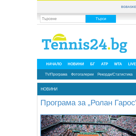
BGBASKE
НАЧАЛО
НОВИНИ
БГ
ATP
WTA
LIV
TV/Програма
Фотогалерии
Рекорди/Статистика
НОВИНИ
Програма за „Ролан Гарос