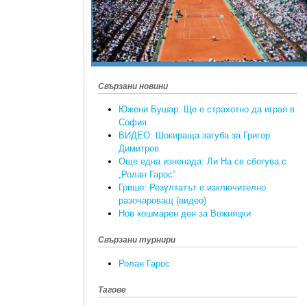
Свързани новини
Южени Бушар: Ще е страхотно да играя в
София
ВИДЕО: Шокираща загуба за Григор
Димитров
Още една изненада: Ли На се сбогува с
„Ролан Гарос”
Гришо: Резултатът е изключително
разочароващ (видео)
Нов кошмарен ден за Вожняцки
Свързани турнири
Ролан Гарос
Тагове