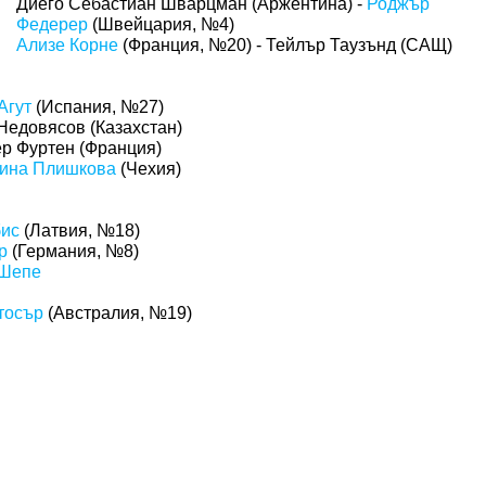
Диего Себастиан Шварцман (Аржентина) -
Роджър
Федерер
(Швейцария, №4)
Ализе Корне
(Франция, №20) - Тейлър Таузънд (САЩ)
Агут
(Испания, №27)
Недовясов (Казахстан)
ер Фуртен (Франция)
ина Плишкова
(Чехия)
бис
(Латвия, №18)
р
(Германия, №8)
 Шепе
тосър
(Австралия, №19)