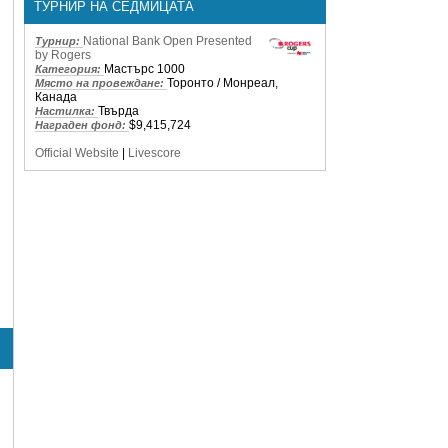
ТУРНИР НА СЕДМИЦАТА
National Bank Open Presented
Турнир:
by Rogers
Мастърс 1000
Категория:
Торонто / Монреал,
Място на провеждане:
Канада
Твърда
Настилка:
$9,415,724
Награден фонд:
Official Website
|
Livescore