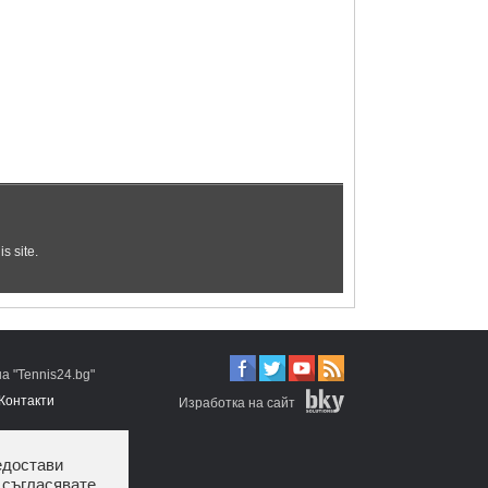
 "Tennis24.bg"
Контакти
Изработка на сайт
едостави
 съгласявате