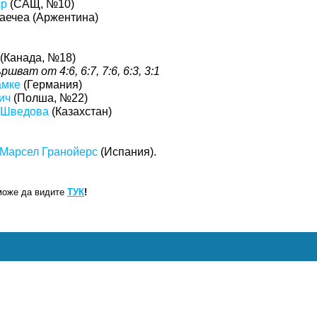
ър
(САЩ, №10)
аечеа (Аржентина)
(Канада, №18)
ршват от 4:6, 6:7, 7:6, 6:3, 3:1
амке
(Германия)
ич
(Полша, №22)
 Шведова
(Казахстан)
Марсел Гранойерс
(Испания).
може да видите
ТУК
!