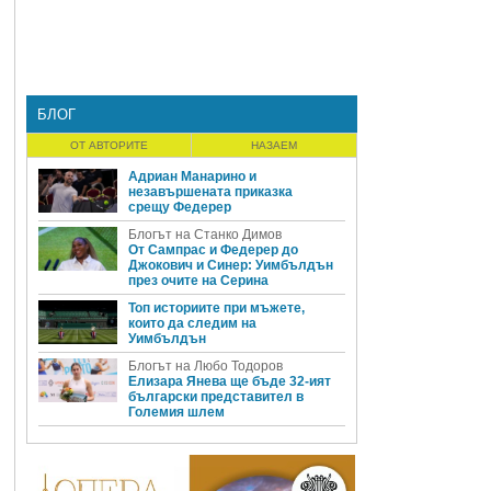
БЛОГ
ОТ АВТОРИТЕ
НАЗАЕМ
Адриан Манарино и
незавършената приказка
срещу Федерер
Блогът на Станко Димов
От Сампрас и Федерер до
Джокович и Синер: Уимбълдън
през очите на Серина
Топ историите при мъжете,
които да следим на
Уимбълдън
Блогът на Любо Тодоров
Елизара Янева ще бъде 32-ият
български представител в
Големия шлем