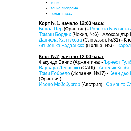
тенис
тенис програма
ролан гарос
Корт №1, начало 12:00 часа:
Беноа Пер
(Франция) -
Роберто Баутиста 
Томаш Бердих
(Чехия, №6) - Александър 
Даниела Хантухова
(Словакия, №31) - Кл
Агниешка Радванска
(Полша, №3) -
Карол
Корт №2, начало 12:00 часа:
Факундо Банис (Аржентина) -
Ърнест Гул
Варвара Лепченко
(САЩ) -
Ангелик Кербе
Томи Робредо
(Испания, №17) -
Кени дьо
(Франция)
Ивоне Мойсбургер
(Австрия) -
Саманта С