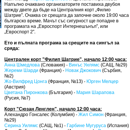
Напълно очаквано организаторите поставиха двубоя
между двете да бъде на Централния корт „Филио
Шатрие”. Очаква се срещата да започне около 19:00 часа
българско време. Мачът със сигурност ще попадне в
програмата на „Евроспорт Интернешънъл”, или
„Евроспорт 2”.
Ето и пълната програма за срещите на сингъл за
сряда:
Централен корт "Филип Шатрие", начало 12:00 часа:
Анна Шмедлова
(Словакия) -
Винъс Уилямс
(САЩ, №29)
Жереми Шарди
(Франция) -
Новак Джокович
(Сърбия,
№2)
Жо-Вилфред Цонга
(Франция, №13) -
Юрген Мелцер
(Австрия)
Цветана Пиронкова
(България) -
Мария Шарапова
(Русия, №7)
Корт "Сюзан Ленглен", начало 12:00 часа:
Алехандро Гонсалес (Колумбия) -
Жил Симон
(Франция,
№29)
Серина Уилямс
(САЩ, №1) -
Гарбине Мугуруса
(Испания)