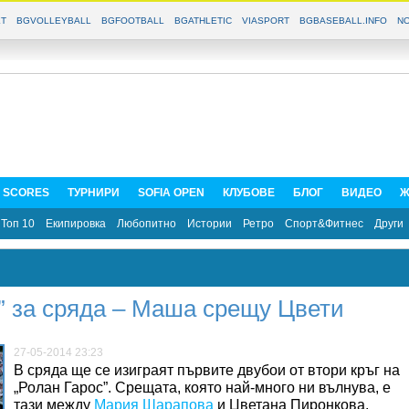
T
BGVOLLEYBALL
BGFOOTBALL
BGATHLETIC
VIASPORT
BGBASEBALL.INFO
NO
E SCORES
ТУРНИРИ
SOFIA OPEN
КЛУБОВЕ
БЛОГ
ВИДЕО
Ж
Топ 10
Екипировка
Любопитно
Истории
Ретро
Спорт&Фитнес
Други
” за сряда – Маша срещу Цвети
27-05-2014 23:23
В сряда ще се изиграят първите двубои от втори кръг на
„Ролан Гарос”. Срещата, която най-много ни вълнува, е
тази между
Мария Шарапова
и Цветана Пиронкова.