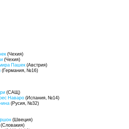
нек
(Чехия)
ли
(Чехия)
мира Пашек
(Австрия)
и
(Германия, №16)
ери
(САЩ)
рес Наваро
(Испания, №14)
нина
(Русия, №32)
аршон
(Швеция)
(Словакия)