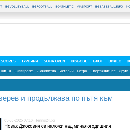
T
BGVOLLEYBALL
BGFOOTBALL
BGATHLETIC
VIASPORT
BGBASEBALL.INFO
NO
E SCORES
ТУРНИРИ
SOFIA OPEN
КЛУБОВЕ
БЛОГ
ВИДЕО
Ж
Топ 10
Екипировка
Любопитно
Истории
Ретро
Спорт&Фитнес
Други
верев и продължава по пътя към
05-06-2025 07:16 | Tennis24.bg
Новак Джокович се наложи над миналогодишния