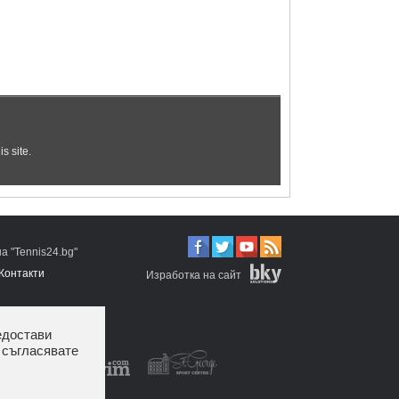
 "Tennis24.bg"
Контакти
Изработка на сайт
едостави
 съгласявате