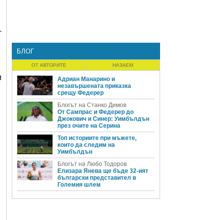
-
БЛОГ
ОТ АВТОРИТЕ
НАЗАЕМ
и
Адриан Манарино и
незавършената приказка
срещу Федерер
Блогът на Станко Димов
От Сампрас и Федерер до
Джокович и Синер: Уимбълдън
през очите на Серина
Топ историите при мъжете,
които да следим на
Уимбълдън
Блогът на Любо Тодоров
Елизара Янева ще бъде 32-ият
български представител в
Големия шлем