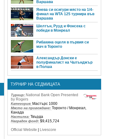
Варшава
Янева си осигури място на 1/4-
финал на WTA 125 турнира във
Варшава
Шелтън, Рууд и Фонсека с
победи в Монреал
Рибакина оцеля в първия си
мач в Торонто
Александър Донски е
полуфиналист на Чалънджър
в Полша
ТУРНИР НА СЕДМИЦАТА
National Bank Open Presented
Турнир:
by Rogers
Мастърс 1000
Категория:
Торонто / Монреал,
Място на провеждане:
Канада
Твърда
Настилка:
$9,415,724
Награден фонд:
Official Website
|
Livescore