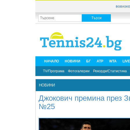
BGBASKE
НАЧАЛО
НОВИНИ
БГ
ATP
WTA
LIV
TV/Програма
Фотогалерии
Рекорди/Статистика
НОВИНИ
Джокович премина през З
№25