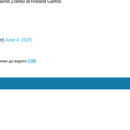
gainst Zverev at Roland Garros
er)
June 4, 2025
може да видите
ТУК
!