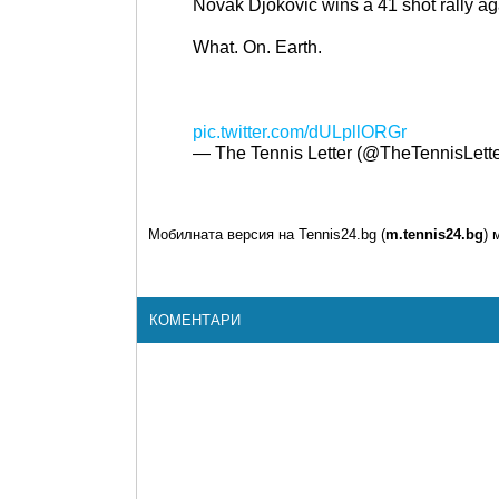
Novak Djokovic wins a 41 shot rally a
What. On. Earth.
pic.twitter.com/dULpllORGr
— The Tennis Letter (@TheTennisLett
Мобилната версия на Tennis24.bg (
m.tennis24.bg
) 
КОМЕНТАРИ