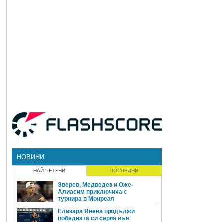
НОВИНИ
НАЙ-ЧЕТЕНИ
ПОСЛЕДНИ
Зверев, Медведев и Оже-
Алиасим приключиха с
турнира в Монреал
Елизара Янева продължи
победната си серия във