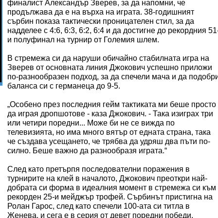
финалист Александър Зверев, за да напомни, че
продължава да е на върха на играта. 38-годишният
сърбин показа тактически проницателен стил, за да
надделее с 4:6, 6:3, 6:2, 6:4 и да достигне до рекордния 51
и полуфинал на турнир от Големия шлем.
В стремежа си да наруши обичайно стабилната игра на
Зверев от основната линия Джокович успешно приложи
по-разнообразен подход, за да спечели мача и да подобр
баланса си с германеца до 9-5.
„Особено през последния гейм тактиката ми беше просто
да играя дропшотове - каза Джокович. - Така изиграх три
или четири поредни... Може би не се вижда по
телевизията, но има много вятър от едната страна, така
че създава усещането, че трябва да удряш два пъти по-
силно. Беше важно да разнообразя играта.“
След като претърпя последователни поражения в
турнирите на клей в началото, Джокович преоткри най-
добрата си форма в идеалния момент в стремежа си към
рекорден 25-и мейджър трофей. Сърбинът пристигна на
Ролан Гарос, след като спечели 100-ата си титла в
Женева, и сега е в серия от девет поредни победи.