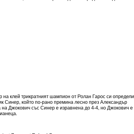
р на клей трикратният шампион от Ролан Гарос си определи
к Синер, който по-рано премина лесно през Александър
 на Джокович със Синер е изравнена до 4-4, но Джокович е
лианеца.