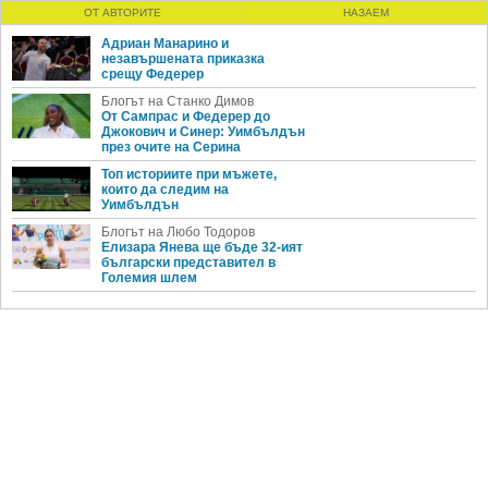
ОТ АВТОРИТЕ
НАЗАЕМ
Адриан Манарино и
незавършената приказка
срещу Федерер
Блогът на Станко Димов
От Сампрас и Федерер до
Джокович и Синер: Уимбълдън
през очите на Серина
Топ историите при мъжете,
които да следим на
Уимбълдън
Блогът на Любо Тодоров
Елизара Янева ще бъде 32-ият
български представител в
Големия шлем