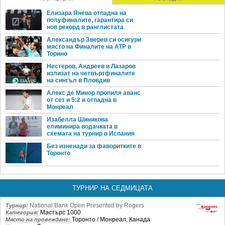
Елизара Янева отпадна на
полуфиналите, гарантира си
нов рекорд в ранглистата
Александър Зверев си осигури
място на Финалите на ATP в
Торино
Нестеров, Андреев и Лазаров
излизат на четвъртфиналите
на сингъл в Пловдив
Алекс де Минор пропиля аванс
от сет и 5:2 и отпадна в
Монреал
Изабелла Шиникова
елиминира водачката в
схемата на турнир в Испания
Без изненади за фаворитките в
Торонто
ТУРНИР НА СЕДМИЦАТА
National Bank Open Presented by Rogers
Турнир:
Мастърс 1000
Категория:
Торонто / Монреал, Канада
Място на провеждане: