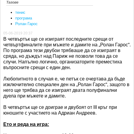
Тагове
тенис
програма
Ролан Гарос
05-06-2019 20:37
В четвъртък ще се изиграят последните срещи от
четвъртфиналите при мъжете и дамите на „Ролан Гарос“.
По програма тези двубои трябваше да се изиграят в
сряда, но дъждът над Париж не позволи това да се
случи. Напълно логично, организаторите преместиха
въпросните срещи с един ден.
Любопитното в случая е, че петък се очертава да бъде
изключително специален ден на „Ролан Гарос“, защото в
него ще трябва да се изиграят двата полуфинални
дуела при мъжете и дамите.
В четвъртък ще се доиграе и двубоят от III кръг при
юношите с участието на Адриан Андреев.
Ето и реда на игра: