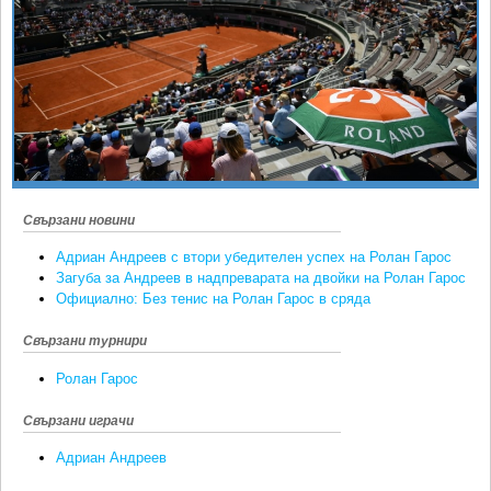
Ретро
SOFIA OPEN
Спорт&Фитнес
КЛУБОВЕ
Други
БЛОГ
Любители
ВИДЕО
ЖЪЛТО
РАКЕТНИ
Свързани новини
Адриан Андреев с втори убедителен успех на Ролан Гарос
Загуба за Андреев в надпреварата на двойки на Ролан Гарос
Официално: Без тенис на Ролан Гарос в сряда
Свързани турнири
Ролан Гарос
Свързани играчи
Адриан Андреев