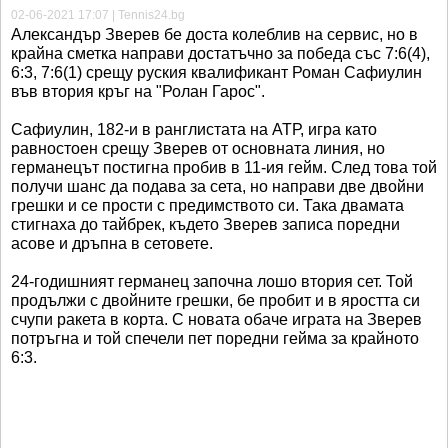
02-06-2021 17:07 | Tennis24.bg
Александър Зверев бе доста колеблив на сервис, но в
крайна сметка направи достатъчно за победа със 7:6(4),
6:3, 7:6(1) срещу руския квалификант Роман Сафиулин
във втория кръг на "Ролан Гарос".
Сафиулин, 182-и в ранглистата на АТР, игра като
равностоен срещу Зверев от основната линия, но
германецът постигна пробив в 11-ия гейм. След това той
получи шанс да подава за сета, но направи две двойни
грешки и се прости с предимството си. Така двамата
стигнаха до тайбрек, където Зверев записа поредни
асове и дръпна в сетовете.
24-годишният германец започна лошо втория сет. Той
продължи с двойните грешки, бе пробит и в яростта си
счупи ракета в корта. С новата обаче играта на Зверев
потръгна и той спечели пет поредни гейма за крайното
6:3.