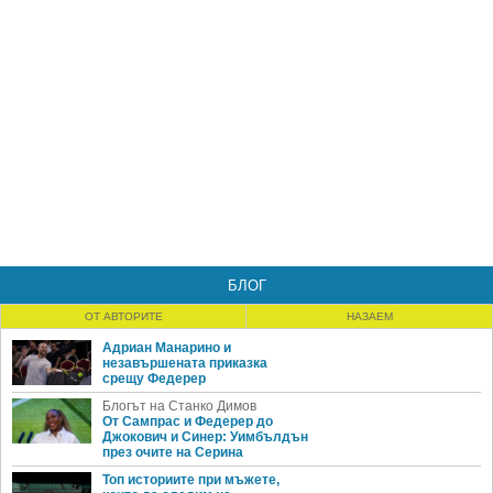
БЛОГ
ОТ АВТОРИТЕ
НАЗАЕМ
Адриан Манарино и
незавършената приказка
срещу Федерер
Блогът на Станко Димов
От Сампрас и Федерер до
Джокович и Синер: Уимбълдън
през очите на Серина
Топ историите при мъжете,