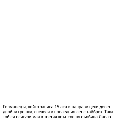
Германецът, който записа 15 аса и направи цели десет
двойни грешки, спечели и последния сет с тайбрек. Така
той си осигури мач в третия кръг срещу сърбина Ласло