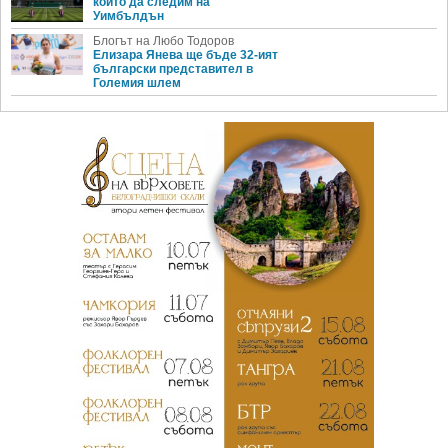
които да следим на
Уимбълдън
Блогът на Любо Тодоров
Елизара Янева ще бъде 32-ият
български представител в
Големия шлем