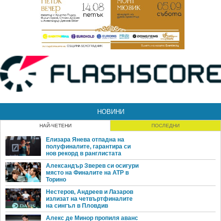
НОВИНИ
НАЙ-ЧЕТЕНИ
ПОСЛЕДНИ
Елизара Янева отпадна на
полуфиналите, гарантира си
нов рекорд в ранглистата
Александър Зверев си осигури
място на Финалите на ATP в
Торино
Нестеров, Андреев и Лазаров
излизат на четвъртфиналите
на сингъл в Пловдив
Алекс де Минор пропиля аванс