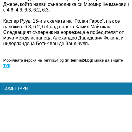
Джере, който надви сънародника си Миомир Кечманович
с 4:6, 4:6, 6:3, 6:2, 6:3.
Каспер Рууд, 15-и в схемата на "Ролан Гарос", пък се
наложи с 6:3, 6:2, 6:4 над поляка Камил Майхжак.
Следващият съперник на норвежеца е победителят от
мача между испанеца Алехандро Давидович Фокина и
нидерландеца Ботик ван де Зандшулп.
Мобилната версия на Tennis24.bg (
m.tennis24.bg
) може да видите
ТУК
!
КОМЕНТАРИ