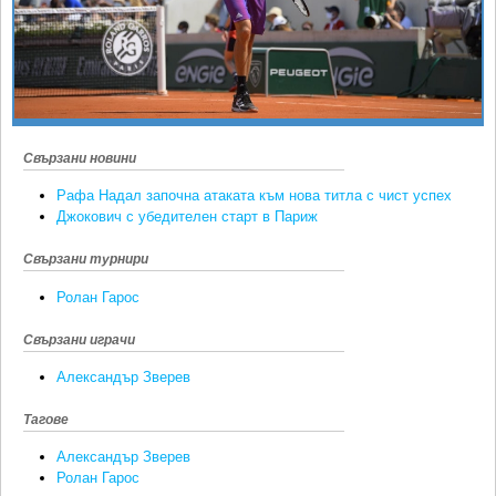
Ретро
SOFIA OPEN
Спорт&Фитнес
КЛУБОВЕ
Други
БЛОГ
Любители
ВИДЕО
ЖЪЛТО
Свързани новини
РАКЕТНИ
Рафа Надал започна атаката към нова титла с чист успех
Джокович с убедителен старт в Париж
Свързани турнири
Ролан Гарос
Свързани играчи
Александър Зверев
Тагове
Александър Зверев
Ролан Гарос