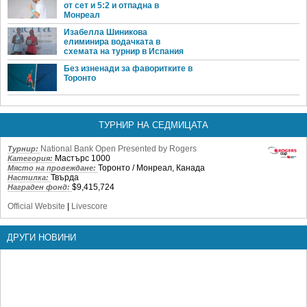
от сет и 5:2 и отпадна в
Монреал
Изабелла Шиникова
елиминира водачката в
схемата на турнир в Испания
Без изненади за фаворитките в
Торонто
ТУРНИР НА СЕДМИЦАТА
National Bank Open Presented by Rogers
Турнир:
Мастърс 1000
Категория:
Торонто / Монреал, Канада
Място на провеждане:
Твърда
Настилка:
$9,415,724
Награден фонд:
Official Website
|
Livescore
ДРУГИ НОВИНИ