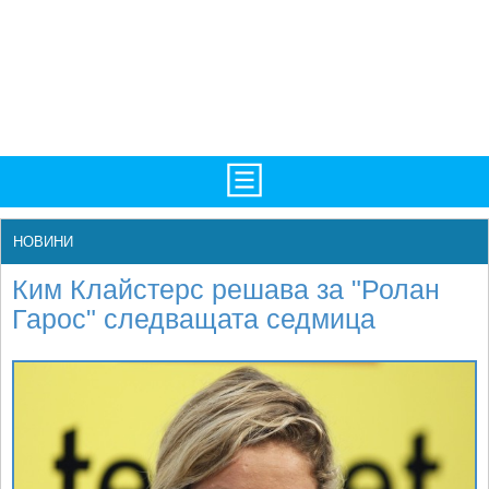
TV/Програма
НАЧАЛО
НОВИНИ
Фотогалерии
НОВИНИ
Ким Клайстерс решава за "Ролан
Рекорди/Статистика
БГ
Гарос" следващата седмица
Топ 10
ATP
Екипировка
WTA
Любопитно
LIVE SCORES
Истории
ТУРНИРИ