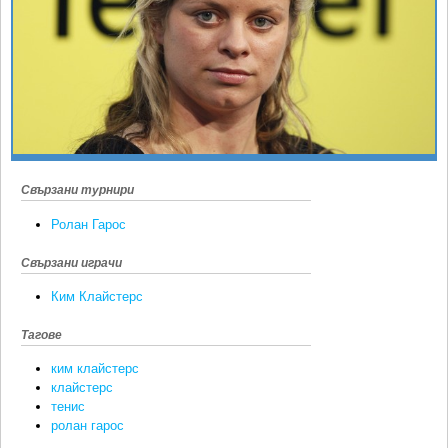
Ретро
SOFIA OPEN
Спорт&Фитнес
КЛУБОВЕ
Други
БЛОГ
Любители
ВИДЕО
ЖЪЛТО
РАКЕТНИ
Свързани турнири
Ролан Гарос
Свързани играчи
Ким Клайстeрс
Тагове
ким клайстерс
клайстерс
тенис
ролан гарос