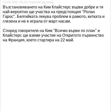
13-05-2011 18:18 | Николай Драгиев
Възстановяването на Ким Клайстерс върви добре и тя
най-вероятно ще участва на предстоящия "Ролан
Гарос". Белгийката лекува проблем в рамото, китката и
глезена и не е играла от март насам.
Според говорителя на Ким "Всичко върви по план" и
Клайстерс ще вземе участие на Откритото първенство
на Франция, което стартира на 22 май.