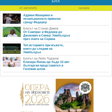
БЛОГ
ОТ АВТОРИТЕ
НАЗАЕМ
Адриан Манарино и
незавършената приказка
срещу Федерер
Блогът на Станко Димов
От Сампрас и Федерер до
Джокович и Синер: Уимбълдън
през очите на Серина
Топ историите при мъжете,
които да следим на
Уимбълдън
Блогът на Любо Тодоров
Елизара Янева ще бъде 32-ият
български представител в
Големия шлем