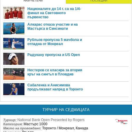
НАЙ-ЧЕТЕНИ
ПОСЛЕДНИ
Националите до 14 г. са на 1/4-
финал на Световното
първенство
Алкарас отказа участие и на
Мастърса в Синсинати
Рубльов пропусна 5 мачбола и
отпадна от Монреал
Радукану пропуска и US Open
Нестеров се класира за втория
кръг на сингъл в Пловдив
Сабаленка и Анисимова
продължават напред в Торонто
ТУРНИР НА СЕДМИЦАТА
National Bank Open Presented by Rogers
Турнир:
Мастърс 1000
Категория:
Торонто / Монреал, Канада
Място на провеждане: