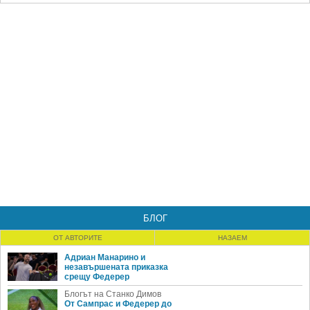
БЛОГ
ОТ АВТОРИТЕ
НАЗАЕМ
Адриан Манарино и
незавършената приказка
срещу Федерер
Блогът на Станко Димов
От Сампрас и Федерер до