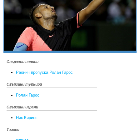
Ретро
SOFIA OPEN
Спорт&Фитнес
КЛУБОВЕ
Други
БЛОГ
Любители
ВИДЕО
ЖЪЛТО
РАКЕТНИ
Свързани новини
Раонич пропуска Ролан Гарос
Свързани турнири
Ролан Гарос
Свързани играчи
Ник Кириос
Тагове