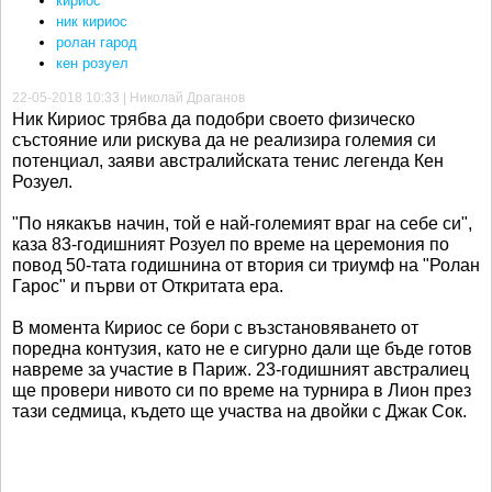
кириос
ник кириос
ролан гарод
кен розуел
22-05-2018 10:33 | Николай Драганов
Ник Кириос трябва да подобри своето физическо
състояние или рискува да не реализира големия си
потенциал, заяви австралийската тенис легенда Кен
Розуел.
"По някакъв начин, той е най-големият враг на себе си",
каза 83-годишният Розуел по време на церемония по
повод 50-тата годишнина от втория си триумф на "Ролан
Гарос" и първи от Откритата ера.
В момента Кириос се бори с възстановяването от
поредна контузия, като не е сигурно дали ще бъде готов
навреме за участие в Париж. 23-годишният австралиец
ще провери нивото си по време на турнира в Лион през
тази седмица, където ще участва на двойки с Джак Сок.