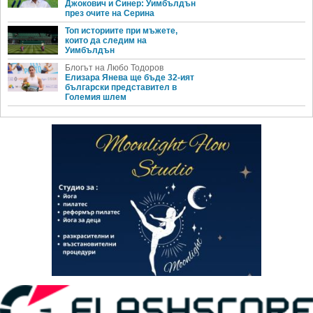
Джокович и Синер: Уимбълдън
през очите на Серина
Топ историите при мъжете,
които да следим на
Уимбълдън
Блогът на Любо Тодоров
Елизара Янева ще бъде 32-ият
български представител в
Големия шлем