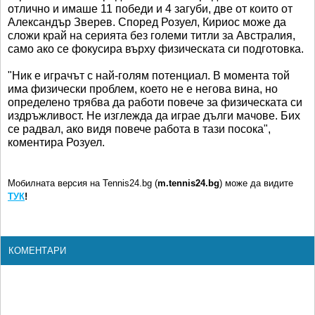
отлично и имаше 11 победи и 4 загуби, две от които от
Александър Зверев. Според Розуел, Кириос може да
сложи край на серията без големи титли за Австралия,
само ако се фокусира върху физическата си подготовка.
"Ник е играчът с най-голям потенциал. В момента той
има физически проблем, което не е негова вина, но
определено трябва да работи повече за физическата си
издръжливост. Не изглежда да играе дълги мачове. Бих
се радвал, ако видя повече работа в тази посока",
коментира Розуел.
Мобилната версия на Tennis24.bg (
m.tennis24.bg
) може да видите
ТУК
!
КОМЕНТАРИ