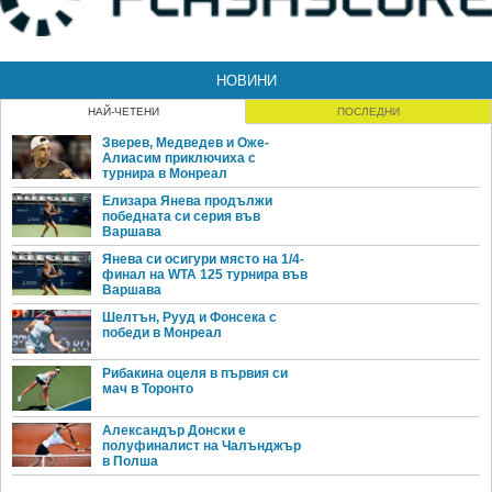
НОВИНИ
НАЙ-ЧЕТЕНИ
ПОСЛЕДНИ
Зверев, Медведев и Оже-
Алиасим приключиха с
турнира в Монреал
Елизара Янева продължи
победната си серия във
Варшава
Янева си осигури място на 1/4-
финал на WTA 125 турнира във
Варшава
Шелтън, Рууд и Фонсека с
победи в Монреал
Рибакина оцеля в първия си
мач в Торонто
Александър Донски е
полуфиналист на Чалънджър
в Полша