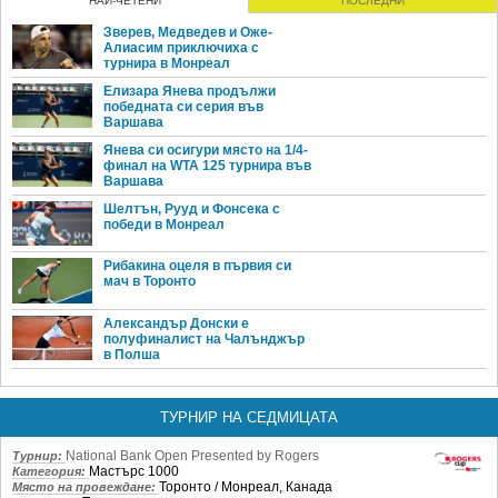
НАЙ-ЧЕТЕНИ
ПОСЛЕДНИ
Зверев, Медведев и Оже-
Алиасим приключиха с
турнира в Монреал
Елизара Янева продължи
победната си серия във
Варшава
Янева си осигури място на 1/4-
финал на WTA 125 турнира във
Варшава
Шелтън, Рууд и Фонсека с
победи в Монреал
Рибакина оцеля в първия си
мач в Торонто
Александър Донски е
полуфиналист на Чалънджър
в Полша
ТУРНИР НА СЕДМИЦАТА
National Bank Open Presented by Rogers
Турнир:
Мастърс 1000
Категория:
Торонто / Монреал, Канада
Място на провеждане: