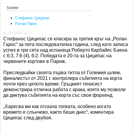
Тагове
Стефанос Циципас
Ролан Гарос
31-05-2023 15:17
Стефанос Циципас се класира за третия кръг на „Ролан
Гарос“ за пета последователна година, след като записа
успех в три сета над испанеца Роберто Карбайес Баена
с 6:3, 7:6 (4), 6:2. Победата е 20-та за Циципас на
червените кортове в Париж.
Преследвайки своята първа титла от Големия шлем,
финалистът от 2021 г. контролира събитията на корта
почти през цялото време. Гръцкият тенисист
демонстрира отлична работа с крака, която му позволи
да диктува събитията на корта със своя форхенд.
„Харесва ми как отскача топката, особено когато
времето е слънчево, както беше днес“, коментира
Циципас след двубоя.