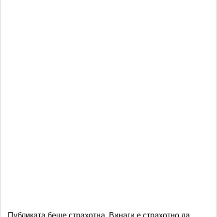
„Публиката беше страхотна. Винаги е страхотно да