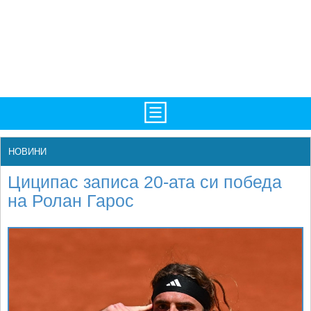
TV/Програма
НАЧАЛО
НОВИНИ
Фотогалерии
НОВИНИ
Циципас записа 20-ата си победа
Рекорди/Статистика
БГ
на Ролан Гарос
Топ 10
ATP
Екипировка
WTA
Любопитно
LIVE SCORES
Истории
ТУРНИРИ