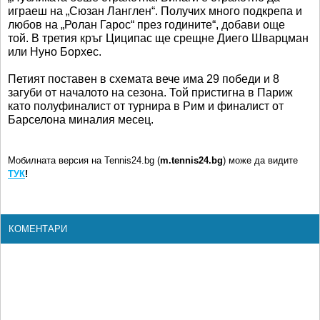
играеш на „Сюзан Ланглен“. Получих много подкрепа и
любов на „Ролан Гарос“ през годините“, добави още
той. В третия кръг Циципас ще срещне Диего Шварцман
или Нуно Борхес.
Петият поставен в схемата вече има 29 победи и 8
загуби от началото на сезона. Той пристигна в Париж
като полуфиналист от турнира в Рим и финалист от
Барселона миналия месец.
Мобилната версия на Tennis24.bg (
m.tennis24.bg
) може да видите
ТУК
!
КОМЕНТАРИ