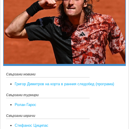
Ретро
SOFIA OPEN
Спорт&Фитнес
КЛУБОВЕ
Други
БЛОГ
Любители
ВИДЕО
ЖЪЛТО
РАКЕТНИ
Свързани новини
Григор Димитров на корта в ранния следобед (програма)
Свързани турнири
Ролан Гарос
Свързани играчи
Стефанос Циципас