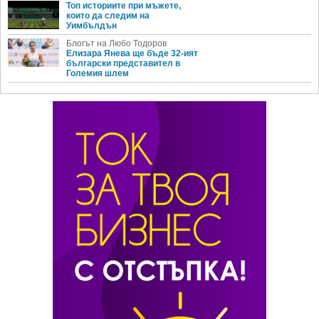
Топ историите при мъжете,
които да следим на
Уимбълдън
Блогът на Любо Тодоров
Елизара Янева ще бъде 32-ият
български представител в
Големия шлем