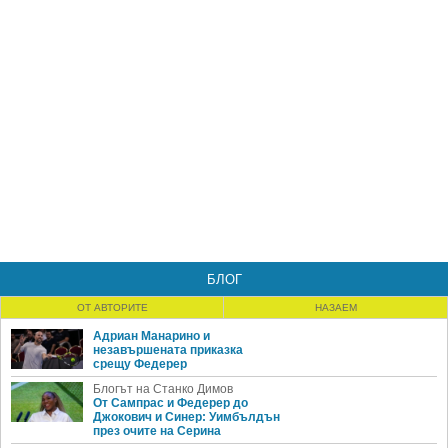
БЛОГ
ОТ АВТОРИТЕ
НАЗАЕМ
Адриан Манарино и
незавършената приказка
срещу Федерер
Блогът на Станко Димов
От Сампрас и Федерер до
Джокович и Синер: Уимбълдън
през очите на Серина