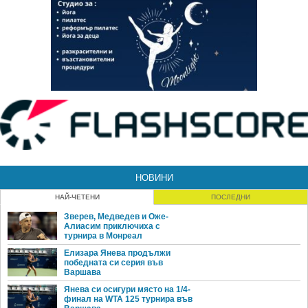
НОВИНИ
НАЙ-ЧЕТЕНИ
ПОСЛЕДНИ
Зверев, Медведев и Оже-
Алиасим приключиха с
турнира в Монреал
Елизара Янева продължи
победната си серия във
Варшава
Янева си осигури място на 1/4-
финал на WTA 125 турнира във