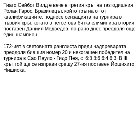
Тиаго Сейбот Вилд е вече в третия кръг на тазгодишния
Ролан Гарос. Бразилецът, който тръгна от от
квалификациите, поднесе сензацията на турнира в
първия кръг, когато в петсетова битка елиминира втория
поставен Даниил Медведев, по-рано днес преодоля още
един шампион.
172-ият в световната ранглиста преди надпреварата
преодоля бившия номер 20 и някогашен победител на
турнира в Сао Пауло - Гидо Пея, с 6:3 3:6 6:4 6:3. В III
кръг той ще се изправи срещу 27-ия поставен Йошихито
Нишиока.