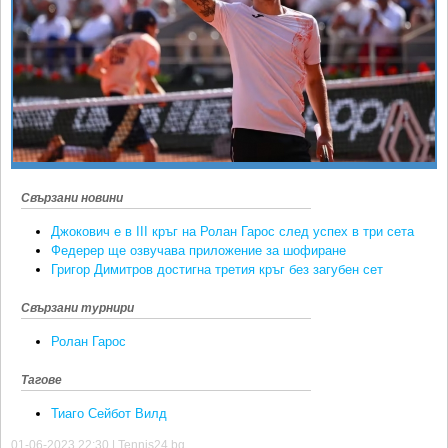
Ретро
SOFIA OPEN
Спорт&Фитнес
КЛУБОВЕ
Други
БЛОГ
Любители
ВИДЕО
ЖЪЛТО
РАКЕТНИ
Свързани новини
Джокович е в III кръг на Ролан Гарос след успех в три сета
Федерер ще озвучава приложение за шофиране
Григор Димитров достигна третия кръг без загубен сет
Свързани турнири
Ролан Гарос
Тагове
Тиаго Сейбот Вилд
01-06-2023 22:30 | Tennis24.bg