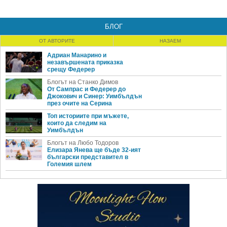
БЛОГ
ОТ АВТОРИТЕ
НАЗАЕМ
Адриан Манарино и
незавършената приказка
срещу Федерер
Блогът на Станко Димов
От Сампрас и Федерер до
Джокович и Синер: Уимбълдън
през очите на Серина
Топ историите при мъжете,
които да следим на
Уимбълдън
Блогът на Любо Тодоров
Елизара Янева ще бъде 32-ият
български представител в
Големия шлем