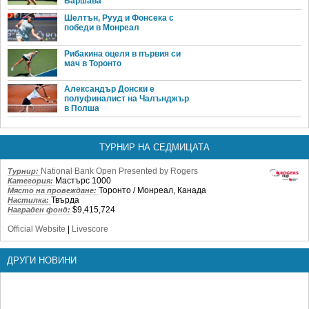
Варшава
Шелтън, Рууд и Фонсека с
победи в Монреал
Рибакина оцеля в първия си
мач в Торонто
Александър Донски е
полуфиналист на Чалънджър
в Полша
ТУРНИР НА СЕДМИЦАТА
National Bank Open Presented by Rogers
Турнир:
Мастърс 1000
Категория:
Торонто / Монреал, Канада
Място на провеждане:
Твърда
Настилка:
$9,415,724
Награден фонд:
Official Website
|
Livescore
ДРУГИ НОВИНИ