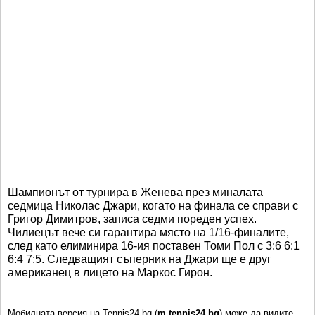
Шампионът от турнира в Женева през миналата
седмица Николас Джари, когато на финала се справи с
Григор Димитров, записа седми пореден успех.
Чилиецът вече си гарантира място на 1/16-финалите,
след като елиминира 16-ия поставен Томи Пол с 3:6 6:1
6:4 7:5. Следващият съперник на Джари ще е друг
американец в лицето на Маркос Гирон.
Мобилната версия на Tennis24.bg (
m.tennis24.bg
) може да видите