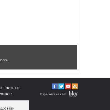
 "Tennis24.bg"
Контакти
Изработка на сайт
едостави