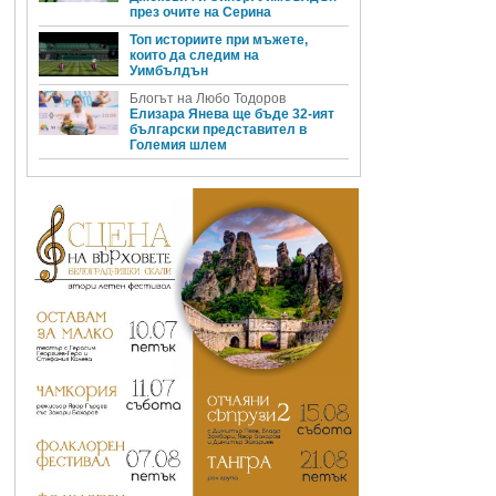
през очите на Серина
Топ историите при мъжете,
които да следим на
Уимбълдън
Блогът на Любо Тодоров
Елизара Янева ще бъде 32-ият
български представител в
Големия шлем