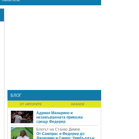
Любители
БЛОГ
ОТ АВТОРИТЕ
НАЗАЕМ
Адриан Манарино и
незавършената приказка
срещу Федерер
Блогът на Станко Димов
От Сампрас и Федерер до
Джокович и Синер: Уимбълдън