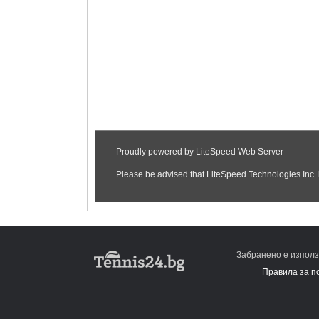
Забранено е използ
Правила за п