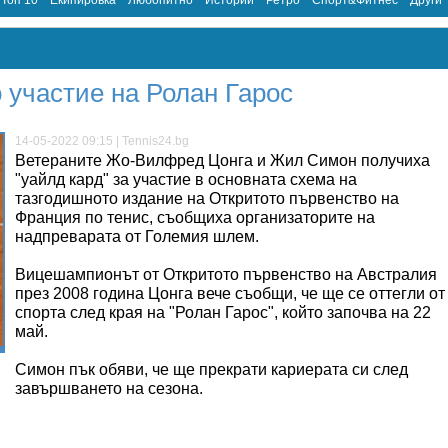
Топ 10
Екипировка
Любопитно
Истории
Ретро
Спорт&Фитнес
Други
 участие на Ролан Гарос
14-05-2022 09:15 | Tennis24.bg
Ветераните Жо-Вилфред Цонга и Жил Симон получиха
"уайлд кард" за участие в основната схема на
тазгодишното издание на Откритото първенство на
Франция по тенис, съобщиха организаторите на
надпреварата от Големия шлем.
Вицешампионът от Откритото първенство на Австралия
през 2008 година Цонга вече съобщи, че ще се оттегли от
спорта след края на "Ролан Гарос", който започва на 22
май.
Симон пък обяви, че ще прекрати кариерата си след
завършването на сезона.