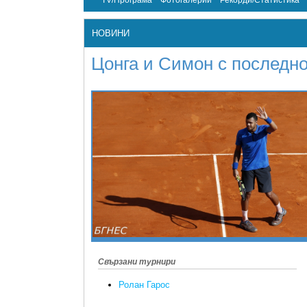
TV/Програма
Фотогалерии
Рекорди/Статистика
НОВИНИ
Цонга и Симон с последно
Свързани турнири
Ролан Гарос