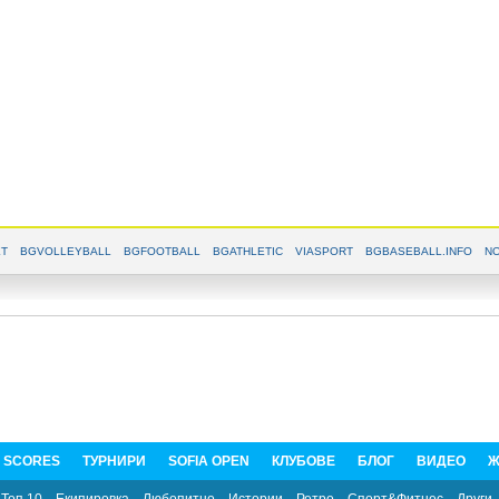
T
BGVOLLEYBALL
BGFOOTBALL
BGATHLETIC
VIASPORT
BGBASEBALL.INFO
NO
E SCORES
ТУРНИРИ
SOFIA OPEN
КЛУБОВЕ
БЛОГ
ВИДЕО
Ж