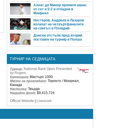
Алекс де Минор пропиля аванс
от сет и 5:2 и отпадна в
Монреал
Нестеров, Андреев и Лазаров
излизат на четвъртфиналите
на сингъл в Пловдив
Донски отстъпи пред втория
поставен на турнир в Полша
ТУРНИР НА СЕДМИЦАТА
National Bank Open Presented
Турнир:
by Rogers
Мастърс 1000
Категория:
Торонто / Монреал,
Място на провеждане:
Канада
Твърда
Настилка:
$9,415,724
Награден фонд:
Official Website
|
Livescore