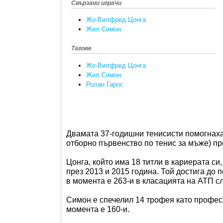
Свързани играчи
Жо-Вилфред Цонга
Жил Симон
Тагове
Жо-Вилфред Цонга
Жил Симон
Ролан Гарос
Двамата 37-годишни тенисисти помогнаха
отборно първенство по тенис за мъже) пр
Цонга, който има 18 титли в кариерата си
през 2013 и 2015 година. Той достига до 
в момента е 263-и в класацията на АТП с
Симон е спечелил 14 трофея като професи
момента е 160-и.