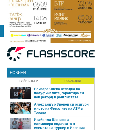
НОВИНИ
НАЙ-ЧЕТЕНИ
ПОСЛЕДНИ
Елизара Янева отпадна на
полуфиналите, гарантира си
нов рекорд в ранглистата
Александър Зверев си осигури
място на Финалите на ATP в
Торино
Изабелла Шиникова
елиминира водачката в
схемата на турнир в Испания