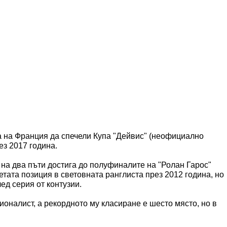
 на Франция да спечели Купа "Дейвис" (неофициално
ез 2017 година.
, на два пъти достига до полуфиналите на "Ролан Гарос"
петата позиция в световната ранглиста през 2012 година, но
лед серия от контузии.
оналист, а рекордното му класиране е шесто място, но в