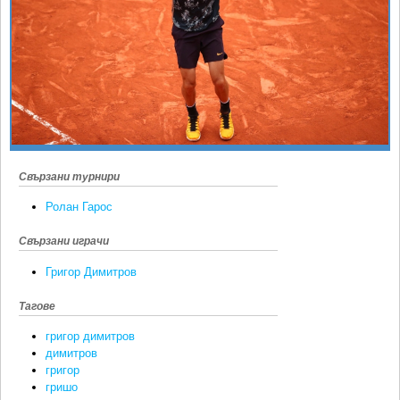
Ретро
SOFIA OPEN
Спорт&Фитнес
КЛУБОВЕ
Други
БЛОГ
Любители
ВИДЕО
ЖЪЛТО
РАКЕТНИ
Свързани турнири
Ролан Гарос
Свързани играчи
Григор Димитров
Тагове
григор димитров
димитров
григор
гришо