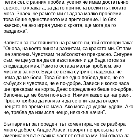
петия сет, с ранния пробив, усетих че имам достатъчно
свежест в краката, за да го притисна всеки път, когато
мога. Знаех, че рамото ми създава малко проблеми -
това беше единственото ми притеснение. Но бях
наясно, че ако играя умно с крката, ще мога да го
раздвижа".
Запитан за състоянието на рамото си, той отговори така:
"Онова, на което винаги разчитам, са краката ми. От там
ще започна. Чувствам ги абсолютно прекрасно. Сигурен
съм, че ще успея да се възстановя и да бъда готов за
следващия мач. Рамото остава малък проблем, ако
мислиш за него. Будя се всяка сутрин с надежда, че
няма да ме боли. Това беше една победа днес, че се
събудих и чувствах, че е по-добре. Зависи и колко часа
ще прекарам на корта. Днес определено беше по-добре.
Започна да ме боли по-късно. Нямам какво да направя.
Просто трябва да изляза и да се опитам да владея
нещата по време на мача. Ако мога да удрям, удрям. Ако
не, трябва да измисля нещо, някакъв начин".
Българинът за пореден път коментира, че се разбира
много добре с Андре Агаси, говорят непрекъснато и
американецът е важна част от отбора му. Той отказа да