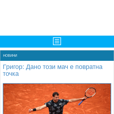
TV/Програма
НАЧАЛО
НОВИНИ
Фотогалерии
НОВИНИ
Григор: Дано този мач е повратна
Рекорди/Статистика
БГ
точка
Топ 10
ATP
Екипировка
WTA
Любопитно
LIVE SCORES
Истории
ТУРНИРИ