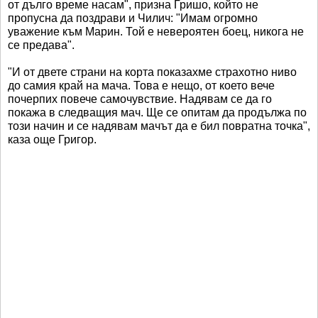
от дълго време насам", призна Гришо, който не
пропусна да поздрави и Чилич: "Имам огромно
уважение към Марин. Той е невероятен боец, никога не
се предава".
"И от двете страни на корта показахме страхотно ниво
до самия край на мача. Това е нещо, от което вече
почерпих повече самочувствие. Надявам се да го
покажа в следващия мач. Ще се опитам да продължа по
този начин и се надявам мачът да е бил повратна точка",
каза още Григор.