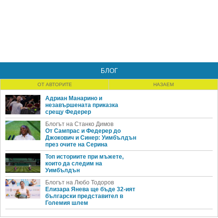
БЛОГ
ОТ АВТОРИТЕ
НАЗАЕМ
Адриан Манарино и
незавършената приказка
срещу Федерер
Блогът на Станко Димов
От Сампрас и Федерер до
Джокович и Синер: Уимбълдън
през очите на Серина
Топ историите при мъжете,
които да следим на
Уимбълдън
Блогът на Любо Тодоров
Елизара Янева ще бъде 32-ият
български представител в
Големия шлем