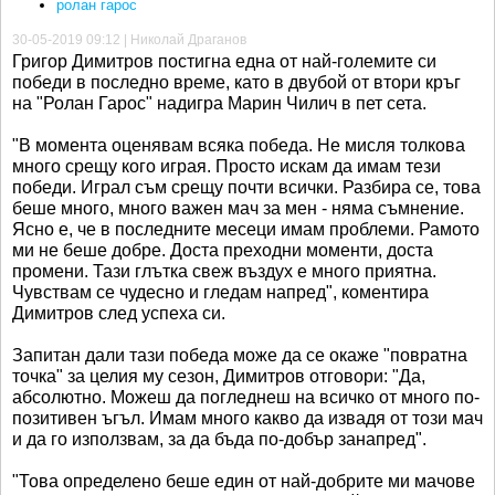
ролан гарос
30-05-2019 09:12 | Николай Драганов
Григор Димитров постигна една от най-големите си
победи в последно време, като в двубой от втори кръг
на "Ролан Гарос" надигра Марин Чилич в пет сета.
"В момента оценявам всяка победа. Не мисля толкова
много срещу кого играя. Просто искам да имам тези
победи. Играл съм срещу почти всички. Разбира се, това
беше много, много важен мач за мен - няма съмнение.
Ясно е, че в последните месеци имам проблеми. Рамото
ми не беше добре. Доста преходни моменти, доста
промени. Тази глътка свеж въздух е много приятна.
Чувствам се чудесно и гледам напред", коментира
Димитров след успеха си.
Запитан дали тази победа може да се окаже "повратна
точка" за целия му сезон, Димитров отговори: "Да,
абсолютно. Можеш да погледнеш на всичко от много по-
позитивен ъгъл. Имам много какво да извадя от този мач
и да го използвам, за да бъда по-добър занапред".
"Това определено беше един от най-добрите ми мачове