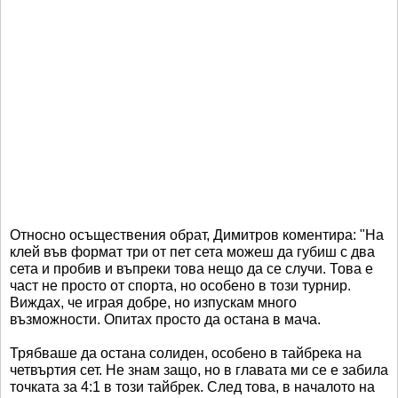
Относно осъществения обрат, Димитров коментира: "На
клей във формат три от пет сета можеш да губиш с два
сета и пробив и въпреки това нещо да се случи. Това е
част не просто от спорта, но особено в този турнир.
Виждах, че играя добре, но изпускам много
възможности. Опитах просто да остана в мача.
Трябваше да остана солиден, особено в тайбрека на
четвъртия сет. Не знам защо, но в главата ми се е забила
точката за 4:1 в този тайбрек. След това, в началото на