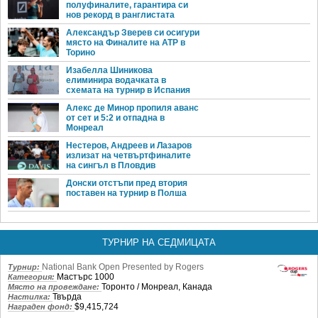
полуфиналите, гарантира си
нов рекорд в ранглистата
Александър Зверев си осигури
място на Финалите на ATP в
Торино
Изабелла Шиникова
елиминира водачката в
схемата на турнир в Испания
Алекс де Минор пропиля аванс
от сет и 5:2 и отпадна в
Монреал
Нестеров, Андреев и Лазаров
излизат на четвъртфиналите
на сингъл в Пловдив
Донски отстъпи пред втория
поставен на турнир в Полша
ТУРНИР НА СЕДМИЦАТА
National Bank Open Presented by Rogers
Турнир:
Мастърс 1000
Категория:
Торонто / Монреал, Канада
Място на провеждане:
Твърда
Настилка:
$9,415,724
Награден фонд: