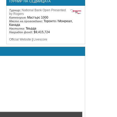
ТУРНИР НА СЕДМИЦАТА
National Bank Open Presented
Турнир:
by Rogers
Мастърс 1000
Категория:
Торонто / Монреал,
Място на провеждане:
Канада
Твърда
Настилка:
$9,415,724
Награден фонд:
Official Website
|
Livescore