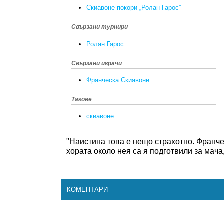
Скиавоне покори „Ролан Гарос”
Свързани турнири
Ролан Гарос
Свързани играчи
Франческа Скиавоне
Тагове
скиавоне
"Наистина това е нещо страхотно. Франчес
хората около нея са я подготвили за мача,
КОМЕНТАРИ