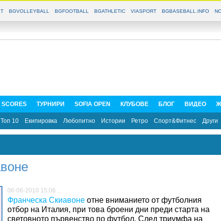
T
BGVOLLEYBALL
BGFOOTBALL
BGATHLETIC
VIASPORT
BGBASEBALL.INFO
NO
E SCORES
ТУРНИРИ
SOFIA OPEN
КЛУБОВЕ
БЛОГ
ВИДЕО
Ж
Топ 10
Екипировка
Любопитно
Истории
Ретро
Спорт&Фитнес
Други
авоне
06-06-2010 15:06
Франческа Скиавоне
отне вниманието от футболния
отбор на Италия, при това броени дни преди старта на
световното първенство по футбол. След триумфа на