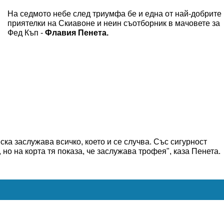
На седмото небе след триумфа бе и една от най-добрите
приятелки на Скиавоне и неин съотборник в мачовете за
Фед Къп -
Флавия Пенета.
ка заслужава всичко, което и се случва. Със сигурност
 но на корта тя показа, че заслужава трофея", каза Пенета.