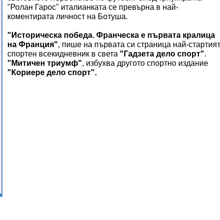
"Ролан Гарос" италианката се превърна в най-
коментирата личност на Ботуша.
"Историческа победа.
Франческа е първата кралица
на Франция
"
, пише на първата си страница най-стартия
спортен всекидневник в света
"Гадзета дело спорт"
.
"Митичен триумф"
, избухва другото спортно издание
"Кориере дело спорт".