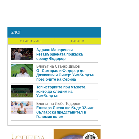
т
БЛОГ
ОТ АВТОРИТЕ
НАЗАЕМ
Адриан Манарино и
незавършената приказка
срещу Федерер
Блогът на Станко Димов
От Сампрас и Федерер до
Джокович и Синер: Уимбълдън
през очите на Серина
Топ историите при мъжете,
които да следим на
Уимбълдън
Блогът на Любо Тодоров
Елизара Янева ще бъде 32-ият
български представител в
Големия шлем