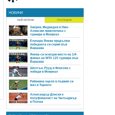
НОВИНИ
НАЙ-ЧЕТЕНИ
ПОСЛЕДНИ
Зверев, Медведев и Оже-
Алиасим приключиха с
турнира в Монреал
Елизара Янева продължи
победната си серия във
Варшава
Янева си осигури място на 1/4-
финал на WTA 125 турнира във
Варшава
Шелтън, Рууд и Фонсека с
победи в Монреал
Рибакина оцеля в първия си
мач в Торонто
Александър Донски е
полуфиналист на Чалънджър
в Полша