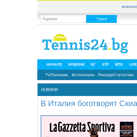
BGBASKE
НАЧАЛО
НОВИНИ
БГ
ATP
WTA
LIV
TV/Програма
Фотогалерии
Рекорди/Статистика
НОВИНИ
В Италия боготворят Ски