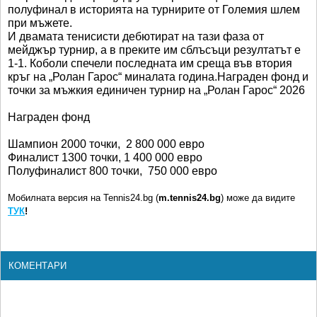
полуфинал в историята на турнирите от Големия шлем
при мъжете.
И двамата тенисисти дебютират на тази фаза от
мейджър турнир, а в преките им сблъсъци резултатът е
1-1. Коболи спечели последната им среща във втория
кръг на „Ролан Гарос“ миналата година.Награден фонд и
точки за мъжкия единичен турнир на „Ролан Гарос“ 2026
Награден фонд
Шампион 2000 точки, 2 800 000 евро
Финалист 1300 точки, 1 400 000 евро
Полуфиналист 800 точки, 750 000 евро
Мобилната версия на Tennis24.bg (
m.tennis24.bg
) може да видите
ТУК
!
КОМЕНТАРИ