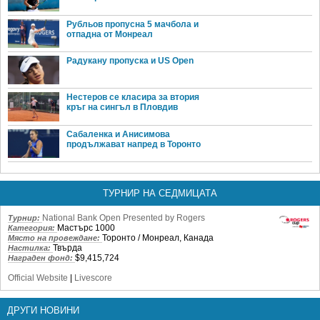
Рубльов пропусна 5 мачбола и
отпадна от Монреал
Радукану пропуска и US Open
Нестеров се класира за втория
кръг на сингъл в Пловдив
Сабаленка и Анисимова
продължават напред в Торонто
ТУРНИР НА СЕДМИЦАТА
National Bank Open Presented by Rogers
Турнир:
Мастърс 1000
Категория:
Торонто / Монреал, Канада
Място на провеждане:
Твърда
Настилка:
$9,415,724
Награден фонд:
Official Website
|
Livescore
ДРУГИ НОВИНИ