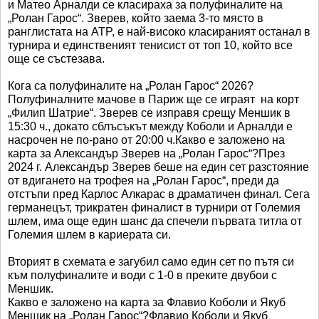
и Матео Арналди се класираха за полуфиналите на
„Ролан Гарос“. Зверев, който заема 3-то място в
ранглистата на ATP, е най-високо класираният останал в
турнира и единственият тенисист от топ 10, който все
още се състезава.
Кога са полуфиналите на „Ролан Гарос“ 2026?
Полуфиналните мачове в Париж ще се играят на корт
„Филип Шатрие“. Зверев се изправя срещу Меншик в
15:30 ч., докато сблъсъкът между Коболи и Арналди е
насрочен не по-рано от 20:00 ч.Какво е заложено на
карта за Александър Зверев на „Ролан Гарос“?През
2024 г. Александър Зверев беше на един сет разстояние
от вдигането на трофея на „Ролан Гарос“, преди да
отстъпи пред Карлос Алкарас в драматичен финал. Сега
германецът, трикратен финалист в турнири от Големия
шлем, има още един шанс да спечели първата титла от
Големия шлем в кариерата си.
Вторият в схемата е загубил само един сет по пътя си
към полуфиналите и води с 1-0 в преките двубои с
Меншик.
Какво е заложено на карта за Флавио Коболи и Якуб
Меншик на „Ролан Гарос“?Флавио Коболи и Якуб