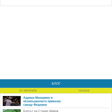
БЛОГ
ОТ АВТОРИТЕ
НАЗАЕМ
Адриан Манарино и
незавършената приказка
срещу Федерер
Блогът на Станко Димов