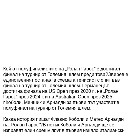
Кой от полуфиналистите на „Ролан Гарос“ е достигал
финал на турнир от Големия шлем преди това?Зверев е
единственият останал в схемата тенисист с опит във
финал на турнир от Големия шлем. Германецът
достигна финала на US Open през 2020 г., на „Ролан
Гарос“ през 2024 г. и на Australian Open през 2025
г.Коболи, Меншик и Арналди за първи път участват в
полуфинал на турнир от Големия шлем.
Каква история пишат Флавио Коболи и Матео Арналди
на „Ролан Гарос“?В петък Коболи и Арналди ще се
изправят един срещу друг в първия изцяло италиански