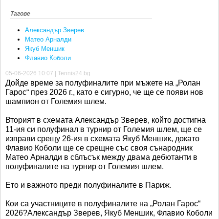
Тагове
Александър Зверев
Матео Арналди
Якуб Меншик
Флавио Коболи
05-06-2026 10:07 | Tennis24.bg
Дойде време за полуфиналите при мъжете на „Ролан
Гарос“ през 2026 г., като е сигурно, че ще се появи нов
шампион от Големия шлем.
Вторият в схемата Александър Зверев, който достигна
11-ия си полуфинал в турнир от Големия шлем, ще се
изправи срещу 26-ия в схемата Якуб Меншик, докато
Флавио Коболи ще се срещне със своя сънародник
Матео Арналди в сблъсък между двама дебютанти в
полуфиналите на турнир от Големия шлем.
Ето и важното преди полуфиналите в Париж.
Кои са участниците в полуфиналите на „Ролан Гарос“
2026?Александър Зверев, Якуб Меншик, Флавио Коболи