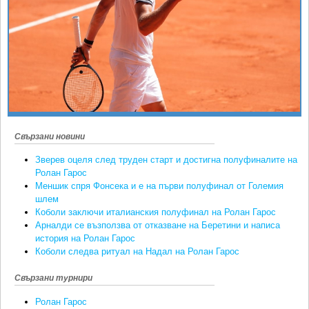
Ретро
SOFIA OPEN
Спорт&Фитнес
КЛУБОВЕ
Други
БЛОГ
Любители
ВИДЕО
ЖЪЛТО
РАКЕТНИ
Свързани новини
Зверев оцеля след труден старт и достигна полуфиналите на
Ролан Гарос
Меншик спря Фонсека и е на първи полуфинал от Големия
шлем
Коболи заключи италианския полуфинал на Ролан Гарос
Арналди се възползва от отказване на Беретини и написа
история на Ролан Гарос
Коболи следва ритуал на Надал на Ролан Гарос
Свързани турнири
Ролан Гарос