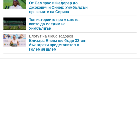
От Сампрас и Федерер до
Джокович и Синер: Уимбълдън
през очите на Серина
Топ историите при мъжете,
които да следим на
Уимбълдън
Блогът на Любо Тодоров
Елизара Янева ще бъде 32-ият
български представител в
Големия шлем