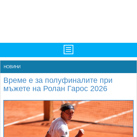
TV/Програма
НАЧАЛО
НОВИНИ
Фотогалерии
НОВИНИ
Време е за полуфиналите при
Рекорди/Статистика
БГ
мъжете на Ролан Гарос 2026
Топ 10
ATP
Екипировка
WTA
Любопитно
LIVE SCORES
Истории
ТУРНИРИ