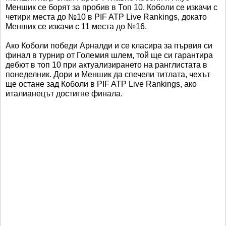
Меншик се борят за пробив в Топ 10. Коболи се изкачи с
четири места до №10 в PIF ATP Live Rankings, докато
Меншик се изкачи с 11 места до №16.
Ако Коболи победи Арналди и се класира за първия си
финал в турнир от Големия шлем, той ще си гарантира
дебют в топ 10 при актуализирането на ранглистата в
понеделник. Дори и Меншик да спечели титлата, чехът
ще остане зад Коболи в PIF ATP Live Rankings, ако
италианецът достигне финала.