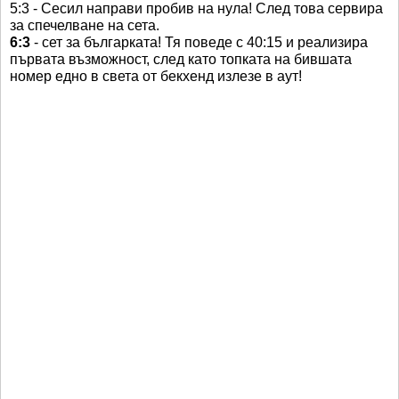
5:3 - Сесил направи пробив на нула! След това сервира
за спечелване на сета.
6:3
- сет за българката! Тя поведе с 40:15 и реализира
първата възможност, след като топката на бившата
номер едно в света от бекхенд излезе в аут!