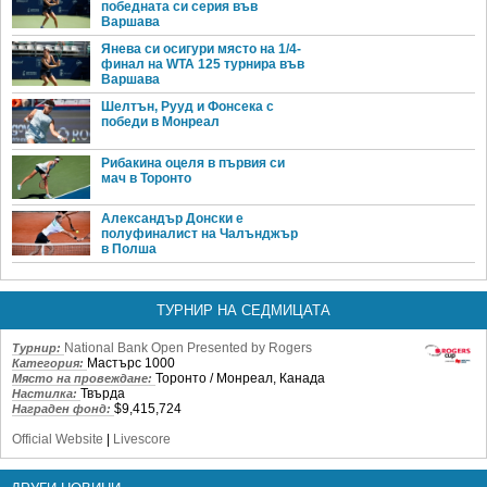
победната си серия във
Варшава
Янева си осигури място на 1/4-
финал на WTA 125 турнира във
Варшава
Шелтън, Рууд и Фонсека с
победи в Монреал
Рибакина оцеля в първия си
мач в Торонто
Александър Донски е
полуфиналист на Чалънджър
в Полша
ТУРНИР НА СЕДМИЦАТА
National Bank Open Presented by Rogers
Турнир:
Мастърс 1000
Категория:
Торонто / Монреал, Канада
Място на провеждане:
Твърда
Настилка:
$9,415,724
Награден фонд:
Official Website
|
Livescore