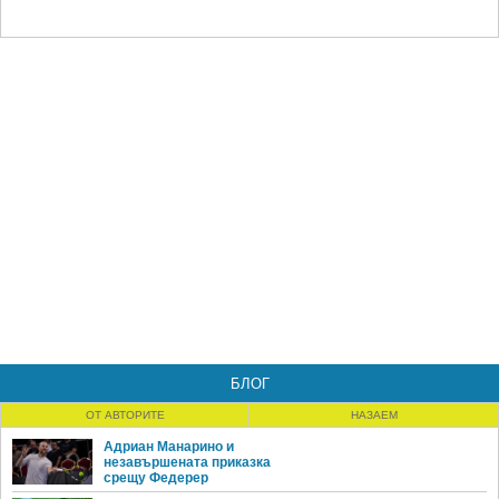
БЛОГ
ОТ АВТОРИТЕ
НАЗАЕМ
Адриан Манарино и
незавършената приказка
срещу Федерер