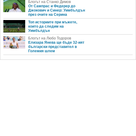
Блогът на Станко Димов
От Сампрас и Федерер до
Джокович и Синер: Уимбълдън
през очите на Серина
Топ историите при мъжете,
които да следим на
Уимбълдън
Блогът на Любо Тодоров
Елизара Янева ще бъде 32-ият
български представител в
Големия шлем