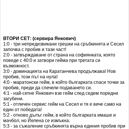
ВТОРИ СЕТ: (сервира Янкович)
1:0 - три непредизвикани грешки на сръбкинята и Сесил
започва с пробив и тази част!
2:0 - затвърждаване от страна на софиянката, която
поведе с 40:0 и затвори гейма при третата си
възможност.
3:0 - доминацията на Каратанчева продължава! Нов
пробив, този път на нула!
4:0 - маратонски гейм, в който българката спаси точки за
пробив, преди да спечели подаването си.
4:1 - най-сетне Янкович взе гейм след седем поредни
загубени.
5:1 - отличен сервис гейм на Сесил и тя е вече само на
един от победата!
5:2 - отново дълъг гейм, в който българката имаше и
мачбол, но Йелена се измъкна.
5:3 - за съжаление сръбкинята върна единия пробив при