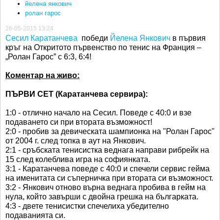
йелена янкович
ролан гарос
26-05-2015 13:24
Сесил Каратанчева
победи
Йелена Янкович
в първия
кръг на Откритото първенство по тенис на Франция –
„Ролан Гарос” с 6:3, 6:4!
Коментар на живо:
ПЪРВИ СЕТ (Каратанчева сервира):
1:0 - отлично начало на Сесил. Поведе с 40:0 и взе
подаването си при втората възможност!
2:0 - пробив за девическата шампионка на "Ролан Гарос"
от 2004 г. след топка в аут на Янкович.
2:1 - сръбската тенисистка веднага направи рибрейк на
15 след колеблива игра на софиянката.
3:1 - Каратанчева поведе с 40:0 и спечели сервис гейма
на именитата си съперничка при втората си възможност.
3:2 - Янкович отново върна веднага пробива в гейм на
нула, който завърши с двойна грешка на българката.
4:3 - двете тенисистки спечелиха убедително
подаванията си.