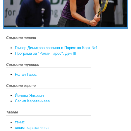
Ретро
SOFIA OPEN
Спорт&Фитнес
КЛУБОВЕ
Други
БЛОГ
Любители
ВИДЕО
Свързани новини
ЖЪЛТО
Григор Димитров започва в Париж на Корт №1
РАКЕТНИ
Програма за "Ролан Гарос", ден III
Свързани турнири
Ролан Гарос
Свързани играчи
Йелена Янкович
Сесил Каратанчева
Тагове
тенис
сесил каратанчева