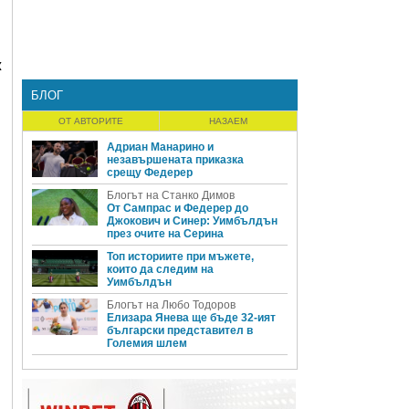
ж
БЛОГ
ОТ АВТОРИТЕ
НАЗАЕМ
Адриан Манарино и
незавършената приказка
срещу Федерер
Блогът на Станко Димов
От Сампрас и Федерер до
Джокович и Синер: Уимбълдън
през очите на Серина
Топ историите при мъжете,
които да следим на
Уимбълдън
Блогът на Любо Тодоров
Елизара Янева ще бъде 32-ият
български представител в
Големия шлем