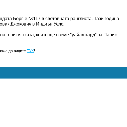
ндата Борг, е №117 в световната ранглиста. Тази година
овак Джокович в Индиън Уелс.
и тенисистката, която ще вземе "уайлд кард" за Париж.
може да видите
ТУК
!