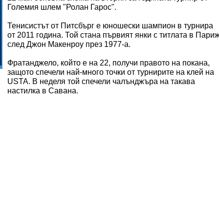
Големия шлем "Ролан Гарос".
Тенисистът от Питсбърг е юношески шампион в турнира
от 2011 година. Той стана първият янки с титлата в Пари
след Джон Макенроу през 1977-а.
Фратанджело, който е на 22, получи правото на покана,
защото спечели най-много точки от турнирите на клей на
USTA. В неделя той спечели чалънджъра на такава
настилка в Савана.