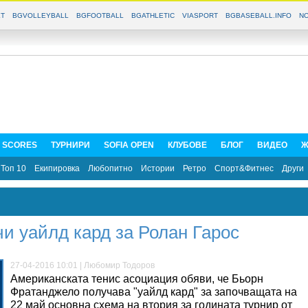
T
BGVOLLEYBALL
BGFOOTBALL
BGATHLETIC
VIASPORT
BGBASEBALL.INFO
NO
E SCORES
ТУРНИРИ
SOFIA OPEN
КЛУБОВЕ
БЛОГ
ВИДЕО
Ж
Топ 10
Екипировка
Любопитно
Истории
Ретро
Спорт&Фитнес
Други
 уайлд кард за Ролан Гарос
27-04-2016 10:01 | Любомир Тодоров
Американската тенис асоциация обяви, че Бьорн
Фратанджело получава "уайлд кард" за започващата на
22 май основна схема на втория за годината турнир от