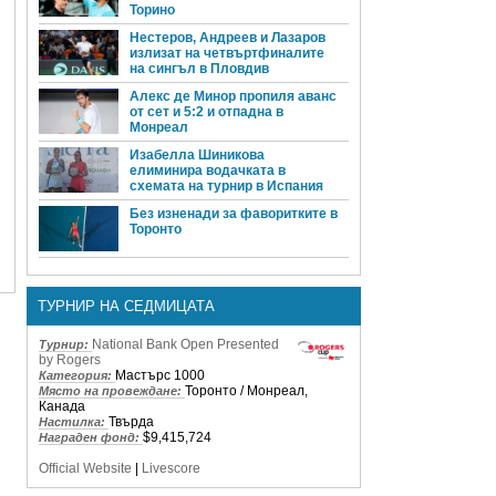
Торино
Нестеров, Андреев и Лазаров
излизат на четвъртфиналите
на сингъл в Пловдив
Алекс де Минор пропиля аванс
от сет и 5:2 и отпадна в
Монреал
Изабелла Шиникова
елиминира водачката в
схемата на турнир в Испания
Без изненади за фаворитките в
Торонто
ТУРНИР НА СЕДМИЦАТА
National Bank Open Presented
Турнир:
by Rogers
Мастърс 1000
Категория:
Торонто / Монреал,
Място на провеждане:
Канада
Твърда
Настилка:
$9,415,724
Награден фонд:
Official Website
|
Livescore