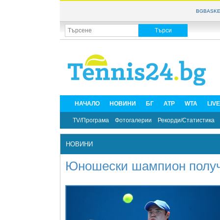
BGBASKE
НАЧАЛО
НОВИНИ
БГ
ATP
WTA
LIV
TV/Програма
Фотогалерии
Рекорди/Статистика
НОВИНИ
Юношески шампион получи