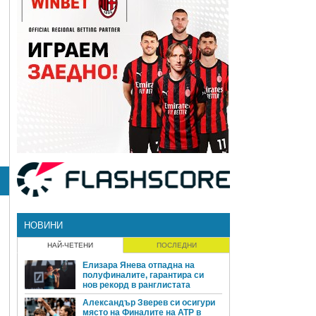
НОВИНИ
НАЙ-ЧЕТЕНИ
ПОСЛЕДНИ
Елизара Янева отпадна на
полуфиналите, гарантира си
нов рекорд в ранглистата
Александър Зверев си осигури
място на Финалите на ATP в