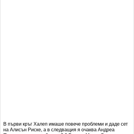
В първи кръг Халеп имаше повече проблеми и даде сет
на Алисън Риске, а в следващия я очаква Андреа