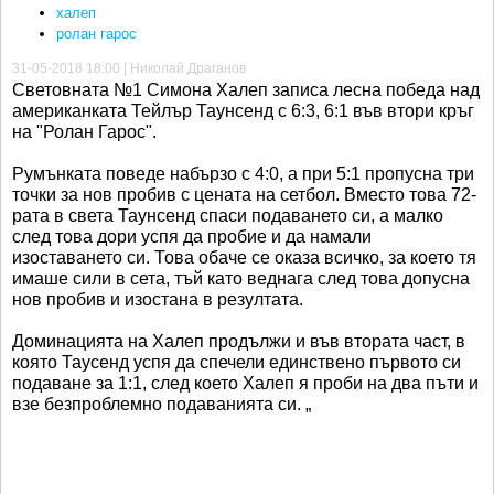
халеп
ролан гарос
31-05-2018 18:00 | Николай Драганов
Световната №1 Симона Халеп записа лесна победа над
американката Тейлър Таунсенд с 6:3, 6:1 във втори кръг
на "Ролан Гарос".
Румънката поведе набързо с 4:0, а при 5:1 пропусна три
точки за нов пробив с цената на сетбол. Вместо това 72-
рата в света Таунсенд спаси подаването си, а малко
след това дори успя да пробие и да намали
изоставането си. Това обаче се оказа всичко, за което тя
имаше сили в сета, тъй като веднага след това допусна
нов пробив и изостана в резултата.
Доминацията на Халеп продължи и във втората част, в
която Таусенд успя да спечели единствено първото си
подаване за 1:1, след което Халеп я проби на два пъти и
взе безпроблемно подаванията си. „