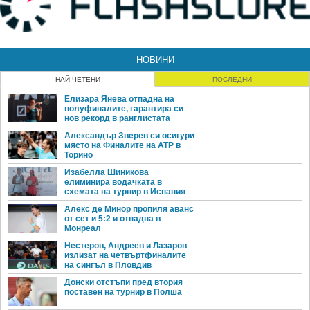
НОВИНИ
НАЙ-ЧЕТЕНИ
ПОСЛЕДНИ
Елизара Янева отпадна на
полуфиналите, гарантира си
нов рекорд в ранглистата
Александър Зверев си осигури
място на Финалите на ATP в
Торино
Изабелла Шиникова
елиминира водачката в
схемата на турнир в Испания
Алекс де Минор пропиля аванс
от сет и 5:2 и отпадна в
Монреал
Нестеров, Андреев и Лазаров
излизат на четвъртфиналите
на сингъл в Пловдив
Донски отстъпи пред втория
поставен на турнир в Полша