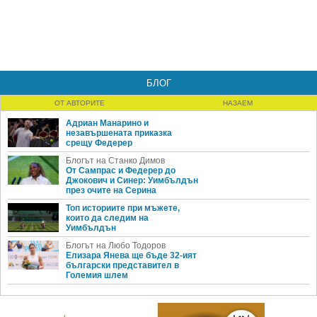
БЛОГ
ОТ АВТОРИТЕ
НАЗАЕМ
Адриан Манарино и
незавършената приказка
срещу Федерер
Блогът на Станко Димов
От Сампрас и Федерер до
Джокович и Синер: Уимбълдън
през очите на Серина
Топ историите при мъжете,
които да следим на
Уимбълдън
Блогът на Любо Тодоров
Елизара Янева ще бъде 32-ият
български представител в
Големия шлем