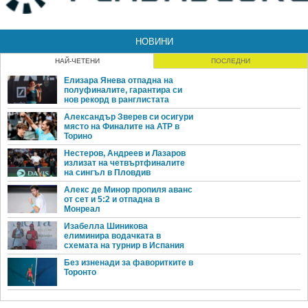
НОВИНИ
НАЙ-ЧЕТЕНИ
ПОСЛЕДНИ
Елизара Янева отпадна на
полуфиналите, гарантира си
нов рекорд в ранглистата
Александър Зверев си осигури
място на Финалите на ATP в
Торино
Нестеров, Андреев и Лазаров
излизат на четвъртфиналите
на сингъл в Пловдив
Алекс де Минор пропиля аванс
от сет и 5:2 и отпадна в
Монреал
Изабелла Шиникова
елиминира водачката в
схемата на турнир в Испания
Без изненади за фаворитките в
Торонто