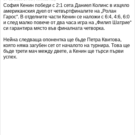
София Кенин победи с 2:1 сета Даниел Колинс в изцяло
американския дуел от четвъртфиналите на „Ролан
Гарос“. В отделните части Кенин се наложи с 6:4, 4:6, 6:0
и след малко повече от два часа игра на „Филип Шатрие“
си гарантира място във финалната четворка.
Нейна следваща опонентка ще бъде Петра Квитова,
която няма загубен сет от началото на турнира. Това ще
бъде трети мач между двете, а Кенин ще търси първи
успех.