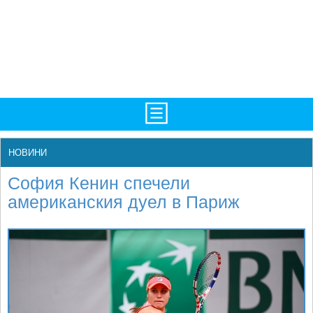
TV/Програма
НАЧАЛО
НОВИНИ
Фотогалерии
НОВИНИ
София Кенин спечели
Рекорди/Статистика
БГ
американския дуел в Париж
Топ 10
ATP
Екипировка
WTA
Любопитно
LIVE SCORES
Истории
ТУРНИРИ