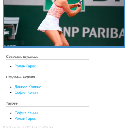
Ретро
SOFIA OPEN
Спорт&Фитнес
КЛУБОВЕ
Други
БЛОГ
Любители
ВИДЕО
ЖЪЛТО
РАКЕТНИ
Свързани турнири
Ролан Гарос
Свързани играчи
Даниел Колинс
София Кенин
Тагове
София Кенин
Ролан Гарос
07-10-2020 17:01 | Tennis24.bg