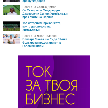
срещу Федерер
Блогът на Станко Димов
От Сампрас и Федерер до
Джокович и Синер: Уимбълдън
през очите на Серина
Топ историите при мъжете,
които да следим на
Уимбълдън
Блогът на Любо Тодоров
Елизара Янева ще бъде 32-ият
български представител в
Големия шлем