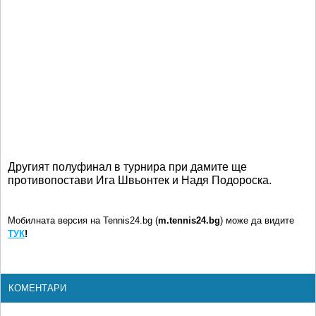
Другият полуфинал в турнира при дамите ще
противопостави Ига Швьонтек и Надя Подороска.
Мобилната версия на Tennis24.bg (
m.tennis24.bg
) може да видите
ТУК
!
КОМЕНТАРИ