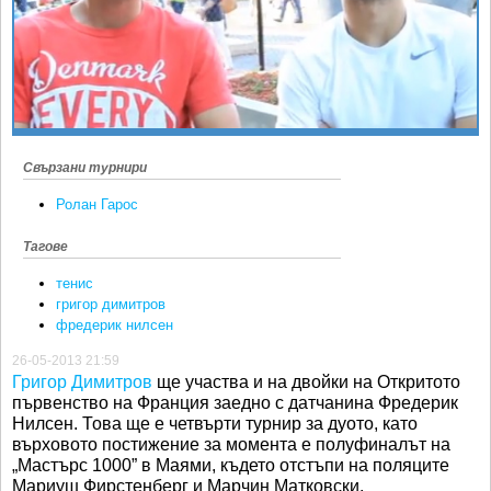
Ретро
SOFIA OPEN
Спорт&Фитнес
КЛУБОВЕ
Други
БЛОГ
Любители
ВИДЕО
ЖЪЛТО
Свързани турнири
РАКЕТНИ
Ролан Гарос
Тагове
тенис
григор димитров
фредерик нилсен
26-05-2013 21:59
Григор Димитров
ще участва и на двойки на Откритото
първенство на Франция заедно с датчанина Фредерик
Нилсен. Това ще е четвърти турнир за дуото, като
върховото постижение за момента е полуфиналът на
„Мастърс 1000” в Маями, където отстъпи на поляците
Мариуш Фирстенберг и Марчин Матковски.