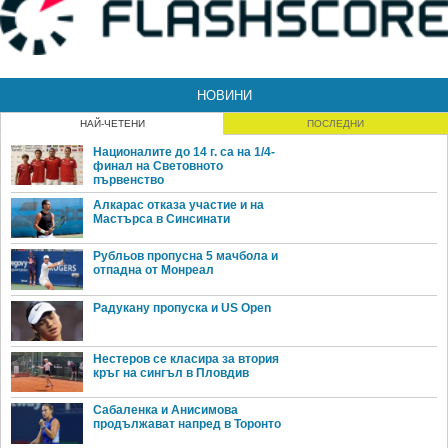
НОВИНИ
НАЙ-ЧЕТЕНИ
ПОСЛЕДНИ
Националите до 14 г. са на 1/4-
финал на Световното
първенство
Алкарас отказа участие и на
Мастърса в Синсинати
Рубльов пропусна 5 мачбола и
отпадна от Монреал
Радукану пропуска и US Open
Нестеров се класира за втория
кръг на сингъл в Пловдив
Сабаленка и Анисимова
продължават напред в Торонто