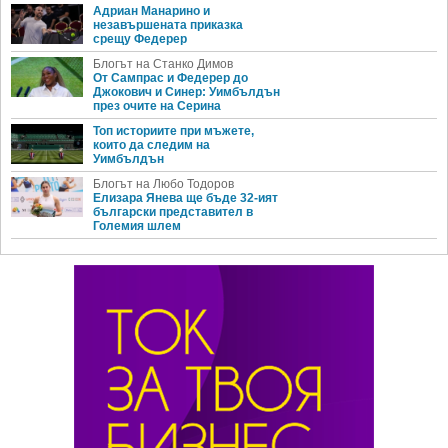
Адриан Манарино и
незавършената приказка
срещу Федерер
Блогът на Станко Димов
От Сампрас и Федерер до
Джокович и Синер: Уимбълдън
през очите на Серина
Топ историите при мъжете,
които да следим на
Уимбълдън
Блогът на Любо Тодоров
Елизара Янева ще бъде 32-ият
български представител в
Големия шлем