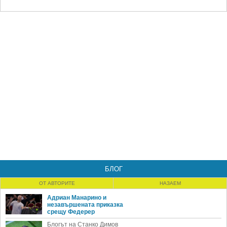
БЛОГ
ОТ АВТОРИТЕ
НАЗАЕМ
Адриан Манарино и
незавършената приказка
срещу Федерер
Блогът на Станко Димов