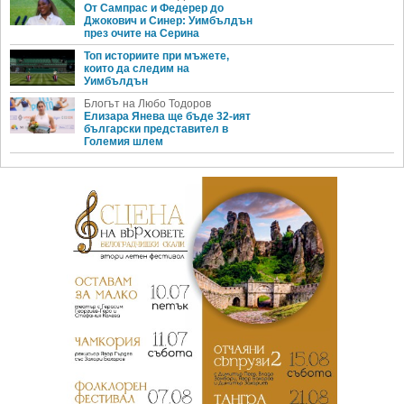
От Сампрас и Федерер до
Джокович и Синер: Уимбълдън
през очите на Серина
Топ историите при мъжете,
които да следим на
Уимбълдън
Блогът на Любо Тодоров
Елизара Янева ще бъде 32-ият
български представител в
Големия шлем