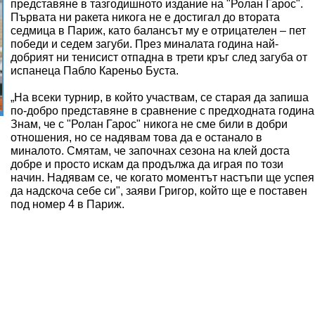
представяне в тазгодишното издание на "Ролан Гарос".
Първата ни ракета никога не е достигал до втората
седмица в Париж, като балансът му е отрицателен – пет
победи и седем загуби. През миналата година най-
добрият ни тенисист отпадна в трети кръг след загуба от
испанеца Пабло Кареньо Буста.
„На всеки турнир, в който участвам, се старая да запиша
по-добро представяне в сравнение с предходната година
Знам, че с "Ролан Гарос" никога не сме били в добри
отношения, но се надявам това да е останало в
миналото. Смятам, че започнах сезона на клей доста
добре и просто искам да продължа да играя по този
начин. Надявам се, че когато моментът настъпи ще успея
да надскоча себе си", заяви Григор, който ще е поставен
под номер 4 в Париж.