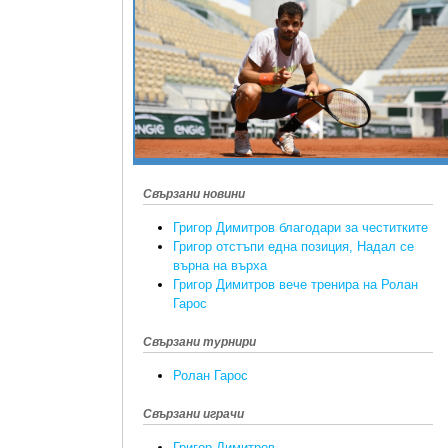
Свързани новини
Григор Димитров благодари за честитките
Григор отстъпи една позиция, Надал се
върна на върха
Григор Димитров вече тренира на Ролан
Гарос
Свързани турнири
Ролан Гарос
Свързани играчи
Григор Димитров