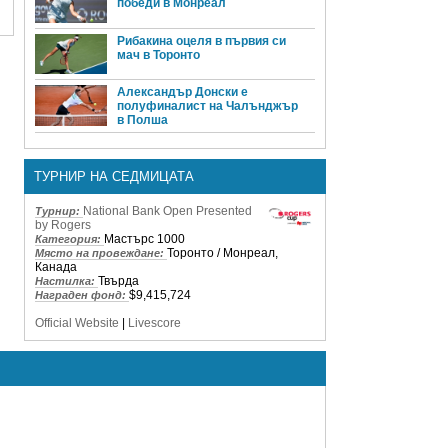
победи в Монреал
Рибакина оцеля в първия си
мач в Торонто
Александър Донски е
полуфиналист на Чалънджър
в Полша
ТУРНИР НА СЕДМИЦАТА
National Bank Open Presented
Турнир:
by Rogers
Мастърс 1000
Категория:
Торонто / Монреал,
Място на провеждане:
Канада
Твърда
Настилка:
$9,415,724
Награден фонд:
Official Website
|
Livescore