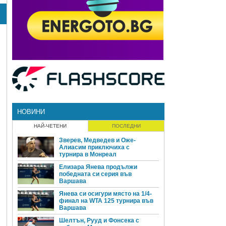
НОВИНИ
НАЙ-ЧЕТЕНИ
ПОСЛЕДНИ
Зверев, Медведев и Оже-
Алиасим приключиха с
турнира в Монреал
Елизара Янева продължи
победната си серия във
Варшава
Янева си осигури място на 1/4-
финал на WTA 125 турнира във
Варшава
Шелтън, Рууд и Фонсека с