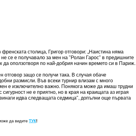
в френската столица, Григор отговори: „Наистина няма
 не се е получавало за мен на "Ролан Гарос" в предишните
ах да оползотворя по най-добрия начин времето си в Париж.
н отговор защо се получи така. В случая обаче
добни размисли. Във всеки турнир влизам с много
 мен е изключително важно. Понякога може да имаш трудни
 сигурност не е приятно, но в края на краищата аз играя
е винаги идва следващата седмица", допълни още първата
може да видите
ТУК
!