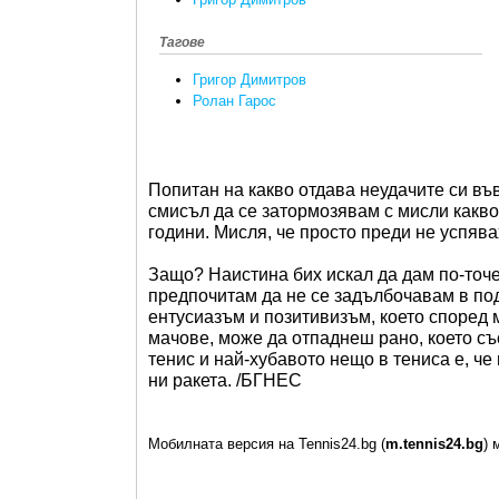
Тагове
Григор Димитров
Ролан Гарос
Попитан на какво отдава неудачите си въ
смисъл да се затормозявам с мисли какво
години. Мисля, че просто преди не успяв
Защо? Наистина бих искал да дам по-точе
предпочитам да не се задълбочавам в по
ентусиазъм и позитивизъм, което според
мачове, може да отпаднеш рано, което със
тенис и най-хубавото нещо в тениса е, ч
ни ракета. /БГНЕС
Мобилната версия на Tennis24.bg (
m.tennis24.bg
) 