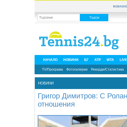
BGBASKE
НАЧАЛО
НОВИНИ
БГ
ATP
WTA
LIV
TV/Програма
Фотогалерии
Рекорди/Статистика
НОВИНИ
Григор Димитров: С Ролан
отношения