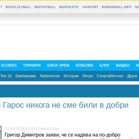
T
BGVOLLEYBALL
BGFOOTBALL
BGATHLETIC
VIASPORT
BGBASEBALL.INFO
NO
E SCORES
ТУРНИРИ
SOFIA OPEN
КЛУБОВЕ
БЛОГ
ВИДЕО
Ж
Топ 10
Екипировка
Любопитно
Истории
Ретро
Спорт&Фитнес
Други
 Гарос никога не сме били в добри
23-05-2018 15:03 | Tennis24.bg
Григор Димитров заяви, че се надява на по-добро