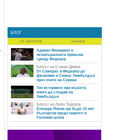
БЛОГ
ОТ АВТОРИТЕ
НАЗАЕМ
.
Адриан Манарино и
незавършената приказка
срещу Федерер
Блогът на Станко Димов
От Сампрас и Федерер до
Джокович и Синер: Уимбълдън
през очите на Серина
Топ историите при мъжете,
които да следим на
Уимбълдън
Блогът на Любо Тодоров
Елизара Янева ще бъде 32-ият
български представител в
Големия шлем