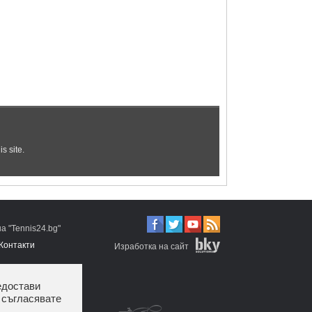
 "Tennis24.bg"
Контакти
Изработка на сайт
едостави
 съгласявате