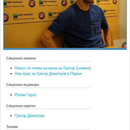
Ретро
SOFIA OPEN
Спорт&Фитнес
КЛУБОВЕ
Други
БЛОГ
Любители
ВИДЕО
ЖЪЛТО
РАКЕТНИ
Свързани новини
Никол се появи на мача на Григор (снимки)
Нов крах за Григор Димитров в Париж
Свързани турнири
Ролан Гарос
Свързани играчи
Григор Димитров
Тагове