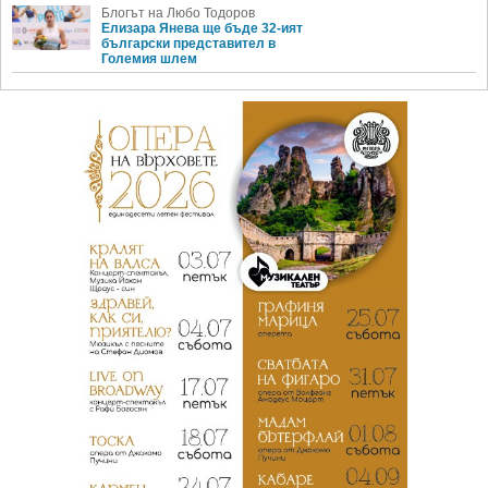
Блогът на Любо Тодоров
Елизара Янева ще бъде 32-ият
български представител в
Големия шлем