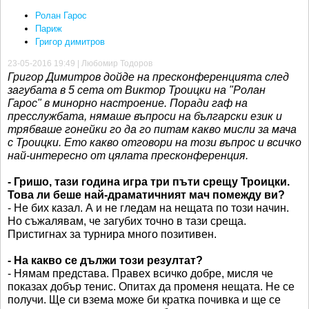
Ролан Гарос
Париж
Григор димитров
23-05-2016 19:49 | Любомир Тодоров
Григор Димитров дойде на пресконференцията след
загубата в 5 сета от Виктор Троицки на "Ролан
Гарос" в минорно настроение. Поради гаф на
пресслужбата, нямаше въпроси на български език и
трябваше гонейки го да го питам какво мисли за мача
с Троицки. Ето какво отговори на този въпрос и всичко
най-интересно от цялата пресконференция.
- Гришо, тази година игра три пъти срещу Троицки.
Това ли беше най-драматичният мач помежду ви?
- Не бих казал. А и не гледам на нещата по този начин.
Но съжалявам, че загубих точно в тази среща.
Пристигнах за турнира много позитивен.
- На какво се дължи този резултат?
- Нямам представа. Правех всичко добре, мисля че
показах добър тенис. Опитах да променя нещата. Не се
получи. Ще си взема може би кратка почивка и ще се