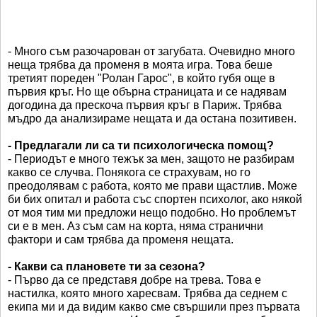
- Много съм разочарован от загубата. Очевидно много
неща трябва да променя в моята игра. Това беше
третият пореден "Ролан Гарос", в който губя още в
първия кръг. Но ще обърна страницата и се надявам
догодина да прескоча първия кръг в Париж. Трябва
мъдро да анализираме нещата и да остана позитивен.
- Предлагали ли са ти психологическа помощ?
- Периодът е много тежък за мен, защото не разбирам
какво се случва. Понякога се страхувам, но го
преодолявам с работа, която ме прави щастлив. Може
би бих опитал и работа със спортен психолог, ако някой
от моя тим ми предложи нещо подобно. Но проблемът
си е в мен. Аз съм сам на корта, няма странични
фактори и сам трябва да променя нещата.
- Какви са плановете ти за сезона?
- Първо да се представя добре на трева. Това е
настилка, която много харесвам. Трябва да седнем с
екипа ми и да видим какво сме свършили през първата