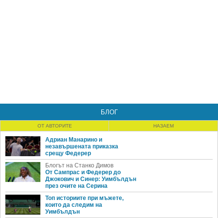
БЛОГ
ОТ АВТОРИТЕ
НАЗАЕМ
Адриан Манарино и
незавършената приказка
срещу Федерер
Блогът на Станко Димов
От Сампрас и Федерер до
Джокович и Синер: Уимбълдън
през очите на Серина
Топ историите при мъжете,
които да следим на
Уимбълдън