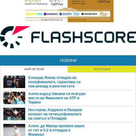
НОВИНИ
НАЙ-ЧЕТЕНИ
ПОСЛЕДНИ
Елизара Янева отпадна на
полуфиналите, гарантира си
нов рекорд в ранглистата
Александър Зверев си осигури
място на Финалите на ATP в
Торино
Нестеров, Андреев и Лазаров
излизат на четвъртфиналите
на сингъл в Пловдив
Алекс де Минор пропиля аванс
от сет и 5:2 и отпадна в
Монреал