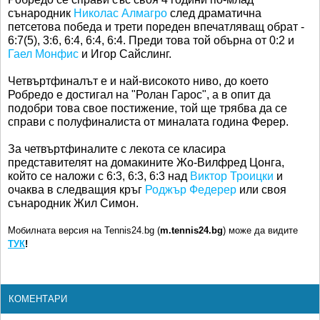
сънародник
Николас Алмагро
след драматична
петсетова победа и трети пореден впечатляващ обрат -
6:7(5), 3:6, 6:4, 6:4, 6:4. Преди това той обърна от 0:2 и
Гаел Монфис
и Игор Сайслинг.
Четвъртфиналът е и най-високото ниво, до което
Робредо е достигал на "Ролан Гарос", а в опит да
подобри това свое постижение, той ще трябва да се
справи с полуфиналиста от миналата година Ферер.
За четвъртфиналите с лекота се класира
представителят на домакините Жо-Вилфред Цонга,
който се наложи с 6:3, 6:3, 6:3 над
Виктор Троицки
и
очаква в следващия кръг
Роджър Федерер
или своя
сънародник Жил Симон.
Мобилната версия на Tennis24.bg (
m.tennis24.bg
) може да видите
ТУК
!
КОМЕНТАРИ