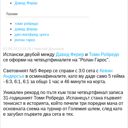
Давид Ферер
Тагове
томи робредо
давид ферер
джо-вилфред цонга
ролан гарос
02-06-2013 18:28 | Николай Драганов
Испански двубой между
Давид Ферер
и
Томи Робредо
се оформи на четвъртфиналите на "Ролан Гарос".
Световният №5 Ферер се справи с 3:0 сета с
Кевин
Андерсън
в осминафиналите, като му даде само 5 гейма
- 6:3, 6:1, 6:1 за общо 1 час и 46 минути на корта.
Уникален рекорд по пътя към този четвъртфинал записа
31-годишният Томи Робредо. Испанецът стана първият
тенисист в историята, който печели три поредни мача от
основната схема на турнир от Големия шлем, след като
е загубил първите два сета в тях.