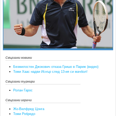
Ретро
SOFIA OPEN
Спорт&Фитнес
КЛУБОВЕ
Други
БЛОГ
Любители
ВИДЕО
ЖЪЛТО
РАКЕТНИ
Свързани новини
Безмилостен Джокович отказа Гришо в Париж (видео)
Томи Хаас надви Иснър след 13-ия си мачбол!
Свързани турнири
Ролан Гарос
Свързани играчи
Жо-Вилфред Цонга
Томи Робредо