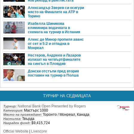
нов рекорд в ранглистата
Александър Зверев си осигури
място на Финалите на ATP в
Торино
Изабелла Шиникова
елиминира водачката в
схемата на турнир в Испания
Алекс де Минор пропиля аванс
от сет и 5:2 и отпадна в
Монреал
Нестеров, Андреев и Лазаров
излизат на четвъртфиналите
на сингъл в Пловдив
Донски отстъпи пред втория
поставен на турнир в Полша
ТУРНИР НА СЕДМИЦАТА
National Bank Open Presented by Rogers
Турнир:
Мастърс 1000
Категория:
Торонто / Монреал, Канада
Място на провеждане:
Твърда
Настилка:
$9,415,724
Награден фонд:
Official Website
|
Livescore