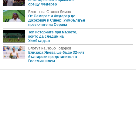
незавършената приказка
срещу Федерер
Блогът на Станко Димов
От Сампрас и Федерер до
Джокович и Синер: Уимбълдън
през очите на Серина
Топ историите при мъжете,
които да следим на
Уимбълдън
Блогът на Любо Тодоров
Елизара Янева ще бъде 32-ият
български представител в
Големия шлем