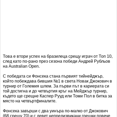
Това е втори успех на бразилеца срещу играч от Топ 10,
след като по-рано през сезона победи Андрей Рубльов
на Australian Open.
С победата си Фонсека стана първият тийнейджър,
който побеждава бившия №1 в света Новак Джокович в
турнир от Големия шлем. За първи път в кариерата си
той достигна и до четвъртия кръг на Мейджър турнир,
където ще срещне Каспер Рууд или Томи Пол в битка за
място на четвъртфиналите.
Фонсека завърши с два уинъра по-малко от Джокович
(68 срещу 70) и с девет непредизвикани грешки повече