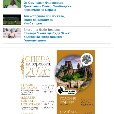
От Сампрас и Федерер до
Джокович и Синер: Уимбълдън
през очите на Серина
Топ историите при мъжете,
които да следим на
Уимбълдън
Блогът на Любо Тодоров
Елизара Янева ще бъде 32-ият
български представител в
Големия шлем