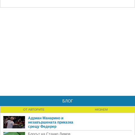
БЛОГ
ОТ АВТОРИТЕ
НАЗАЕМ
Адриан Манарино и
незавършената приказка
срещу Федерер
Блогът на Станко Димов