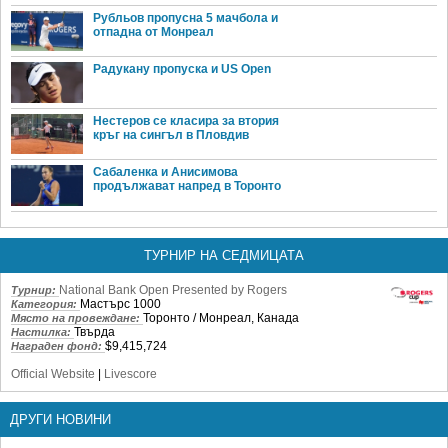
Рубльов пропусна 5 мачбола и
отпадна от Монреал
Радукану пропуска и US Open
Нестеров се класира за втория
кръг на сингъл в Пловдив
Сабаленка и Анисимова
продължават напред в Торонто
ТУРНИР НА СЕДМИЦАТА
National Bank Open Presented by Rogers
Турнир:
Мастърс 1000
Категория:
Торонто / Монреал, Канада
Място на провеждане:
Твърда
Настилка:
$9,415,724
Награден фонд:
Official Website
|
Livescore
ДРУГИ НОВИНИ