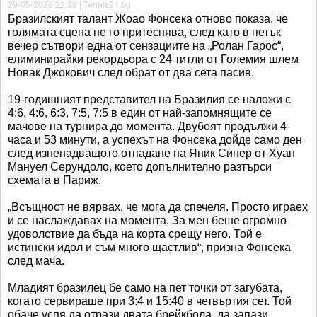
29-05-2026 22:39 | Tennis24.bg
Бразилският талант Жоао Фонсека отново показа, че
голямата сцена не го притеснява, след като в петък
вечер сътвори една от сензациите на „Ролан Гарос“,
елиминирайки рекордьора с 24 титли от Големия шлем
Новак Джокович след обрат от два сета пасив.
19-годишният представител на Бразилия се наложи с
4:6, 4:6, 6:3, 7:5, 7:5 в един от най-запомнящите се
мачове на турнира до момента. Двубоят продължи 4
часа и 53 минути, а успехът на Фонсека дойде само ден
след изненадващото отпадане на Яник Синер от Хуан
Мануел Серундоло, което допълнително разтърси
схемата в Париж.
„Всъщност не вярвах, че мога да спечеля. Просто играех
и се наслаждавах на момента. За мен беше огромно
удоволствие да бъда на корта срещу него. Той е
истински идол и съм много щастлив“, призна Фонсека
след мача.
Младият бразилец бе само на пет точки от загубата,
когато сервираше при 3:4 и 15:40 в четвъртия сет. Той
обаче успя да отрази двата брейкбола, да запази