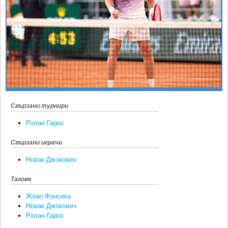
Ретро
SOFIA OPEN
Спорт&Фитнес
КЛУБОВЕ
Други
БЛОГ
Любители
ВИДЕО
ЖЪЛТО
РАКЕТНИ
Свързани турнири
Ролан Гарос
Свързани играчи
Новак Джокович
Тагове
Жоао Фонсека
Новак Джокович
Ролан Гарос