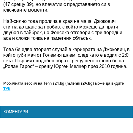
(47 срещу 39), но впечатли с представянето си в
ключовите моменти.
Най-силно това пролича в края на мача. Джокович
стигна до шанс за пробив, с който можеше да прати
двубоя в тайбрек, но Фонсека отговори с три поредни
аса и сложи точка на паметния сблъсък.
Това бе едва вторият случай в кариерата на Джокович, в
който губи мач от Големия шлем, след като е водил с 2:0
сета. Първият подобен обрат срещу него отново бе на
„Ролан Гарос“ – срещу Юрген Мелцер през 2010 година.
Мобилната версия на Tennis24.bg (
m.tennis24.bg
) може да видите
ТУК
!
КОМЕНТАРИ