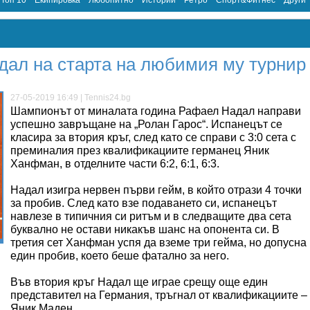
Топ 10
Екипировка
Любопитно
Истории
Ретро
Спорт&Фитнес
Други
дал на старта на любимия му турнир
27-05-2019 16:49 | Tennis24.bg
Шампионът от миналата година Рафаел Надал направи
успешно завръщане на „Ролан Гарос“. Испанецът се
класира за втория кръг, след като се справи с 3:0 сета с
преминалия през квалификациите германец Яник
Ханфман, в отделните части 6:2, 6:1, 6:3.
Надал изигра нервен първи гейм, в който отрази 4 точки
за пробив. След като взе подаването си, испанецът
навлезе в типичния си ритъм и в следващите два сета
буквално не остави никакъв шанс на опонента си. В
третия сет Ханфман успя да вземе три гейма, но допусна
един пробив, което беше фатално за него.
Във втория кръг Надал ще играе срещу още един
представител на Германия, тръгнал от квалификациите –
Яник Маден.