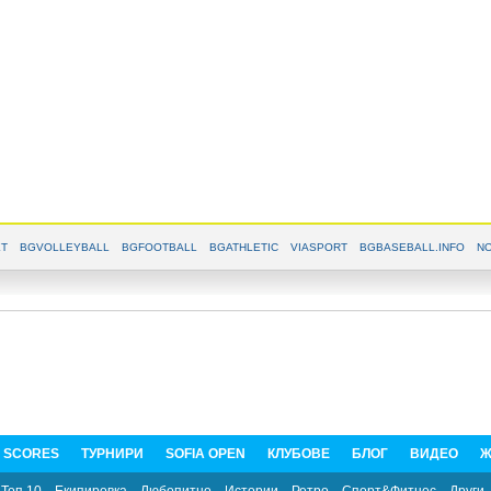
T
BGVOLLEYBALL
BGFOOTBALL
BGATHLETIC
VIASPORT
BGBASEBALL.INFO
NO
E SCORES
ТУРНИРИ
SOFIA OPEN
КЛУБОВЕ
БЛОГ
ВИДЕО
Ж