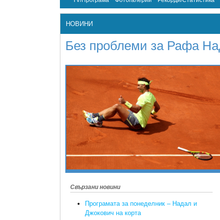
TV/Програма
Фотогалерии
Рекорди/Статистика
НОВИНИ
Без проблеми за Рафа На
Свързани новини
Програмата за понеделник – Надал и
Джокович на корта