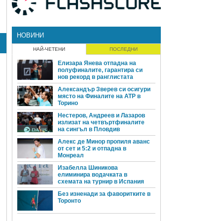
НОВИНИ
НАЙ-ЧЕТЕНИ
ПОСЛЕДНИ
Елизара Янева отпадна на
полуфиналите, гарантира си
нов рекорд в ранглистата
Александър Зверев си осигури
място на Финалите на ATP в
Торино
Нестеров, Андреев и Лазаров
излизат на четвъртфиналите
на сингъл в Пловдив
Алекс де Минор пропиля аванс
от сет и 5:2 и отпадна в
Монреал
Изабелла Шиникова
елиминира водачката в
схемата на турнир в Испания
Без изненади за фаворитките в
Торонто