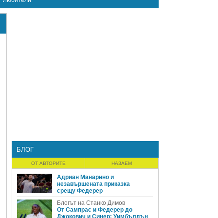
Любители
БЛОГ
ОТ АВТОРИТЕ
НАЗАЕМ
Адриан Манарино и
незавършената приказка
срещу Федерер
Блогът на Станко Димов
От Сампрас и Федерер до
Джокович и Синер: Уимбълдън