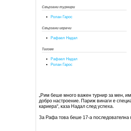
Свързани турнири
Ролан Гарос
Свързани играчи
Рафаел Надал
Тагове
Рафаел Надал
Ролан Гарос
„Рим беше много важен турнир за мен, има
добро настроение. Париж винаги е специа
кариера“, каза Надал след успеха.
За Рафа това беше 17-а последователна п