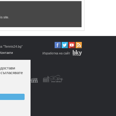
 "Tennis24.bg"
Контакти
Изработка на сайт
едостави
 съгласявате