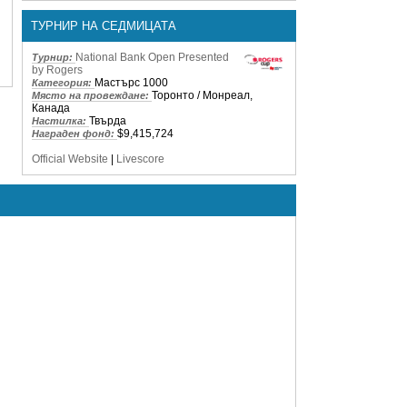
ТУРНИР НА СЕДМИЦАТА
National Bank Open Presented
Турнир:
by Rogers
Мастърс 1000
Категория:
Торонто / Монреал,
Място на провеждане:
Канада
Твърда
Настилка:
$9,415,724
Награден фонд:
Official Website
|
Livescore