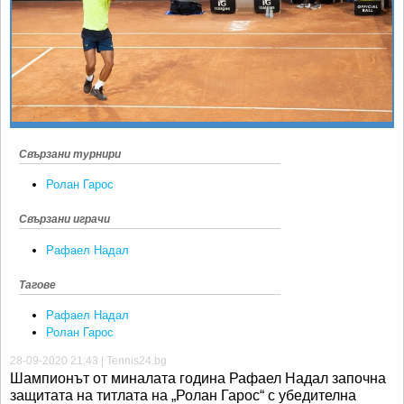
Ретро
SOFIA OPEN
Спорт&Фитнес
КЛУБОВЕ
Други
БЛОГ
Любители
ВИДЕО
ЖЪЛТО
Свързани турнири
РАКЕТНИ
Ролан Гарос
Свързани играчи
Рафаел Надал
Тагове
Рафаел Надал
Ролан Гарос
28-09-2020 21:43 | Tennis24.bg
Шампионът от миналата година Рафаел Надал започна
защитата на титлата на „Ролан Гарос“ с убедителна