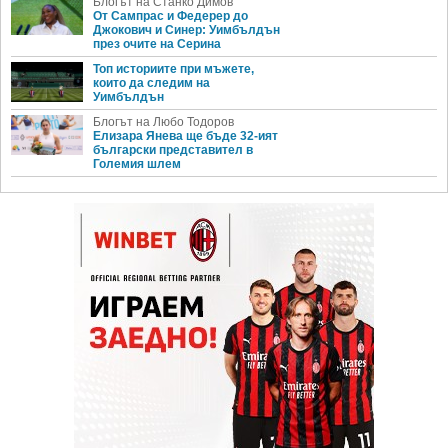
Блогът на Станко Димов
От Сампрас и Федерер до
Джокович и Синер: Уимбълдън
през очите на Серина
Топ историите при мъжете,
които да следим на
Уимбълдън
Блогът на Любо Тодоров
Елизара Янева ще бъде 32-ият
български представител в
Големия шлем