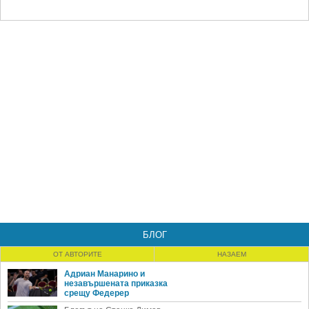
БЛОГ
ОТ АВТОРИТЕ
НАЗАЕМ
Адриан Манарино и
незавършената приказка
срещу Федерер