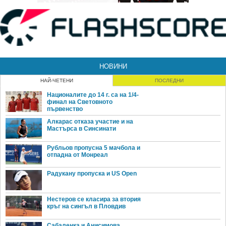
НОВИНИ
НАЙ-ЧЕТЕНИ
ПОСЛЕДНИ
Националите до 14 г. са на 1/4-
финал на Световното
първенство
Алкарас отказа участие и на
Мастърса в Синсинати
Рубльов пропусна 5 мачбола и
отпадна от Монреал
Радукану пропуска и US Open
Нестеров се класира за втория
кръг на сингъл в Пловдив
Сабаленка и Анисимова