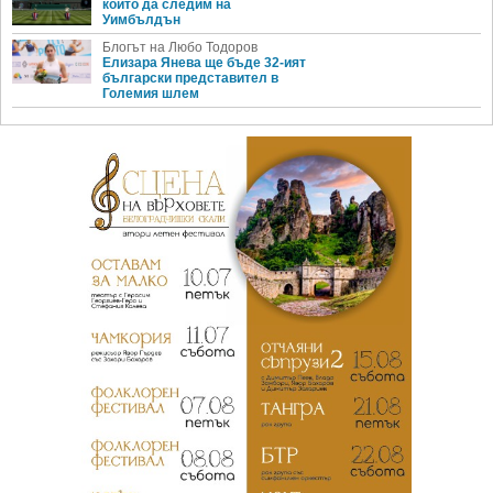
които да следим на
Уимбълдън
Блогът на Любо Тодоров
Елизара Янева ще бъде 32-ият
български представител в
Големия шлем