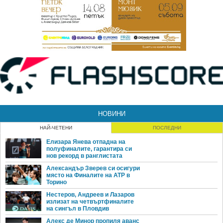
НОВИНИ
НАЙ-ЧЕТЕНИ
ПОСЛЕДНИ
Елизара Янева отпадна на
полуфиналите, гарантира си
нов рекорд в ранглистата
Александър Зверев си осигури
място на Финалите на ATP в
Торино
Нестеров, Андреев и Лазаров
излизат на четвъртфиналите
на сингъл в Пловдив
Алекс де Минор пропиля аванс