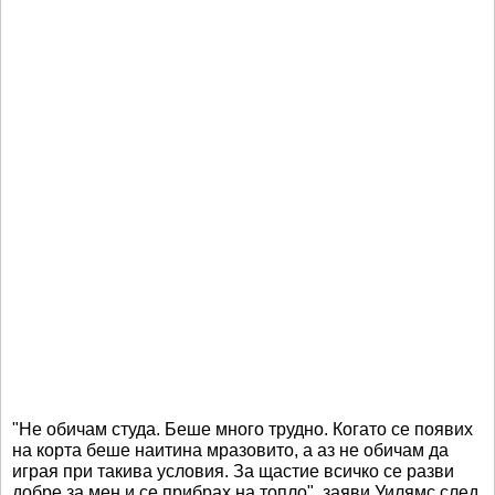
"Не обичам студа. Беше много трудно. Когато се появих
на корта беше наитина мразовито, а аз не обичам да
играя при такива условия. За щастие всичко се разви
добре за мен и се прибрах на топло", заяви Уилямс след