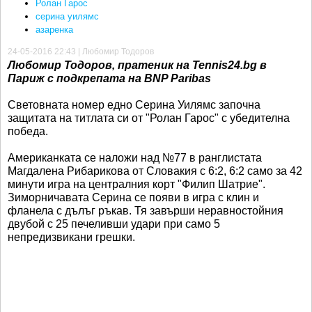
Ролан Гарос
серина уилямс
азаренка
24-05-2016 22:43 | Любомир Тодоров
Любомир Тодоров, пратеник на Tennis24.bg в
Париж с подкрепата на BNP Paribas
Световната номер едно Серина Уилямс започна
защитата на титлата си от "Ролан Гарос" с убедителна
победа.
Американката се наложи над №77 в ранглистата
Магдалена Рибарикова от Словакия с 6:2, 6:2 само за 42
минути игра на централния корт "Филип Шатрие".
Зиморничавата Серина се появи в игра с клин и
фланела с дълъг ръкав. Тя завърши неравностойния
двубой с 25 печеливши удари при само 5
непредизвикани грешки.