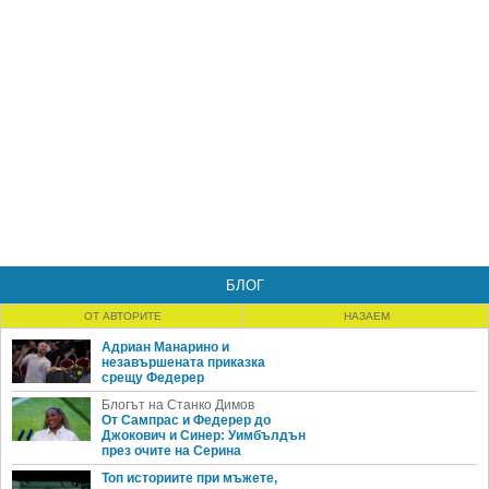
БЛОГ
ОТ АВТОРИТЕ
НАЗАЕМ
Адриан Манарино и
незавършената приказка
срещу Федерер
Блогът на Станко Димов
От Сампрас и Федерер до
Джокович и Синер: Уимбълдън
през очите на Серина
Топ историите при мъжете,