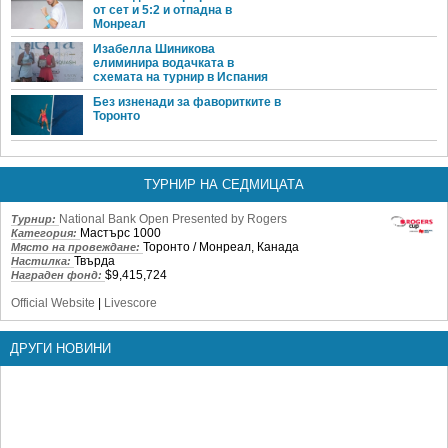
от сет и 5:2 и отпадна в
Монреал
Изабелла Шиникова
елиминира водачката в
схемата на турнир в Испания
Без изненади за фаворитките в
Торонто
ТУРНИР НА СЕДМИЦАТА
National Bank Open Presented by Rogers
Турнир:
Мастърс 1000
Категория:
Торонто / Монреал, Канада
Място на провеждане:
Твърда
Настилка:
$9,415,724
Награден фонд:
Official Website
|
Livescore
ДРУГИ НОВИНИ