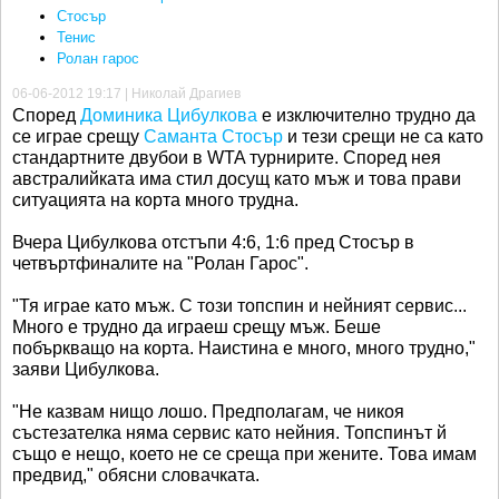
Стосър
Тенис
Ролан гарос
06-06-2012 19:17 | Николай Драгиев
Според
Доминика Цибулкова
е изключително трудно да
се играе срещу
Саманта Стосър
и тези срещи не са като
стандартните двубои в WTA турнирите. Според нея
австралийката има стил досущ като мъж и това прави
ситуацията на корта много трудна.
Вчера Цибулкова отстъпи 4:6, 1:6 пред Стосър в
четвъртфиналите на "Ролан Гарос".
"Тя играе като мъж. С този топспин и нейният сервис...
Много е трудно да играеш срещу мъж. Беше
побъркващо на корта. Наистина е много, много трудно,"
заяви Цибулкова.
"Не казвам нищо лошо. Предполагам, че никоя
състезателка няма сервис като нейния. Топспинът й
също е нещо, което не се среща при жените. Това имам
предвид," обясни словачката.