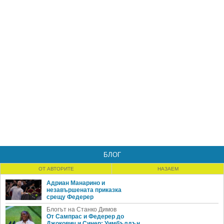
БЛОГ
ОТ АВТОРИТЕ
НАЗАЕМ
Адриан Манарино и
незавършената приказка
срещу Федерер
Блогът на Станко Димов
От Сампрас и Федерер до
Джокович и Синер: Уимбълдън