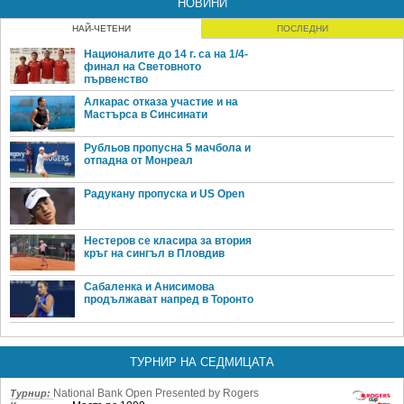
НОВИНИ
НАЙ-ЧЕТЕНИ
ПОСЛЕДНИ
Националите до 14 г. са на 1/4-
финал на Световното
първенство
Алкарас отказа участие и на
Мастърса в Синсинати
Рубльов пропусна 5 мачбола и
отпадна от Монреал
Радукану пропуска и US Open
Нестеров се класира за втория
кръг на сингъл в Пловдив
Сабаленка и Анисимова
продължават напред в Торонто
ТУРНИР НА СЕДМИЦАТА
National Bank Open Presented by Rogers
Турнир: