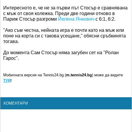
Интересното е, че не за първи път Стосър е сравнявана
с мъж от своя колежка. Преди две години отново в
Париж Стосър разгроми
Йелена Янкович
с 6:1, 6:2.
"Ако съм честна, нейната игра е почти като на мъж или
поне на корта си с такова усещане," обясни сръбкинята
тогава.
До момента Сам Стосър няма загубен сет на "Ролан
Гарос".
Мобилната версия на Tennis24.bg (
m.tennis24.bg
) може да видите
ТУК
!
КОМЕНТАРИ