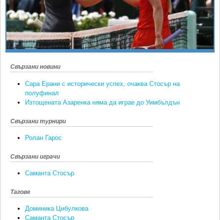
Ретро
SOFIA OPEN
Спорт&Фитнес
КЛУБОВЕ
Други
БЛОГ
Любители
ВИДЕО
Свързани новини
ЖЪЛТО
Сара Ерани с исторически успех, очаква Стосър на
РАКЕТНИ
полуфинал
Изтощената Азаренка няма да играе до Уимбълдън
Свързани турнири
Ролан Гарос
Свързани играчи
Саманта Стосър
Тагове
Доминика Цибулкова
Саманта Стосър