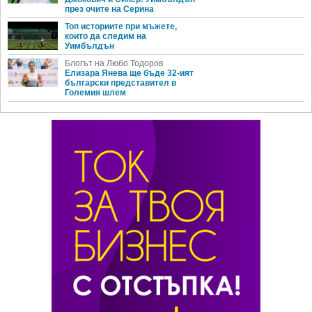
през очите на Серина
Топ историите при мъжете,
които да следим на
Уимбълдън
Блогът на Любо Тодоров
Елизара Янева ще бъде 32-ият
български представител в
Големия шлем