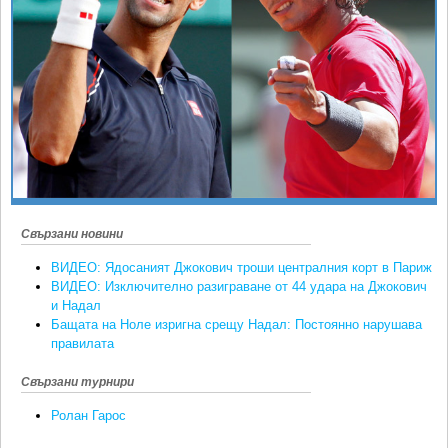
Ретро
SOFIA OPEN
Спорт&Фитнес
КЛУБОВЕ
Други
БЛОГ
Любители
ВИДЕО
ЖЪЛТО
РАКЕТНИ
Свързани новини
ВИДЕО: Ядосаният Джокович троши централния корт в Париж
ВИДЕО: Изключително разиграване от 44 удара на Джокович
и Надал
Бащата на Ноле изригна срещу Надал: Постоянно нарушава
правилата
Свързани турнири
Ролан Гарос