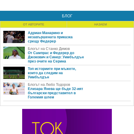
БЛОГ
ОТ АВТОРИТЕ
НАЗАЕМ
Адриан Манарино и
незавършената приказка
срещу Федерер
Блогът на Станко Димов
От Сампрас и Федерер до
Джокович и Синер: Уимбълдън
през очите на Серина
Топ историите при мъжете,
които да следим на
Уимбълдън
Блогът на Любо Тодоров
Елизара Янева ще бъде 32-ият
български представител в
Големия шлем