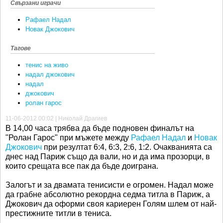
Свързани играчи
Рафаел Надал
Новак Джокович
Тагове
тенис на живо
надал джокович
надал
джокович
ролан гарос
11-06-2012 00:02 | Николай Драгиев
В 14,00 часа трябва да бъде подновен финалът на
"Ролан Гарос" при мъжете между
Рафаел Надал
и
Новак
Джокович
при резултат 6:4, 6:3, 2:6, 1:2. Очакванията са
днес над Париж също да вали, но и да има прозорци, в
които срещата все пак да бъде доиграна.
Залогът и за двамата тенисисти е огромен. Надал може
да грабне абсолютно рекордна седма титла в Париж, а
Джокович да оформи своя кариерен Голям шлем от най-
престижните титли в тениса.