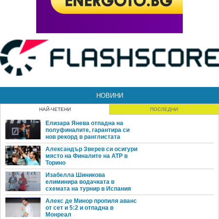
НОВИНИ
НАЙ-ЧЕТЕНИ
ПОСЛЕДНИ
Елизара Янева отпадна на
полуфиналите, гарантира си
нов рекорд в ранглистата
Александър Зверев си осигури
място на Финалите на ATP в
Торино
Изабелла Шиникова
елиминира водачката в
схемата на турнир в Испания
Алекс де Минор пропиля аванс
от сет и 5:2 и отпадна в
Монреал