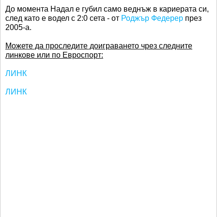
До момента Надал е губил само веднъж в кариерата си,
след като е водел с 2:0 сета - от
Роджър Федерер
през
2005-а.
Можете да проследите доиграването чрез следните
линкове или по Евроспорт:
ЛИНК
ЛИНК