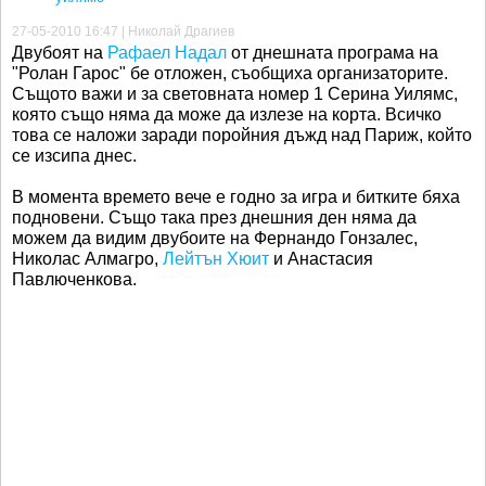
27-05-2010 16:47 | Николай Драгиев
Двубоят на
Рафаел Надал
от днешната програма на
"Ролан Гарос" бе отложен, съобщиха организаторите.
Същото важи и за световната номер 1 Серина Уилямс,
която също няма да може да излезе на корта. Всичко
това се наложи заради поройния дъжд над Париж, който
се изсипа днес.
В момента времето вече е годно за игра и битките бяха
подновени. Също така през днешния ден няма да
можем да видим двубоите на Фернандо Гонзалес,
Николас Алмагро,
Лейтън Хюит
и Анастасия
Павлюченкова.