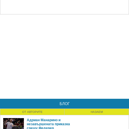
БЛОГ
ОТ АВТОРИТЕ
НАЗАЕМ
Адриан Манарино и
незавършената приказка
срещу Федерер