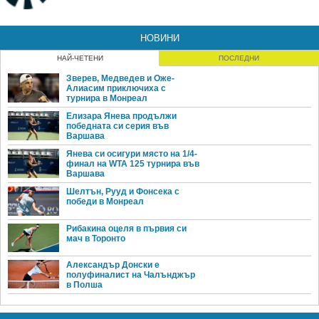
НОВИНИ
НАЙ-ЧЕТЕНИ
ПОСЛЕДНИ
Зверев, Медведев и Оже-
Алиасим приключиха с
турнира в Монреал
Елизара Янева продължи
победната си серия във
Варшава
Янева си осигури място на 1/4-
финал на WTA 125 турнира във
Варшава
Шелтън, Рууд и Фонсека с
победи в Монреал
Рибакина оцеля в първия си
мач в Торонто
Александър Донски е
полуфиналист на Чалънджър
в Полша