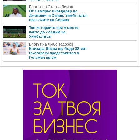
Блогът на Станко Димов
От Сампрас и Федерер до
Джокович и Синер: Уимбълдън
през очите на Серина
Топ историите при мъжете,
които да следим на
Уимбълдън
Блогът на Любо Тодоров
Елизара Янева ще бъде 32-ият
български представител в
Големия шлем