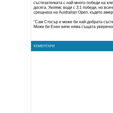
състезателката с най-много победи на кле
досега. Уилямс води с 3:1 победи, но вси
срещнаха на Australian Open, където амери
"Сам Стосър е може би най-добрата състе
Може би Енен вече няма същата уверенос
КОМЕНТАРИ