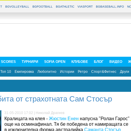
T
BGVOLLEYBALL
BGFOOTBALL
BGATHLETIC
VIASPORT
BGBASEBALL.INFO
NO
E SCORES
ТУРНИРИ
SOFIA OPEN
КЛУБОВЕ
БЛОГ
ВИДЕО
Ж
Топ 10
Екипировка
Любопитно
Истории
Ретро
Спорт&Фитнес
Други
бита от страхотната Сам Стосър
31-05-2010 17:02 | Николай Драгиев
Кралицата на клея -
Жюстин Енен
напусна "Ролан Гарос"
още на осминафинал. Тя бе победена от намиращата се
в изключителна форма австралийка
Саманта Стосър