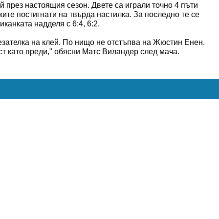
й през настоящия сезон. Двете са играли точно 4 пъти
чките постигнати на твърда настилка. За последно те се
канката надделя с 6:4, 6:2.
зателка на клей. По нищо не отстъпва на Жюстин Енен.
т като преди," обясни Матс Виландер след мача.