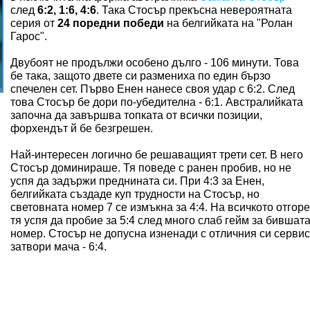
след
6:2, 1:6, 4:6
. Така Стосър прекъсна невероятната
серия от
24 поредни победи
на белгийката на "Ролан
Гарос".
Двубоят не продължи особено дълго - 106 минути. Това
бе така, защото двете си размениха по един бързо
спечелен сет. Първо Енен нанесе своя удар с 6:2. След
това Стосър бе дори по-убедителна - 6:1. Австралийката
започна да завършва топката от всички позиции,
форхендът й бе безгрешен.
Най-интересен логично бе решаващият трети сет. В него
Стосър доминираше. Тя поведе с ранен пробив, но не
успя да задържи преднината си. При 4:3 за Енен,
белгийката създаде куп трудности на Стосър, но
световната номер 7 се измъкна за 4:4. На всичкото отгоре
тя успя да пробие за 5:4 след много слаб гейм за бившат
номер. Стосър не допусна изненади с отличния си сервис
затвори мача - 6:4.