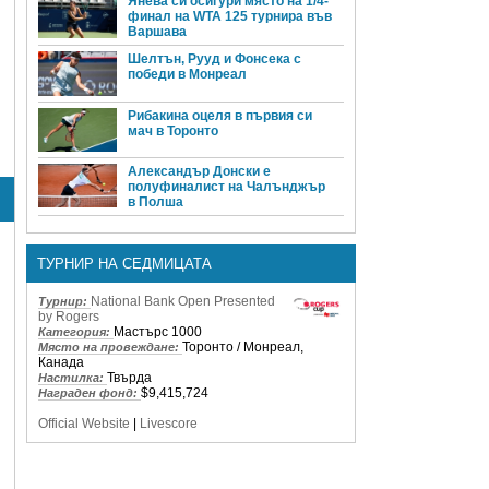
Янева си осигури място на 1/4-
финал на WTA 125 турнира във
Варшава
Шелтън, Рууд и Фонсека с
победи в Монреал
Рибакина оцеля в първия си
мач в Торонто
Александър Донски е
полуфиналист на Чалънджър
в Полша
ТУРНИР НА СЕДМИЦАТА
National Bank Open Presented
Турнир:
by Rogers
Мастърс 1000
Категория:
Торонто / Монреал,
Място на провеждане:
Канада
Твърда
Настилка:
$9,415,724
Награден фонд:
Official Website
|
Livescore