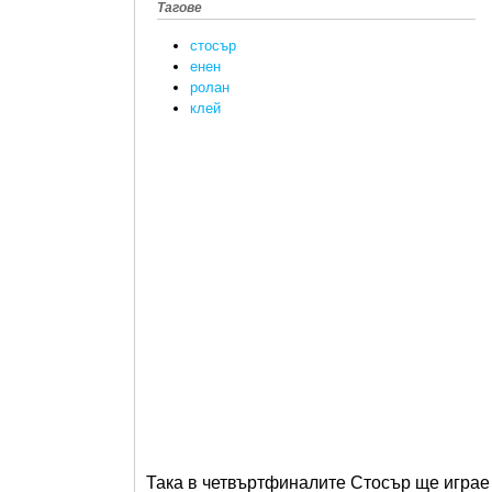
Тагове
стосър
енен
ролан
клей
Така в четвъртфиналите Стосър ще играе