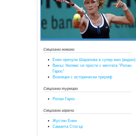
Свързани новини
Енен пречупи Шарапова в супер мач (видео)
Винъс Уилямс се прости с мечтата "Ролан
Гарос"
Возняцки с исторически триумф
Свързани турнири
Ролан Гарос
Свързани играчи
Жустин Енен
Саманта Стосър