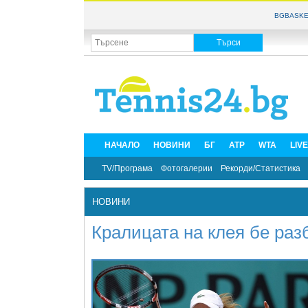
BGBASKE
НАЧАЛО
НОВИНИ
БГ
ATP
WTA
LIV
TV/Програма
Фотогалерии
Рекорди/Статистика
НОВИНИ
Кралицата на клея бе раз