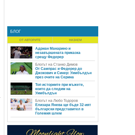
БЛОГ
ОТ АВТОРИТЕ
НАЗАЕМ
Адриан Манарино и
незавършената приказка
срещу Федерер
Блогът на Станко Димов
От Сампрас и Федерер до
Джокович и Синер: Уимбълдън
през очите на Серина
Топ историите при мъжете,
които да следим на
Уимбълдън
а
Блогът на Любо Тодоров
Елизара Янева ще бъде 32-ият
български представител в
Големия шлем