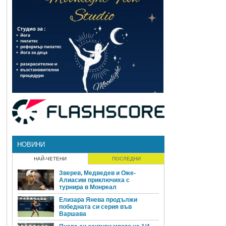
НОВИНИ
НАЙ-ЧЕТЕНИ
ПОСЛЕДНИ
Зверев, Медведев и Оже-
Алиасим приключиха с
турнира в Монреал
Елизара Янева продължи
победната си серия във
Варшава