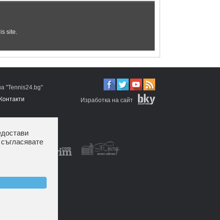
 "Tennis24.bg"
Контакти
Изработка на сайт
едостави
 съгласявате